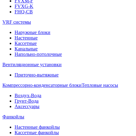
FVXM-F
FVXG-K
FHQ-CB
VRF системы
Наружные блоки
Настенные
Кассетные
Канальные
Напольно-потолочные
Вентиляционные установки
Приточно-вытяжные
Компрессорно-конденсаторные блоки
Тепловые насосы
Воздух-Вода
Грунт-Вода
Аксессуары
Фанкойлы
Настенные фанкойлы
Кассетные фанкойлы