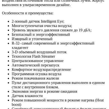
воздействия источников тепла или солнечных лучей. Корпус
выполнен в ультрасовременном дизайне.
Особенности и преимущества:
2-зонный датчик Intelligent Eye;
Многоступенчатая очистка воздуха;
Уровень звукового давления снижен до 19 дБА;
Безопасный и энергоэффективный
Изящный и утонченный
R-32- самый современный и энергоэффективный
хладагент
3-D объемный воздушный поток
Технология Flash Streamer
Централизованное управление
Автоматический перезапуск
Комфортное воздухораспределение
Программная осушка воздуха
Режим покачивания жалюзи
Пульт дистанционного управления выполнен в едином
стиле с внутренним блоком.
Экономия энергии в режиме ожидания
Датчик влажности
Режим повышенной мощности в режиме нагрева (Heat
boost)
Серебряный антиаллергенный фильтр и фильтр очистки