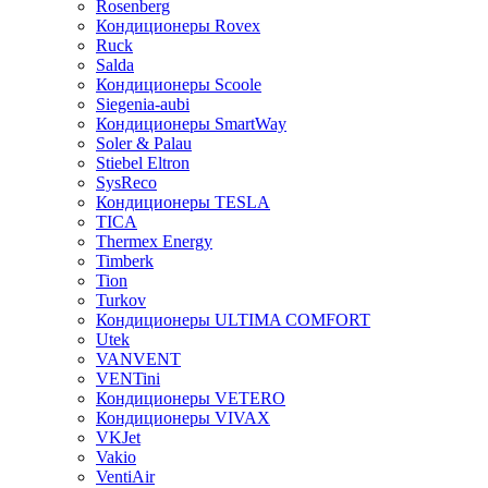
Rosenberg
Кондиционеры Rovex
Ruck
Salda
Кондиционеры Scoole
Siegenia-aubi
Кондиционеры SmartWay
Soler & Palau
Stiebel Eltron
SysReco
Кондиционеры TESLA
TICA
Thermex Energy
Timberk
Tion
Turkov
Кондиционеры ULTIMA COMFORT
Utek
VANVENT
VENTini
Кондиционеры VETERO
Кондиционеры VIVAX
VKJet
Vakio
VentiAir