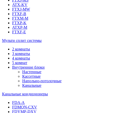
FTXJ-MS
ATX-KV
FTXJ-MW
FTXF-B
FTXM-M
FTXP-K
ATXP-M
FTXF-E
Мульти сплит системы
2 комнаты
3 комнаты
4 комнаты
5 комнат
Внутренние блоки
Настенные
Кассетные
Напольно-потолочные
Канальные
Канальные кондиционеры
FDA-A
FDMQN-CXV
FDYMP-DXV