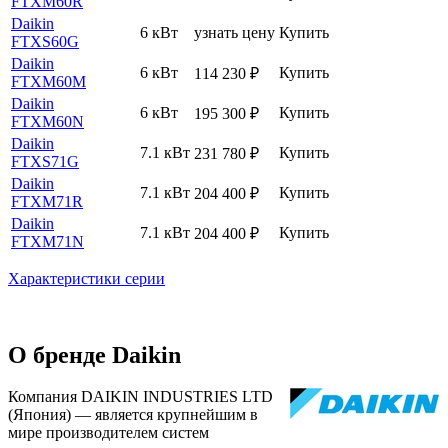
FTXM60R
Daikin
6 кВт
узнать цену
Купить
FTXS60G
Daikin
6 кВт
Купить
114 230
₽
FTXM60M
Daikin
6 кВт
Купить
195 300
₽
FTXM60N
Daikin
7.1 кВт
Купить
231 780
₽
FTXS71G
Daikin
7.1 кВт
Купить
204 400
₽
FTXM71R
Daikin
7.1 кВт
Купить
204 400
₽
FTXM71N
Характеристики серии
О бренде Daikin
Компания DAIKIN INDUSTRIES LTD
(Япония) — является крупнейшим в
мире производителем систем