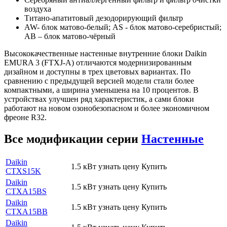
воздуха
Титано-апатитовый дезодорирующий фильтр
AW- блок матово-белый; AS - блок матово-серебристый;
AB – блок матово-чёрный
Высококачественные настенные внутренние блоки Daikin
EMURA 3 (FTXJ-A) отличаются модернизированным
дизайном и доступны в трех цветовых вариантах. По
сравнению с предыдущей версией модели стали более
компактными, а ширина уменьшена на 10 процентов. В
устройствах улучшен ряд характеристик, а сами блоки
работают на новом озонобезопасном и более экономичном
фреоне R32.
Все модификации серии
Настенные
Daikin
1.5 кВт
узнать цену
Купить
CTXS15K
Daikin
1.5 кВт
узнать цену
Купить
CTXA15BS
Daikin
1.5 кВт
узнать цену
Купить
CTXA15BB
Daikin