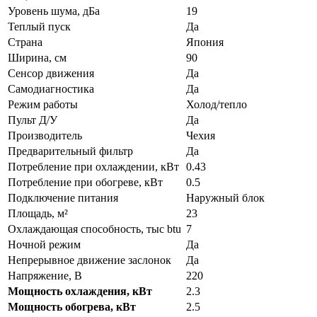
Уровень шума, дБа
19
Теплый пуск
Да
Страна
Япония
Ширина, см
90
Сенсор движения
Да
Самодиагностика
Да
Режим работы
Холод/тепло
Пульт Д/У
Да
Производитель
Чехия
Предварительный фильтр
Да
Потребление при охлаждении, кВт
0.43
Потребление при обогреве, кВт
0.5
Подключение питания
Наружный блок
Площадь, м²
23
Охлаждающая способность, тыс btu
7
Ночной режим
Да
Непрерывное движение заслонок
Да
Напряжение, В
220
Мощность охлаждения, кВт
2.3
Мощность обогрева, кВт
2.5