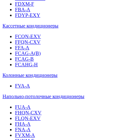
FDXM-F
FBA-A
FDYP-EXY
Кассетные кондиционеры
FCQN-EXV
FFQN-CXV
FFA-A
FCAG-A(B)
FCAG-B
FCAHG-H
Колонные кондиционеры
FVA-A
Напольно-потолочные кондиционеры
FUA-A
FHQN-CXV
FLQN-EXV
FHA-A
FNA-A
FVXM-A