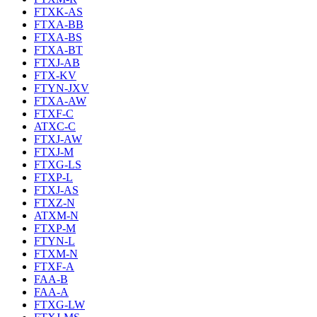
FTXK-AS
FTXA-BB
FTXA-BS
FTXA-BT
FTXJ-AB
FTX-KV
FTYN-JXV
FTXA-AW
FTXF-C
ATXC-C
FTXJ-AW
FTXJ-M
FTXG-LS
FTXP-L
FTXJ-AS
FTXZ-N
ATXM-N
FTXP-M
FTYN-L
FTXM-N
FTXF-A
FAA-B
FAA-A
FTXG-LW