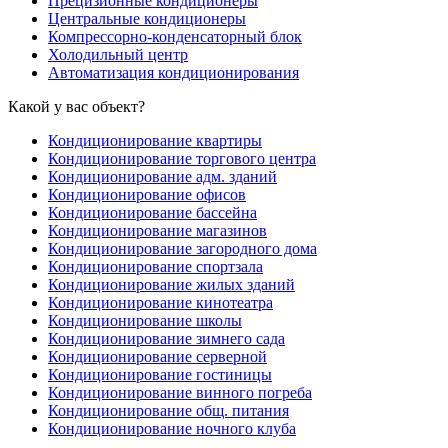
Прецизионные кондиционеры
Центральные кондиционеры
Компрессорно-конденсаторный блок
Холодильный центр
Автоматизация кондиционирования
Какой у вас объект?
Кондиционирование квартиры
Кондиционирование торгового центра
Кондиционирование адм. зданий
Кондиционирование офисов
Кондиционирование бассейна
Кондиционирование магазинов
Кондиционирование загородного дома
Кондиционирование спортзала
Кондиционирование жилых зданий
Кондиционирование кинотеатра
Кондиционирование школы
Кондиционирование зимнего сада
Кондиционирование серверной
Кондиционирование гостиницы
Кондиционирование винного погреба
Кондиционирование общ. питания
Кондиционирование ночного клуба