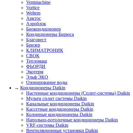
Ventmachine
Vortice
Weltem
Арктос
Аэроблок
Биокондиционер
Кондиционеры Бирюса
Благовест
Бризер
КЛИМАТРОНИК
СВОК
Тепломаш
ФЬОРДИ
Экотерм
Эльф ЭКО
Озонирование воды
→
Кондиционеры Daikin
Настенные кондиционеры (Сплит-системы) Daikin
Мульти сплит системы Daikin
Канальные кондиционеры Daikin
Кассетные кондиционеры Daikin
Колонные кондиционеры Daikin
Напольно-потолочные кондиционеры Daikin
VRF-системы Daikin
Вентиляционные установки Daikin