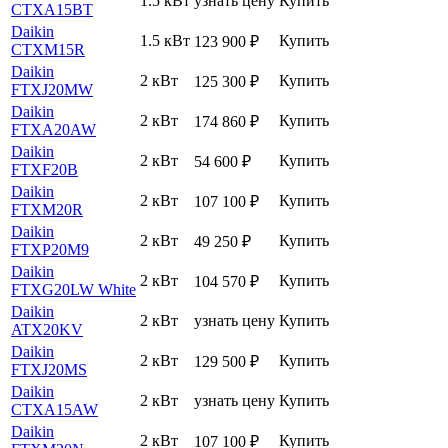
1.5 кВт
узнать цену
Купить
CTXA15BT
Daikin
1.5 кВт
Купить
123 900
₽
CTXM15R
Daikin
2 кВт
Купить
125 300
₽
FTXJ20MW
Daikin
2 кВт
Купить
174 860
₽
FTXA20AW
Daikin
2 кВт
Купить
54 600
₽
FTXF20B
Daikin
2 кВт
Купить
107 100
₽
FTXM20R
Daikin
2 кВт
Купить
49 250
₽
FTXP20M9
Daikin
2 кВт
Купить
104 570
₽
FTXG20LW White
Daikin
2 кВт
узнать цену
Купить
ATX20KV
Daikin
2 кВт
Купить
129 500
₽
FTXJ20MS
Daikin
2 кВт
узнать цену
Купить
CTXA15AW
Daikin
2 кВт
Купить
107 100
₽