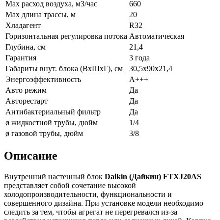
Max расход воздуха, м3/час
660
Max длина трассы, м
20
Хладагент
R32
Горизонтальная регулировка потока
Автоматическая
Глубина, см
21,4
Гарантия
3 года
Габариты внут. блока (ВхШхГ), см
30,5х90х21,4
Энергоэффективность
A+++
Авто режим
Да
Авторестарт
Да
Антибактериальный фильтр
Да
ø жидкостной трубы, дюйм
1/4
ø газовой трубы, дюйм
3/8
Описание
Внутренний настенный блок
Daikin (Дайкин) FTXJ20AS
представляет собой сочетание высокой
холодопроизводительности, функциональности и
совершенного дизайна. При установке модели необходимо
следить за тем, чтобы агрегат не перегревался из-за