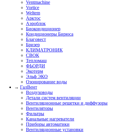
Ventmachine
Vortice
Weltem
Арктос
Аэроблок
Биокондиционер
Кондиционеры Бирюса
Благовест
Бризер
КЛИМАТРОНИК
СВОК
Тепломаш
ФЬОРДИ
Экотерм
Эльф ЭКО
Озонирование воды
→
ГалВент
Воздуховоды
Детали систем вентиляции
Вентиляционные решетки и диффузоры
Вентиляторы
Фильтры
Канальные нагреватели
Приборы автоматики
Вентиляционные установки