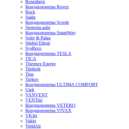
Rosenberg
Кондиционеры Rovex
Ruck
Salda
Кондиционеры Scoole
Siegenia-aubi
Кондиционеры SmartWay
Soler & Palau
Stiebel Eltron
SysReco
Кондиционеры TESLA
TICA
Thermex Energy
Timberk
Tion
Turkov
Кондиционеры ULTIMA COMFORT
Utek
VANVENT
VENTini
Кондиционеры VETERO
Кондиционеры VIVAX
VKJet
Vakio
VentiAir