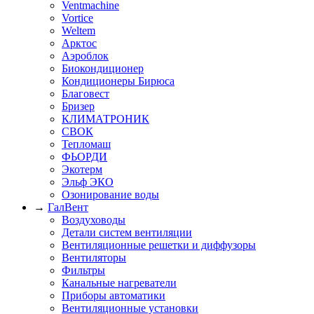
Ventmachine
Vortice
Weltem
Арктос
Аэроблок
Биокондиционер
Кондиционеры Бирюса
Благовест
Бризер
КЛИМАТРОНИК
СВОК
Тепломаш
ФЬОРДИ
Экотерм
Эльф ЭКО
Озонирование воды
→
ГалВент
Воздуховоды
Детали систем вентиляции
Вентиляционные решетки и диффузоры
Вентиляторы
Фильтры
Канальные нагреватели
Приборы автоматики
Вентиляционные установки