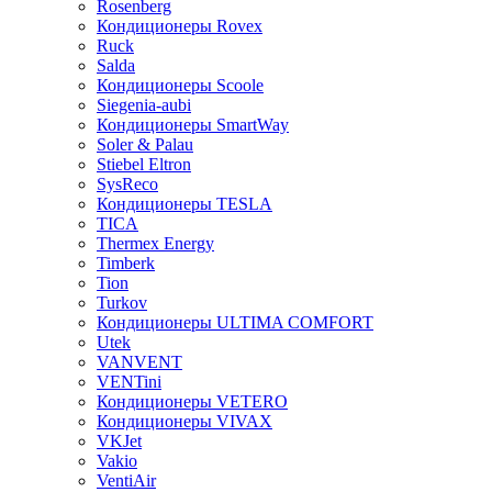
Rosenberg
Кондиционеры Rovex
Ruck
Salda
Кондиционеры Scoole
Siegenia-aubi
Кондиционеры SmartWay
Soler & Palau
Stiebel Eltron
SysReco
Кондиционеры TESLA
TICA
Thermex Energy
Timberk
Tion
Turkov
Кондиционеры ULTIMA COMFORT
Utek
VANVENT
VENTini
Кондиционеры VETERO
Кондиционеры VIVAX
VKJet
Vakio
VentiAir