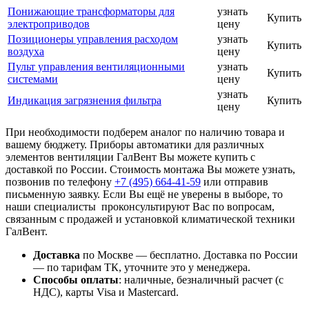
Понижающие трансформаторы для
узнать
Купить
электроприводов
цену
Позиционеры управления расходом
узнать
Купить
воздуха
цену
Пульт управления вентиляционными
узнать
Купить
системами
цену
узнать
Индикация загрязнения фильтра
Купить
цену
При необходимости подберем аналог по наличию товара и
вашему бюджету. Приборы автоматики для различных
элементов вентиляции ГалВент Вы можете купить с
доставкой по России. Стоимость монтажа Вы можете узнать,
позвонив по телефону
+7 (495)
664-41-59
или отправив
письменную заявку. Если Вы ещё не уверены в выборе, то
наши специалисты проконсультируют Вас по вопросам,
связанным с продажей и установкой климатической техники
ГалВент.
Доставка
по Москве — бесплатно.
Доставка по России
— по тарифам ТК, уточните это у менеджера.
Способы оплаты
:
наличные, безналичный расчет (с
НДС), карты Visa и Mastercard.