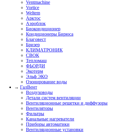
Ventmachine
Vortice
Weltem
Арктос
Аэроблок
Биокондиционер
Кондиционеры Бирюса
Благовест
Бризер
КЛИМАТРОНИК
СВОК
Тепломаш
ФЬОРДИ
Экотерм
Эльф ЭКО
Озонирование воды
→
ГалВент
Воздуховоды
Детали систем вентиляции
Вентиляционные решетки и диффузоры
Вентиляторы
Фильтры
Канальные нагреватели
Приборы автоматики
Вентиляционные установки