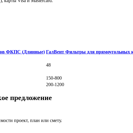
 карты Visa и Mastercard.
лов ФКПС (Длинные)
ГалВент Фильтры для прямоугольных 
48
150-800
200-1200
кое предложение
ости проект, план или смету.