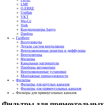
LMF
O.ERRE
Uniflair
VKT
Wa-Co
York
Кондиционеры Sanyo
Danfoss
→
ГалВент
Воздуховоды
Детали систем вентиляции
Вентиляционные решетки и диффузоры
Вентиляторы
Фильтры
Канальные нагреватели
Приборы автоматики
Вентиляционные установки
Монтажные принадлежности
→
Фильтры
Фильтры для круглых каналов
Фильтры для прямоугольных каналов
→ Фильтры для прямоугольных каналов
Фильтры для прямоугольных 