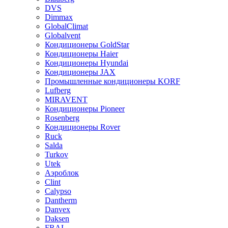
DVS
Dimmax
GlobalClimat
Globalvent
Кондиционеры GoldStar
Кондиционеры Haier
Кондиционеры Hyundai
Кондиционеры JAX
Промышленные кондиционеры KORF
Lufberg
MIRAVENT
Кондиционеры Pioneer
Rosenberg
Кондиционеры Rover
Ruck
Salda
Turkov
Utek
Аэроблок
Clint
Calypso
Dantherm
Danvex
Daksen
FRAL