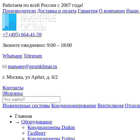
Работаем по всей России с 2007 года!
Производители
Доставка и оплата
Гарантия
О компании
Наши 
+7 (495)
664-41-59
Звоните ежедневно: 9:00 – 18:00
Whatsapp
Telegram
manager@promklimat.ru
г. Москва, ул Арбат, д. 6/2
Контакты
0
Корзина
Инженерные системы
Кондиционирование
Вентиляция
Отопл
Главная
→
Оборудование
Кондиционеры Daikin
ГалВент
Кондиционеры Fujitsu