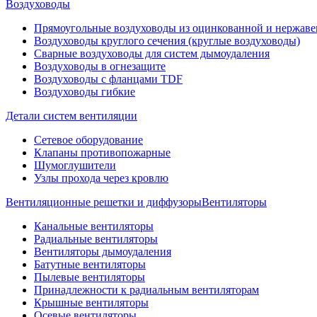
Воздуховоды
Прямоугольные воздуховоды из оцинкованной и нержав
Воздуховоды круглого сечения (круглые воздуховоды)
Сварные воздуховоды для систем дымоудаления
Воздуховоды в огнезащите
Воздуховоды с фланцами TDF
Воздуховоды гибкие
Детали систем вентиляции
Сетевое оборудование
Клапаны противопожарные
Шумоглушители
Узлы прохода через кровлю
Вентиляционные решетки и диффузоры
Вентиляторы
Канальные вентиляторы
Радиальные вентиляторы
Вентиляторы дымоудаления
Батутные вентиляторы
Пылевые вентиляторы
Принадлежности к радиальным вентиляторам
Крышные вентиляторы
Осевые вентиляторы