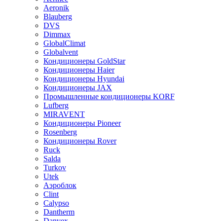
Aeronik
Blauberg
DVS
Dimmax
GlobalClimat
Globalvent
Кондиционеры GoldStar
Кондиционеры Haier
Кондиционеры Hyundai
Кондиционеры JAX
Промышленные кондиционеры KORF
Lufberg
MIRAVENT
Кондиционеры Pioneer
Rosenberg
Кондиционеры Rover
Ruck
Salda
Turkov
Utek
Аэроблок
Clint
Calypso
Dantherm
Danvex