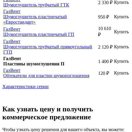
Купить
2 330
₽
Шумоглушитель трубчатый ГТК
ГалВент
Шумоглушитель пластинчатый
Купить
950
₽
«Евростандарт»
10 610
ГалВент
Купить
Шумоглушитель пластинчатый ГП
₽
ГалВент
Шумоглушитель трубчатый прямоугольный
Купить
2 120
₽
ГТП
ГалВент
Купить
1 400
₽
Пластины шумоглушения П
ГалВент
Купить
120
₽
Обтекатели для пластин шумопоглощения
Характеристики серии
Как узнать цену и получить
коммерческое предложение
Чтобы узнать цену решения для вашего объекта, вы можете: