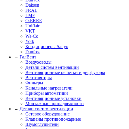
Daksen
FRAL
LMF
O.ERRE
Uniflair
VKT
Wa-Co
York
Кондиционеры Sanyo
Danfoss
→
ГалВент
Воздуховоды
Детали систем вентиляции
Вентиляционные решетки и диффузоры
Вентиляторы
Фильтры
Канальные нагреватели
Приборы автоматики
Вентиляционные установки
Монтажные принадлежности
→
Детали систем вентиляции
Сетевое оборудование
Клапаны противопожарные
Шумоглушители