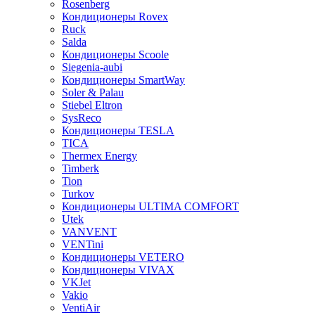
Rosenberg
Кондиционеры Rovex
Ruck
Salda
Кондиционеры Scoole
Siegenia-aubi
Кондиционеры SmartWay
Soler & Palau
Stiebel Eltron
SysReco
Кондиционеры TESLA
TICA
Thermex Energy
Timberk
Tion
Turkov
Кондиционеры ULTIMA COMFORT
Utek
VANVENT
VENTini
Кондиционеры VETERO
Кондиционеры VIVAX
VKJet
Vakio
VentiAir