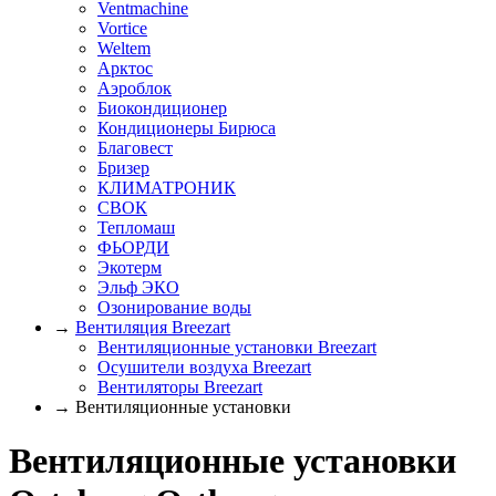
Ventmachine
Vortice
Weltem
Арктос
Аэроблок
Биокондиционер
Кондиционеры Бирюса
Благовест
Бризер
КЛИМАТРОНИК
СВОК
Тепломаш
ФЬОРДИ
Экотерм
Эльф ЭКО
Озонирование воды
→
Вентиляция Breezart
Вентиляционные установки Breezart
Осушители воздуха Breezart
Вентиляторы Breezart
→ Вентиляционные установки
Вентиляционные установки