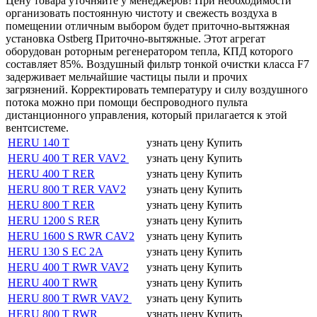
Цену товара уточняйте у менеджеров! При необходимости
организовать постоянную чистоту и свежесть воздуха в
помещении отличным выбором будет приточно-вытяжная
установка Ostberg Приточно-вытяжные. Этот агрегат
оборудован роторным регенератором тепла, КПД которого
составляет 85%. Воздушный фильтр тонкой очистки класса F7
задерживает мельчайшие частицы пыли и прочих
загрязнений. Корректировать температуру и силу воздушного
потока можно при помощи беспроводного пульта
дистанционного управления, который прилагается к этой
вентсистеме.
HERU 140 T
узнать цену
Купить
HERU 400 T RER VAV2
узнать цену
Купить
HERU 400 T RER
узнать цену
Купить
HERU 800 T RER VAV2
узнать цену
Купить
HERU 800 T RER
узнать цену
Купить
HERU 1200 S RER
узнать цену
Купить
HERU 1600 S RWR CAV2
узнать цену
Купить
HERU 130 S EC 2A
узнать цену
Купить
HERU 400 T RWR VAV2
узнать цену
Купить
HERU 400 T RWR
узнать цену
Купить
HERU 800 T RWR VAV2
узнать цену
Купить
HERU 800 T RWR
узнать цену
Купить