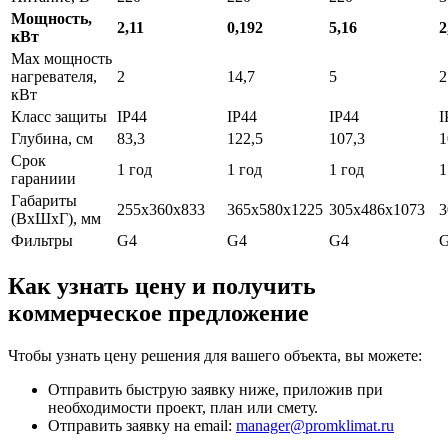
Мощность,
2,11
0,192
5,16
2
кВт
Max мощность
нагревателя,
2
14,7
5
2
кВт
Класс защиты
IP44
IP44
IP44
I
Глубина, см
83,3
122,5
107,3
1
Срок
1 год
1 год
1 год
1
гараниии
Габариты
255х360х833
365х580х1225
305х486х1073
3
(ВхШхГ), мм
Фильтры
G4
G4
G4
Как узнать цену и получить
коммерческое предложение
Чтобы узнать цену решения для вашего объекта, вы можете:
Отправить быструю заявку ниже, приложив при
необходимости проект, план или смету.
Отправить заявку на email:
manager@promklimat.ru