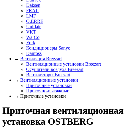
Daksen
FRAL
LMF
O.ERRE
Uniflair
VKT
Wa-Co
York
Кондиционеры Sanyo
Danfoss
→
Вентиляция Breezart
Вентиляционные установки Breezart
Осушители воздуха Breezart
Вентиляторы Breezart
→
Вентиляционные установки
Приточные установки
Приточно-вытяжные
→ Приточные установки
Приточная вентиляционная
установка OSTBERG