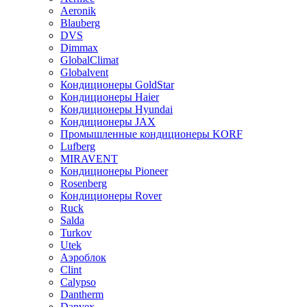
Aeronik
Blauberg
DVS
Dimmax
GlobalClimat
Globalvent
Кондиционеры GoldStar
Кондиционеры Haier
Кондиционеры Hyundai
Кондиционеры JAX
Промышленные кондиционеры KORF
Lufberg
MIRAVENT
Кондиционеры Pioneer
Rosenberg
Кондиционеры Rover
Ruck
Salda
Turkov
Utek
Аэроблок
Clint
Calypso
Dantherm
Danvex