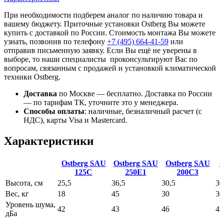
При необходимости подберем аналог по наличию товара и
вашему бюджету. Приточные установки Ostberg Вы можете
купить с доставкой по России. Стоимость монтажа Вы можете
узнать, позвонив по телефону
+7 (495)
664-41-59
или
отправив письменную заявку. Если Вы ещё не уверены в
выборе, то наши специалисты проконсультируют Вас по
вопросам, связанным с продажей и установкой климатической
техники Ostberg.
Доставка
по Москве — бесплатно.
Доставка по России
— по тарифам ТК, уточните это у менеджера.
Способы оплаты
:
наличные, безналичный расчет (с
НДС), карты Visa и Mastercard.
Характеристики
Ostberg SAU
Ostberg SAU
Ostberg SAU
125C
250E1
200С3
Высота, см
25,5
36,5
30,5
3
Вес, кг
18
45
30
3
Уровень шума,
42
43
46
4
дБа