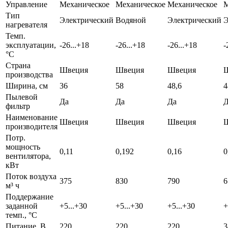
Управление
Механическое
Механическое
Механическое
М
Тип
Электрический
Водяной
Электрический
Э
нагревателя
Темп.
эксплуатации,
-26...+18
-26...+18
-26...+18
-
°С
Страна
Швеция
Швеция
Швеция
производства
Ширина, см
36
58
48,6
4
Пылевой
Да
Да
Да
Д
фильтр
Наименование
Швеция
Швеция
Швеция
производителя
Потр.
мощность
0,11
0,192
0,16
0
вентилятора,
кВт
Поток воздуха
375
830
790
6
м³ ч
Поддержание
заданной
+5...+30
+5...+30
+5...+30
+
темп., °C
Питание, В
220
220
220
3