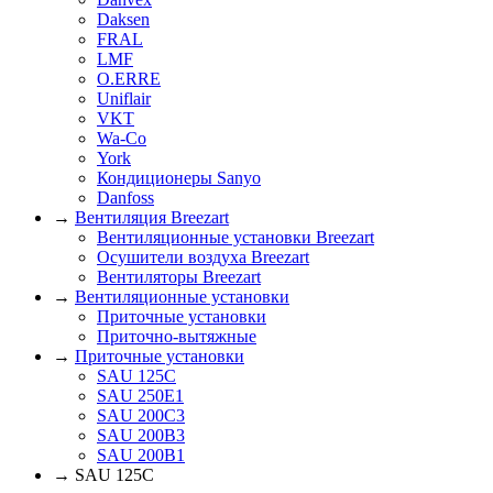
Daksen
FRAL
LMF
O.ERRE
Uniflair
VKT
Wa-Co
York
Кондиционеры Sanyo
Danfoss
→
Вентиляция Breezart
Вентиляционные установки Breezart
Осушители воздуха Breezart
Вентиляторы Breezart
→
Вентиляционные установки
Приточные установки
Приточно-вытяжные
→
Приточные установки
SAU 125C
SAU 250E1
SAU 200С3
SAU 200B3
SAU 200B1
→ SAU 125C