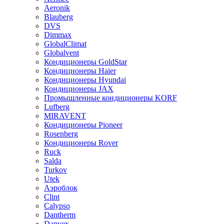
Aeronik
Blauberg
DVS
Dimmax
GlobalClimat
Globalvent
Кондиционеры GoldStar
Кондиционеры Haier
Кондиционеры Hyundai
Кондиционеры JAX
Промышленные кондиционеры KORF
Lufberg
MIRAVENT
Кондиционеры Pioneer
Rosenberg
Кондиционеры Rover
Ruck
Salda
Turkov
Utek
Аэроблок
Clint
Calypso
Dantherm
Danvex