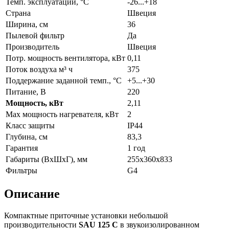
Темп. эксплуатации, °С
-26...+18
Страна
Швеция
Ширина, см
36
Пылевой фильтр
Да
Производитель
Швеция
Потр. мощность вентилятора, кВт
0,11
Поток воздуха м³ ч
375
Поддержание заданной темп., °C
+5...+30
Питание, В
220
Мощность, кВт
2,11
Max мощность нагревателя, кВт
2
Класс защиты
IP44
Глубина, см
83,3
Гарантия
1 год
Габариты (ВхШхГ), мм
255х360х833
Фильтры
G4
Описание
Компактные приточные установки небольшой
производительности
SAU
125 С
в звукоизолированном