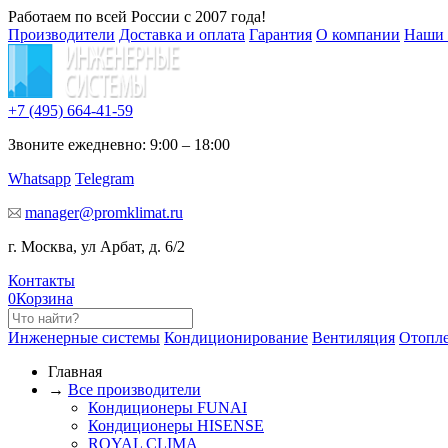
Работаем по всей России с 2007 года!
Производители
Доставка и оплата
Гарантия
О компании
Наши 
+7 (495)
664-41-59
Звоните ежедневно: 9:00 – 18:00
Whatsapp
Telegram
manager@promklimat.ru
г. Москва, ул Арбат, д. 6/2
Контакты
0
Корзина
Инженерные системы
Кондиционирование
Вентиляция
Отопл
Главная
→
Все производители
Кондиционеры FUNAI
Кондиционеры HISENSE
ROYAL CLIMA