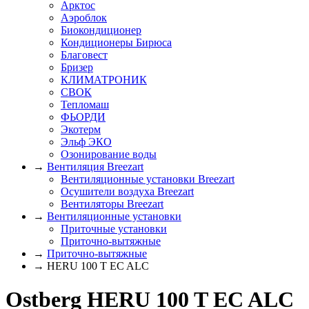
Арктос
Аэроблок
Биокондиционер
Кондиционеры Бирюса
Благовест
Бризер
КЛИМАТРОНИК
СВОК
Тепломаш
ФЬОРДИ
Экотерм
Эльф ЭКО
Озонирование воды
→
Вентиляция Breezart
Вентиляционные установки Breezart
Осушители воздуха Breezart
Вентиляторы Breezart
→
Вентиляционные установки
Приточные установки
Приточно-вытяжные
→
Приточно-вытяжные
→ HERU 100 T EC ALC
Ostberg HERU 100 T EC ALC