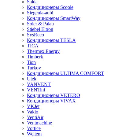
Salda
Кондиционеры Scoole
Siegenia-aubi
Кондиционеры SmartWay
Soler & Palau
Stiebel Eltron
SysReco
Кондиционеры TESLA
TICA
Thermex Energy
Timberk
Tion
Turkov
Кондиционеры ULTIMA COMFORT
Utek
VANVENT
VENTini
Кондиционеры VETERO
Кондиционеры VIVAX
VKJet
Vakio
VentiAir
Ventmachine
Vortice
Weltem