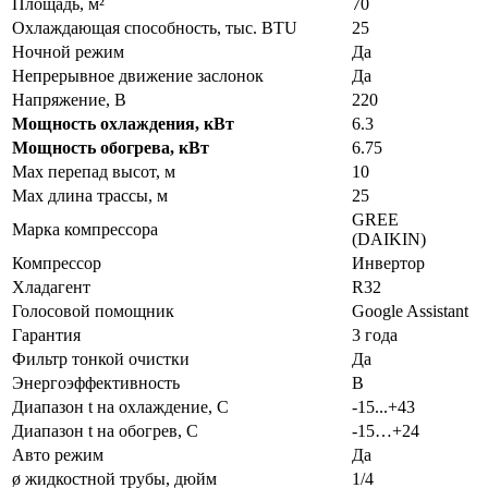
Площадь, м²
70
Охлаждающая способность, тыс. BTU
25
Ночной режим
Да
Непрерывное движение заслонок
Да
Напряжение, В
220
Мощность охлаждения, кВт
6.3
Мощность обогрева, кВт
6.75
Max перепад высот, м
10
Max длина трассы, м
25
GREE
Марка компрессора
(DAIKIN)
Компрессор
Инвертор
Хладагент
R32
Голосовой помощник
Google Assistant
Гарантия
3 года
Фильтр тонкой очистки
Да
Энергоэффективность
B
Диапазон t на охлаждение, С
-15...+43
Диапазон t на обогрев, С
-15…+24
Авто режим
Да
ø жидкостной трубы, дюйм
1/4