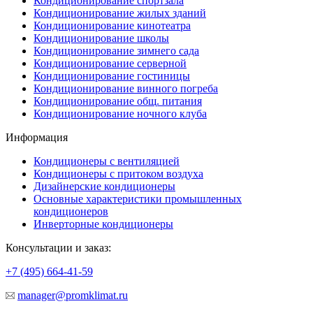
Кондиционирование спортзала
Кондиционирование жилых зданий
Кондиционирование кинотеатра
Кондиционирование школы
Кондиционирование зимнего сада
Кондиционирование серверной
Кондиционирование гостиницы
Кондиционирование винного погреба
Кондиционирование общ. питания
Кондиционирование ночного клуба
Информация
Кондиционеры с вентиляцией
Кондиционеры с притоком воздуха
Дизайнерские кондиционеры
Основные характеристики промышленных
кондиционеров
Инверторные кондиционеры
Консультации и заказ:
+7 (495)
664-41-59
manager@promklimat.ru