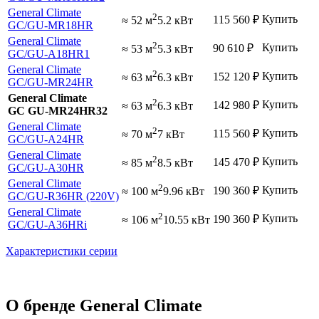
General Climate
2
Купить
115 560
₽
≈ 52 м
5.2 кВт
GC
/GU-MR18HR
General Climate
2
Купить
90 610
₽
≈ 53 м
5.3 кВт
GC
/GU-A18HR1
General Climate
2
Купить
152 120
₽
≈ 63 м
6.3 кВт
GC
/GU-MR24HR
General Climate
2
Купить
142 980
₽
≈ 63 м
6.3 кВт
GC GU-MR24HR32
General Climate
2
Купить
115 560
₽
≈ 70 м
7 кВт
GC
/GU-A24HR
General Climate
2
Купить
145 470
₽
≈ 85 м
8.5 кВт
GC
/GU-A30HR
General Climate
2
Купить
190 360
₽
≈ 100 м
9.96 кВт
GC
/GU-R36HR (220V)
General Climate
2
Купить
190 360
₽
≈ 106 м
10.55 кВт
GC
/GU-A36HRi
Характеристики серии
О бренде General Climate