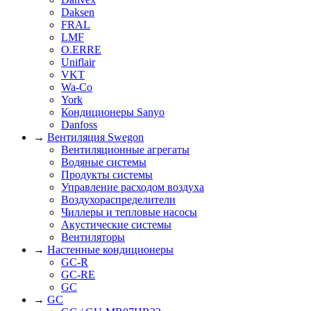
Daksen
FRAL
LMF
O.ERRE
Uniflair
VKT
Wa-Co
York
Кондиционеры Sanyo
Danfoss
→
Вентиляция Swegon
Вентиляционные агрегаты
Водяные системы
Продукты системы
Управление расходом воздуха
Воздухораспределители
Чиллеры и тепловые насосы
Акустические системы
Вентиляторы
→
Настенные кондиционеры
GC-R
GC-RE
GC
→
GC