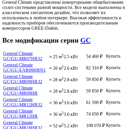
General Climate представлены инверторными общебытовыми
сплит-системами разной мощности. Все модели выполнены в
классическом элегантном дизайне, что позволяет их
использовать в любом интерьере. Высокая эффективность и
надежность приборов обеспечиваются производительным
компрессором GREE-Daikin.
Все модификации серии
GC
General Climate
2
Купить
54 460
₽
≈ 25 м
2.5 кВт
GC
/GU-MR07HR32
General Climate
2
Купить
82 310
₽
≈ 26 м
2.6 кВт
GC
/GU-EAR09HRN1
General Climate
2
Купить
59 850
₽
≈ 28 м
2.8 кВт
GC
/GU-MR09HR32
General Climate
2
Купить
59 850
₽
≈ 28 м
2.8 кВт
GC
/GU-MR09HR
General Climate
2
Купить
61 590
₽
≈ 36 м
3.6 кВт
GC
/GU-MR12HR32
General Climate
2
Купить
74 650
₽
≈ 36 м
3.6 кВт
GC
/GU-MR12HR
General Climate
2
Купить
108 070
₽
≈ 52 м
5.2 кВт
GC
/GU-MR18HR32