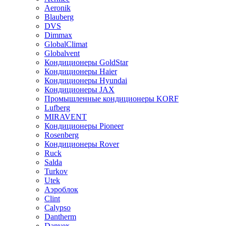
Aeronik
Blauberg
DVS
Dimmax
GlobalClimat
Globalvent
Кондиционеры GoldStar
Кондиционеры Haier
Кондиционеры Hyundai
Кондиционеры JAX
Промышленные кондиционеры KORF
Lufberg
MIRAVENT
Кондиционеры Pioneer
Rosenberg
Кондиционеры Rover
Ruck
Salda
Turkov
Utek
Аэроблок
Clint
Calypso
Dantherm
Danvex