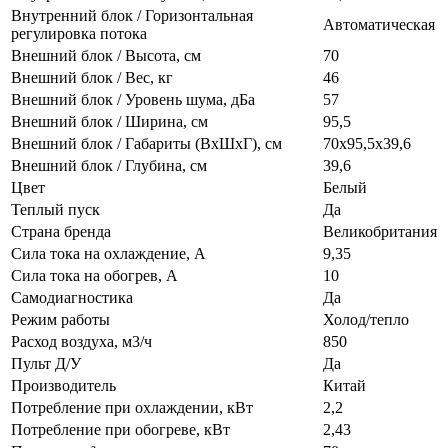
Внутренний блок / Горизонтальная
Автоматическая
регулировка потока
Внешний блок / Высота, см
70
Внешний блок / Вес, кг
46
Внешний блок / Уровень шума, дБа
57
Внешний блок / Ширина, см
95,5
Внешний блок / Габариты (ВхШхГ), см
70х95,5х39,6
Внешний блок / Глубина, см
39,6
Цвет
Белый
Теплый пуск
Да
Страна бренда
Великобритания
Сила тока на охлаждение, А
9,35
Сила тока на обогрев, А
10
Самодиагностика
Да
Режим работы
Холод/тепло
Расход воздуха, м3/ч
850
Пульт Д/У
Да
Производитель
Китай
Потребление при охлаждении, кВт
2,2
Потребление при обогреве, кВт
2,43