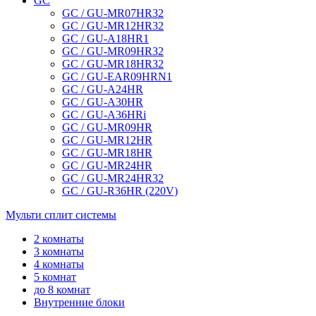
GC
GC / GU-MR07HR32
GC / GU-MR12HR32
GC / GU-A18HR1
GC / GU-MR09HR32
GC / GU-MR18HR32
GC / GU-EAR09HRN1
GC / GU-A24HR
GC / GU-A30HR
GC / GU-A36HRi
GC / GU-MR09HR
GC / GU-MR12HR
GC / GU-MR18HR
GC / GU-MR24HR
GC / GU-MR24HR32
GC / GU-R36HR (220V)
Мульти сплит системы
2 комнаты
3 комнаты
4 комнаты
5 комнат
до 8 комнат
Внутренние блоки