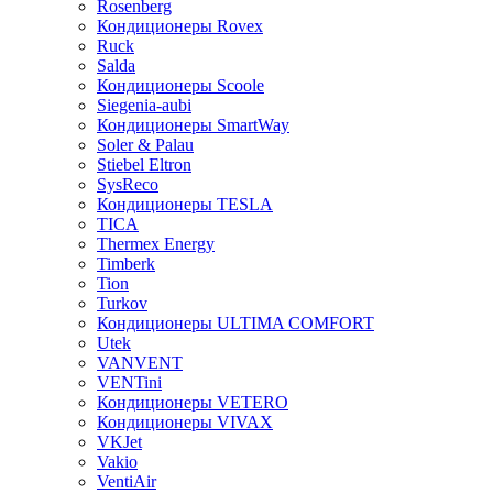
Rosenberg
Кондиционеры Rovex
Ruck
Salda
Кондиционеры Scoole
Siegenia-aubi
Кондиционеры SmartWay
Soler & Palau
Stiebel Eltron
SysReco
Кондиционеры TESLA
TICA
Thermex Energy
Timberk
Tion
Turkov
Кондиционеры ULTIMA COMFORT
Utek
VANVENT
VENTini
Кондиционеры VETERO
Кондиционеры VIVAX
VKJet
Vakio
VentiAir