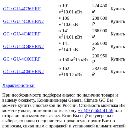
≈ 101
224 450
GC / GU-4C36HRF
Купить
2
₽
м
10.01 кВт
≈ 106
208 600
GC / GU-4C36HRN2
Купить
2
₽
м
10.6 кВт
≈ 141
266 000
GC / GU-4C48HRF
Купить
2
₽
м
14.01 кВт
≈ 141
266 000
GC / GU-4C48HRN2
Купить
2
₽
м
14.1 кВт
290 950
2
GC / GU-4C60HRF
Купить
≈ 150 м
15 кВт
₽
≈ 162
282 630
GC / GU-4C60HRN2
Купить
2
₽
м
16.12 кВт
Характеристики
При необходимости подберем аналог по наличию товара и
вашему бюджету. Кондиционеры General Climate GC Вы
можете купить с доставкой по России. Стоимость монтажа Вы
можете узнать, позвонив по телефону
+7 (495)
664-41-59
или
отправив письменную заявку. Если Вы ещё не уверены в
выборе, то наши специалисты проконсультируют Вас по
вопросам, связанным с продажей и установкой климатической