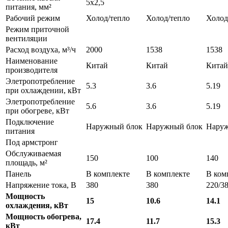
5x2,5
питания, мм²
Рабочий режим
Холод/тепло
Холод/тепло
Холод
Режим приточной
вентиляции
Расход воздуха, м³/ч
2000
1538
1538
Наименование
Китай
Китай
Китай
производителя
Элетропотребление
5.3
3.6
5.19
при охлаждении, кВт
Элетропотребление
5.6
3.6
5.19
при обогреве, кВт
Подключение
Наружный блок
Наружный блок
Наруж
питания
Под армстронг
Обслуживаемая
150
100
140
площадь, м²
Панель
В комплекте
В комплекте
В ком
Напряжение тока, В
380
380
220/3
Мощность
15
10.6
14.1
охлаждения, кВт
Мощность обогрева,
17.4
11.7
15.3
кВт