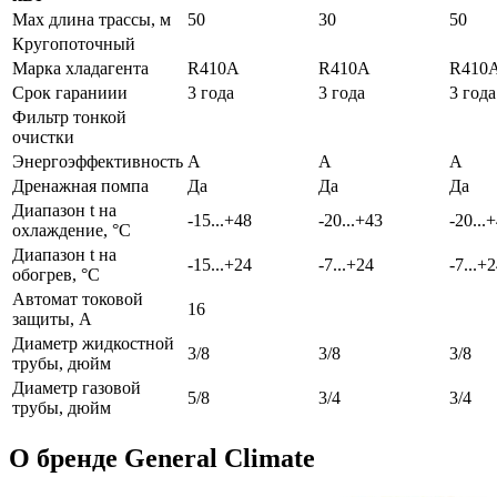
Max длина трассы, м
50
30
50
Кругопоточный
Марка хладагента
R410A
R410A
R410
Срок гараниии
3 года
3 года
3 года
Фильтр тонкой
очистки
Энергоэффективность
A
A
A
Дренажная помпа
Да
Да
Да
Диапазон t на
-15...+48
-20...+43
-20...
охлаждение, °С
Диапазон t на
-15...+24
-7...+24
-7...+
обогрев, °С
Автомат токовой
16
защиты, A
Диаметр жидкостной
3/8
3/8
3/8
трубы, дюйм
Диаметр газовой
5/8
3/4
3/4
трубы, дюйм
О бренде General Climate