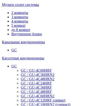
Мульти сплит системы
2 комнаты
3 комнаты
4 комнаты
5 комнат
до 8 комнат
Внутренние блоки
Канальные кондиционеры
GC
Кассетные кондиционеры
GC
GC / GU-4C60HRF
GC / GU-4C36HRN2
GC / GU-4C48HRN2
GC / GU-4C24HRF
GC / GU-4C36HRF
GC / GU-4C48HRF
GC / GU-4C60HRN2
GC / GU-4C12HRF compact
GC / GU-4C18HRN2 (compact)