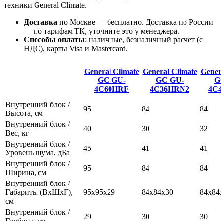
техники General Climate.
Доставка
по Москве — бесплатно.
Доставка по России
— по тарифам ТК, уточните это у менеджера.
Способы оплаты
:
наличные, безналичный расчет (с
НДС), карты Visa и Mastercard.
General Climate
General Climate
Gener
GC
GU-
GC
GU-
G
4C60HRF
4C36HRN2
4C
Внутренний блок /
95
84
84
Высота, см
Внутренний блок /
40
30
32
Вес, кг
Внутренний блок /
45
41
41
Уровень шума, дБа
Внутренний блок /
95
84
84
Ширина, см
Внутренний блок /
Габариты (ВхШхГ),
95х95х29
84x84x30
84x84
см
Внутренний блок /
29
30
30
Глубина, см