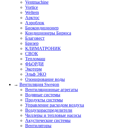
Ventmachine
Vortice
Weltem
Арктос
Аэроблок
Биокондиционер
Кондиционеры Бирюса
Благовест
Бризер
КЛИМАТРОНИК
СВОК
Тепломаш
ФЬОРДИ
Экотерм
Эльф ЭКО
Озонирование воды
→
Вентиляция Swegon
Вентиляционные агрегаты
Водяные системы
Продукты системы
Управление расходом воздуха
Воздухораспределители
Чиллеры и тепловые насосы
Акустические системы
Вентиляторы