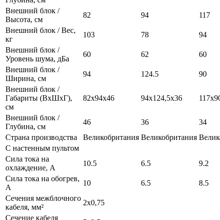
Внешний блок /
82
94
117
Высота, см
Внешний блок / Вес,
103
78
94
кг
Внешний блок /
60
62
60
Уровень шума, дБа
Внешний блок /
94
124.5
90
Ширина, см
Внешний блок /
Габариты (ВхШхГ),
82х94х46
94х124,5х36
117х9
см
Внешний блок /
46
36
34
Глубина, см
Страна производства
Великобритания
Великобритания
Велик
С настенным пультом
Сила тока на
10.5
6.5
9.2
охлаждение, А
Сила тока на обогрев,
10
6.5
8.5
А
Сечения межблочного
2x0,75
кабеля, мм²
Сечение кабеля