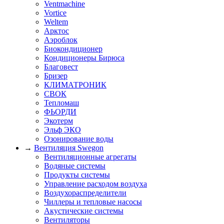
Ventmachine
Vortice
Weltem
Арктос
Аэроблок
Биокондиционер
Кондиционеры Бирюса
Благовест
Бризер
КЛИМАТРОНИК
СВОК
Тепломаш
ФЬОРДИ
Экотерм
Эльф ЭКО
Озонирование воды
→
Вентиляция Swegon
Вентиляционные агрегаты
Водяные системы
Продукты системы
Управление расходом воздуха
Воздухораспределители
Чиллеры и тепловые насосы
Акустические системы
Вентиляторы