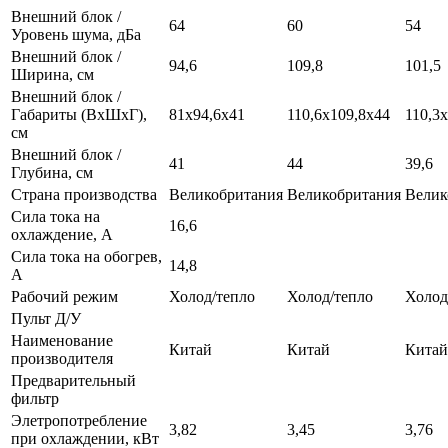
Внешний блок /
64
60
54
Уровень шума, дБа
Внешний блок /
94,6
109,8
101,5
Ширина, см
Внешний блок /
Габариты (ВхШхГ),
81х94,6х41
110,6х109,8х44
110,3
см
Внешний блок /
41
44
39,6
Глубина, см
Страна производства
Великобритания
Великобритания
Велик
Сила тока на
16,6
охлаждение, А
Сила тока на обогрев,
14,8
А
Рабочий режим
Холод/тепло
Холод/тепло
Холод
Пульт Д/У
Наименование
Китай
Китай
Китай
производителя
Предварительный
фильтр
Элетропотребление
3,82
3,45
3,76
при охлаждении, кВт