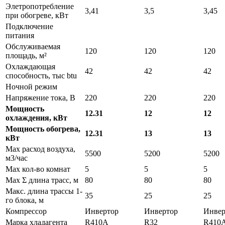
Элетропотребление
3,41
3,5
3,45
при обогреве, кВт
Подключение
питания
Обслуживаемая
120
120
120
площадь, м²
Охлаждающая
42
42
42
способность, тыс btu
Ночной режим
Напряжение тока, В
220
220
220
Мощность
12.31
12
12
охлаждения, кВт
Мощность обогрева,
12.31
13
13
кВт
Max расход воздуха,
5500
5200
5200
м3/час
Max кол-во комнат
5
5
5
Max Σ длина трасс, м
80
80
80
Макс. длина трассы 1-
35
25
25
го блока, м
Компрессор
Инвертор
Инвертор
Инвер
Марка хладагента
R410A
R32
R410