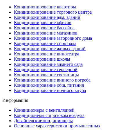
Кондиционирование квартиры
Кондиционирование торгового центра
Кондиционирование адм. зданий
Кондиционирование офисов
Кондиционирование бассейна
Кондиционирование магазинов
Кондиционирование загородного дома
Кондиционирование спортзала
Кондиционирование жилых зданий
Кондиционирование кинотеатра
Кондиционирование школы
Кондиционирование зимнего сада
Кондиционирование серверной
Кондиционирование гостиницы
Кондиционирование винного погреба
Кондиционирование общ. питания
Кондиционирование ночного клуба
Информация
Кондиционеры с вентиляцией
Кондиционеры с притоком воздуха
Дизайнерские кондиционеры
Основные характеристики промышленных