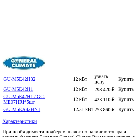
узнать
GU-M5E42H32
12 кВт
Купить
цену
GU-M5E42H1
12 кВт
Купить
298 420
₽
GU-M5E42H1 / GC-
12 кВт
Купить
423 110
₽
ME07HRI*5шт
GU-M5EA42HN1
12.31 кВт
Купить
253 860
₽
Характеристики
При необходимости подберем аналог по наличию товара и