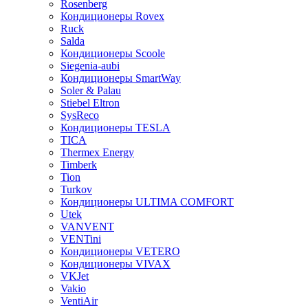
Rosenberg
Кондиционеры Rovex
Ruck
Salda
Кондиционеры Scoole
Siegenia-aubi
Кондиционеры SmartWay
Soler & Palau
Stiebel Eltron
SysReco
Кондиционеры TESLA
TICA
Thermex Energy
Timberk
Tion
Turkov
Кондиционеры ULTIMA COMFORT
Utek
VANVENT
VENTini
Кондиционеры VETERO
Кондиционеры VIVAX
VKJet
Vakio
VentiAir