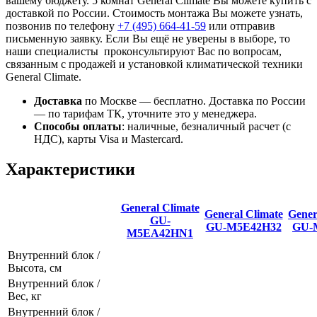
вашему бюджету. 5 комнат General Climate Вы можете купить с
доставкой по России. Стоимость монтажа Вы можете узнать,
позвонив по телефону
+7 (495)
664-41-59
или отправив
письменную заявку. Если Вы ещё не уверены в выборе, то
наши специалисты проконсультируют Вас по вопросам,
связанным с продажей и установкой климатической техники
General Climate.
Доставка
по Москве — бесплатно.
Доставка по России
— по тарифам ТК, уточните это у менеджера.
Способы оплаты
:
наличные, безналичный расчет (с
НДС), карты Visa и Mastercard.
Характеристики
General Climate
General Climate
Gener
GU-
GU-M5E42H32
GU-
M5EA42HN1
Внутренний блок /
Высота, см
Внутренний блок /
Вес, кг
Внутренний блок /