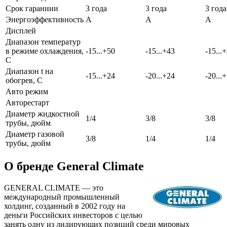
Срок гараниии
3 года
3 года
3 года
Энергоэффективность
A
A
A
Дисплей
Диапазон температур
в режиме охлаждения,
-15...+50
-15...+43
-15...
С
Диапазон t на
-15...+24
-20...+24
-20...
обогрев, С
Авто режим
Авторестарт
Диаметр жидкостной
1/4
3/8
3/8
трубы, дюйм
Диаметр газовой
3/8
1/4
1/4
трубы, дюйм
О бренде General Climate
GENERAL CLIMATE — это
международный промышленный
холдинг, созданный в 2002 году на
деньги Российских инвесторов с целью
занять одну из лидирующих позиций среди мировых