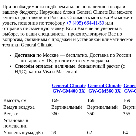
При необходимости подберем аналог по наличию товара и
вашему бюджету. Наружные блоки General Climate Вы можете
купить с доставкой по России. Стоимость монтажа Вы можете
узнать, позвонив по телефону
+7 (495)
664-41-59
или
отправив письменную заявку. Если Вы ещё не уверены в
выборе, то наши специалисты проконсультируют Вас по
вопросам, связанным с продажей и установкой климатической
техники General Climate.
Доставка
по Москве — бесплатно.
Доставка по России
— по тарифам ТК, уточните это у менеджера.
Способы оплаты
:
наличные, безналичный расчет (с
НДС), карты Visa и Mastercard.
General Climate
General Climate
Gener
GW-GM400
3X
GW-GM560
3X
GW-
Высота, см
169
169
169
Выдув воздуха
Вертикальный
Вертикальный
Верти
Вес, кг
360
350
355
Установка в
помещении
Уровень шума, дБа
59
62
64