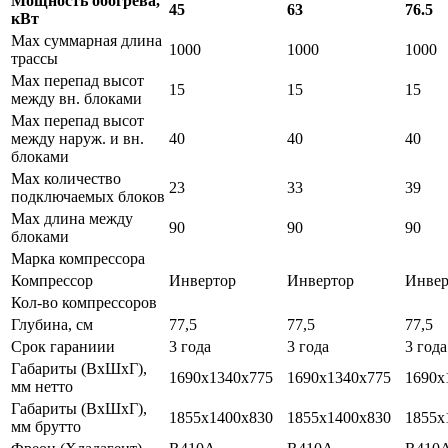
Мощность обогрева,
45
63
76.5
кВт
Max суммарная длина
1000
1000
1000
трассы
Max перепад высот
15
15
15
между вн. блоками
Max перепад высот
между наруж. и вн.
40
40
40
блоками
Max количество
23
33
39
подключаемых блоков
Max длина между
90
90
90
блоками
Марка компрессора
Компрессор
Инвертор
Инвертор
Инвер
Кол-во компрессоров
Глубина, см
77,5
77,5
77,5
Срок гараниии
3 года
3 года
3 года
Габариты (ВxШxГ),
1690x1340x775
1690x1340x775
1690x
мм нетто
Габариты (ВxШxГ),
1855x1400x830
1855x1400x830
1855x
мм брутто