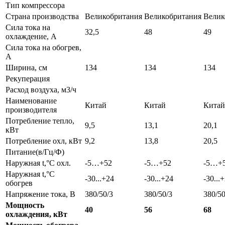
Тип компрессора
Страна производства
Великобритания
Великобритания
Велик
Сила тока на
32,5
48
49
охлаждение, А
Сила тока на обогрев,
А
Ширина, см
134
134
134
Рекуперация
Расход воздуха, м3/ч
Наименование
Китай
Китай
Китай
производителя
Потребление тепло,
9,5
13,1
20,1
кВт
Потребление охл, кВт
9,2
13,8
20,5
Питание(в/Гц/Ф)
Наружная t,°C охл.
-5…+52
-5…+52
-5…+
Наружная t,°C
-30...+24
-30...+24
-30...
обогрев
Напряжение тока, В
380/50/3
380/50/3
380/50
Мощность
40
56
68
охлаждения, кВт