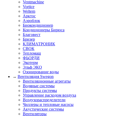
Ventmachine
Vortice
Weltem
Арктос
Аэроблок
Биокондиционер
Кондиционеры Бирюса
Благовест
Бризер
КЛИМАТРОНИК
СВОК
Тепломаш
ФЬОРДИ
Экотерм
Эльф ЭКО
Озонирование воды
→
Вентиляция Swegon
Вентиляционные агрегаты
Водяные системы
Продукты системы
Управление расходом воздуха
Воздухораспределители
Чиллеры и тепловые насосы
Акустические системы
Вентиляторы