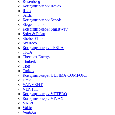
Rosenberg
Кондиционеры Rovex
Ruck
Salda
Кондиционеры Scoole
Siegenia-aubi
Кондиционеры SmartWay
Soler & Palau
Stiebel Eltron
SysReco
Кондиционеры TESLA
TICA
Thermex Energy
Timberk
Tion
Turkov
Кондиционеры ULTIMA COMFORT
Utek
VANVENT
VENTini
Кондиционеры VETERO
Кондиционеры VIVAX
VKJet
Vakio
VentiAir