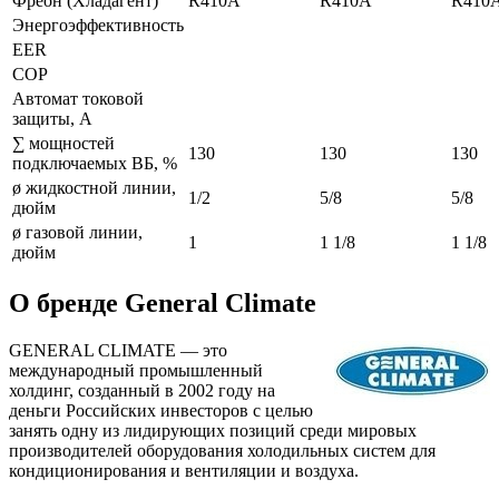
Фреон (Хладагент)
R410A
R410A
R410
Энергоэффективность
EER
COP
Автомат токовой
защиты, A
∑ мощностей
130
130
130
подключаемых ВБ, %
ø жидкостной линии,
1/2
5/8
5/8
дюйм
ø газовой линии,
1
1 1/8
1 1/8
дюйм
О бренде General Climate
GENERAL CLIMATE — это
международный промышленный
холдинг, созданный в 2002 году на
деньги Российских инвесторов с целью
занять одну из лидирующих позиций среди мировых
производителей оборудования холодильных систем для
кондиционирования и вентиляции и воздуха.