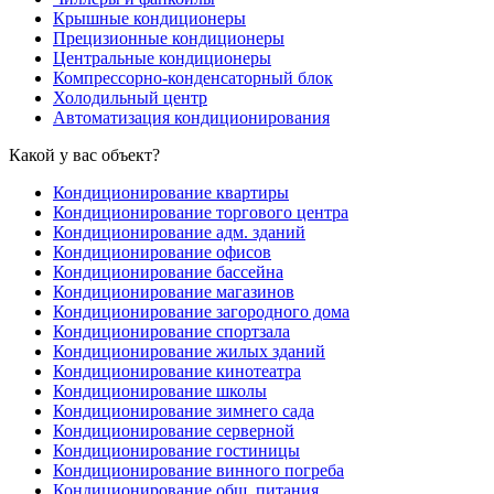
Крышные кондиционеры
Прецизионные кондиционеры
Центральные кондиционеры
Компрессорно-конденсаторный блок
Холодильный центр
Автоматизация кондиционирования
Какой у вас объект?
Кондиционирование квартиры
Кондиционирование торгового центра
Кондиционирование адм. зданий
Кондиционирование офисов
Кондиционирование бассейна
Кондиционирование магазинов
Кондиционирование загородного дома
Кондиционирование спортзала
Кондиционирование жилых зданий
Кондиционирование кинотеатра
Кондиционирование школы
Кондиционирование зимнего сада
Кондиционирование серверной
Кондиционирование гостиницы
Кондиционирование винного погреба
Кондиционирование общ. питания