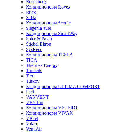
Rosenberg
Кондиционеры Rovex
Ruck
Salda
Кондиционеры Scoole
Siegenia-aubi
Кондиционеры SmartWay
Soler & Palau
Stiebel Eltron
SysReco
Кондиционеры TESLA
TICA
Thermex Energy
Timberk
Tion
Turkov
Кондиционеры ULTIMA COMFORT
Utek
VANVENT
VENTini
Кондиционеры VETERO
Кондиционеры VIVAX
VKJet
Vakio
VentiAir