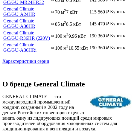
≈ 63 м
6.3 кВт
GC
/GU-MR24HR32
General Climate
2
Купить
115 560
₽
≈ 70 м
7 кВт
GC
/GU-A24HR
General Climate
2
Купить
145 470
₽
≈ 85 м
8.5 кВт
GC
/GU-A30HR
General Climate
2
Купить
190 360
₽
≈ 100 м
9.96 кВт
GC
/GU-R36HR (220V)
General Climate
2
Купить
190 360
₽
≈ 106 м
10.55 кВт
GC
/GU-A36HRi
Характеристики серии
О бренде General Climate
GENERAL CLIMATE — это
международный промышленный
холдинг, созданный в 2002 году на
деньги Российских инвесторов с целью
занять одну из лидирующих позиций среди мировых
производителей оборудования холодильных систем для
кондиционирования и вентиляции и воздуха.