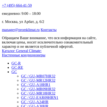
+7 (495)
664-41-59
ежедневно: 9:00 – 18:00
г. Москва, ул Арбат, д. 6/2
manager@promklimat.ru
Контакты
Обращаем Ваше внимание, что вся информация на сайте,
включая цены, носит исключительно ознакомительный
характер и не является публичной офертой.
Каталог General Climate:
Настенные кондиционеры
GC-R
GC-RE
GC
GC / GU-MR07HR32
GC / GU-MR12HR32
GC / GU-A18HR1
GC / GU-MR09HR32
GC / GU-MR18HR32
GC / GU-EAR09HRN1
GC / GU-A24HR
GC / GU-A30HR