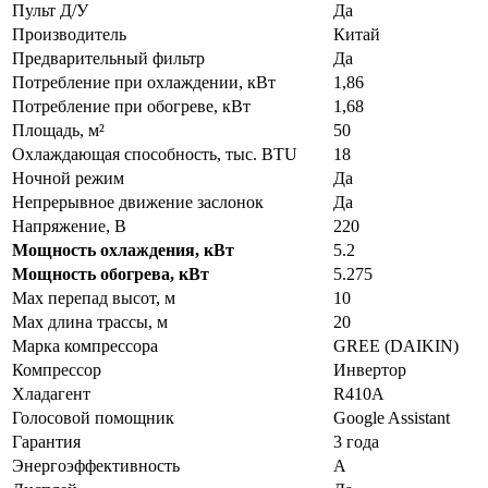
Пульт Д/У
Да
Производитель
Китай
Предварительный фильтр
Да
Потребление при охлаждении, кВт
1,86
Потребление при обогреве, кВт
1,68
Площадь, м²
50
Охлаждающая способность, тыс. BTU
18
Ночной режим
Да
Непрерывное движение заслонок
Да
Напряжение, В
220
Мощность охлаждения, кВт
5.2
Мощность обогрева, кВт
5.275
Max перепад высот, м
10
Max длина трассы, м
20
Марка компрессора
GREE (DAIKIN)
Компрессор
Инвертор
Хладагент
R410A
Голосовой помощник
Google Assistant
Гарантия
3 года
Энергоэффективность
A