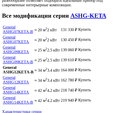
разнообразие позволяет подобрать идеальный прибор под
современные интерьерные композиции.
Все модификации серии
ASHG-KETA
General
2
Купить
131 330
₽
≈ 20 м
2 кВт
ASHG07KETA-B
General
2
Купить
130 450
₽
≈ 20 м
2 кВт
ASHG07KETA
General
2
Купить
139 060
₽
≈ 25 м
2.5 кВт
ASHG09KETA
General
2
Купить
139 610
₽
≈ 25 м
2.5 кВт
ASHG09KETA-B
General
2
Купить
164 000
₽
≈ 34 м
3.4 кВт
ASHG12KETA-B
General
2
Купить
162 780
₽
≈ 34 м
3.4 кВт
ASHG12KETA
General
2
Купить
218 740
₽
≈ 42 м
4.2 кВт
ASHG14KETA
General
2
Купить
219 940
₽
≈ 42 м
4.2 кВт
ASHG14KETA-B
Характеристики серии