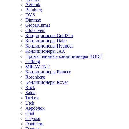
Aeronik
Blauberg
DVS
Dimmax
GlobalClimat
Globalvent
Кондиционеры GoldStar
Кондиционеры Haier
Кондиционеры Hyundai
Кондиционеры JAX
Промышленные кондиционеры KORF
Lufberg
MIRAVENT
Кондиционеры Pioneer
Rosenberg
Кондиционеры Rover
Ruck
Salda
Turkov
Utek
Аэроблок
Clint
Calypso
Dantherm
Danvex