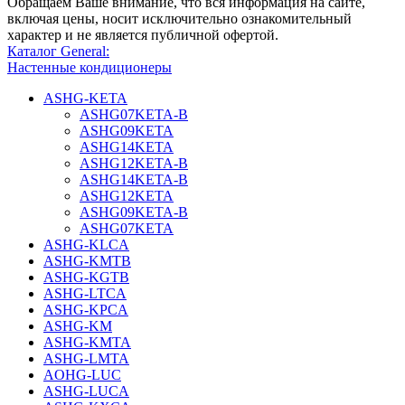
Обращаем Ваше внимание, что вся информация на сайте,
включая цены, носит исключительно ознакомительный
характер и не является публичной офертой.
Каталог General:
Настенные кондиционеры
ASHG-KETA
ASHG07KETA-B
ASHG09KETA
ASHG14KETA
ASHG12KETA-B
ASHG14KETA-B
ASHG12KETA
ASHG09KETA-B
ASHG07KETA
ASHG-KLCA
ASHG-KMTB
ASHG-KGTB
ASHG-LTCA
ASHG-KPCA
ASHG-KM
ASHG-KMTA
ASHG-LMTA
AOHG-LUC
ASHG-LUCA