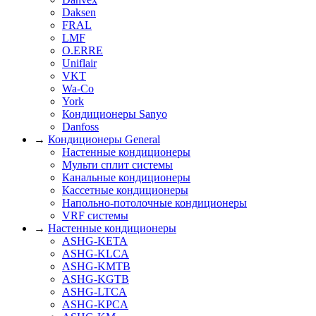
Daksen
FRAL
LMF
O.ERRE
Uniflair
VKT
Wa-Co
York
Кондиционеры Sanyo
Danfoss
→
Кондиционеры General
Настенные кондиционеры
Мульти сплит системы
Канальные кондиционеры
Кассетные кондиционеры
Напольно-потолочные кондиционеры
VRF системы
→
Настенные кондиционеры
ASHG-KETA
ASHG-KLCA
ASHG-KMTB
ASHG-KGTB
ASHG-LTCA
ASHG-KPCA