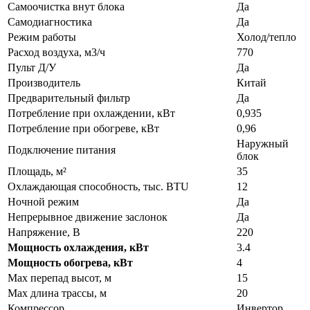
Самоочистка внут блока
Да
Самодиагностика
Да
Режим работы
Холод/тепло
Расход воздуха, м3/ч
770
Пульт Д/У
Да
Производитель
Китай
Предварительный фильтр
Да
Потребление при охлаждении, кВт
0,935
Потребление при обогреве, кВт
0,96
Наружный
Подключение питания
блок
Площадь, м²
35
Охлаждающая способность, тыс. BTU
12
Ночной режим
Да
Непрерывное движение заслонок
Да
Напряжение, В
220
Мощность охлаждения, кВт
3.4
Мощность обогрева, кВт
4
Max перепад высот, м
15
Max длина трассы, м
20
Компрессор
Инвертор