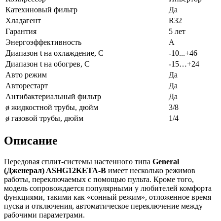
Катехиновый фильтр
Да
Хладагент
R32
Гарантия
5 лет
Энергоэффективность
A
Диапазон t на охлаждение, С
-10...+46
Диапазон t на обогрев, С
-15…+24
Авто режим
Да
Авторестарт
Да
Антибактериальный фильтр
Да
ø жидкостной трубы, дюйм
3/8
ø газовой трубы, дюйм
1/4
Описание
Передовая сплит-системы настенного типа
General
(Дженерал) ASHG12KETA-B
имеет несколько режимов
работы, переключаемых с помощью пульта. Кроме того,
модель сопровождается популярными у любителей комфорта
функциями, такими как «сонный режим», отложенное время
пуска и отключения, автоматическое переключение между
рабочими параметрами.