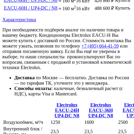
EACU-60H / UP3-DC / N8
Купить
426 860
₽
≈ 160 м
16 кВт
2
EACU-60H / UP4-DC / N8
Купить
488 600
₽
≈ 160 м
16 кВт
Характеристики
При необходимости подберем аналог по наличию товара и
вашему бюджету. Кондиционеры Electrolux EACU-H Вы
можете купить с доставкой по России. Стоимость монтажа Вы
можете узнать, позвонив по телефону
+7 (495)
664-41-59
или
отправив письменную заявку. Если Вы ещё не уверены в
выборе, то наши специалисты проконсультируют Вас по
вопросам, связанным с продажей и установкой климатической
техники Electrolux.
Доставка
по Москве — бесплатно.
Доставка по России
— по тарифам ТК, уточните это у менеджера.
Способы оплаты
:
наличные, безналичный расчет (с
НДС), карты Visa и Mastercard.
Electrolux
Electrolux
Elec
EACU-24H
EACU-36H
EAC
UP4-DC
N8
UP4-DC
N8
UP
Воздухообмен, м³/ч
1250
1600
2500
Внутренний блок /
23,5
23,5
23,5