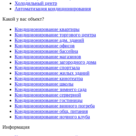
Холодильный центр
Автоматизация кондиционирования
Какой у вас объект?
Кондиционирование квартиры
Кондиционирование торгового центра
Кондиционирование адм. зданий
Кондиционирование офисов
Кондиционирование бассейна
Кондиционирование магазинов
Кондиционирование загородного дома
Кондиционирование спортзала
Кондиционирование жилых зданий
Кондиционирование кинотеатра
Кондиционирование школы
Кондиционирование зимнего сада
Кондиционирование серверной
Кондиционирование гостиницы
Кондиционирование винного погреба
Кондиционирование общ. питания
Кондиционирование ночного клуба
Информация