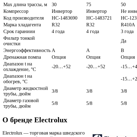
Max длина трассы, м
30
75
50
Компрессор
Инвертор
Инвертор
Не инв
Код производителя
НС-1483690
НС-1483721
НС-123
Марка хладагента
R32
R32
R410A
Срок гараниии
4 года
4 года
3 года
Фильтр тонкой
Да
очистки
Энергоэффективность
A
A
B
Дренажная помпа
Опция
Опция
Опция
Диапазон t на
-20…+52
-20…+52
-15…+
охлаждение, °С
Диапазон t на
-15…+
обогрев, °С
Диаметр жидкостной
3/8
3/8
3/8
трубы, дюйм
Диаметр газовой
5/8
5/8
5/8
трубы, дюйм
О бренде Electrolux
Electrolux — торговая марка шведского