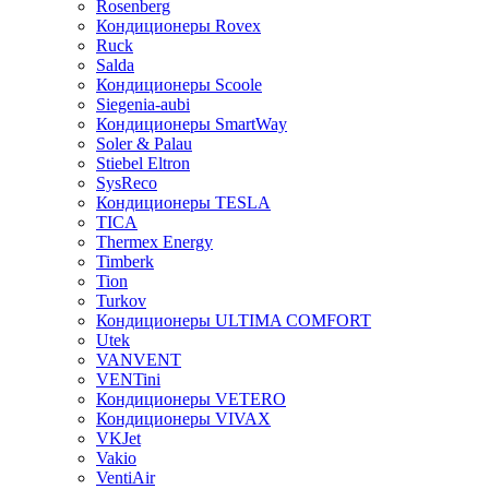
Rosenberg
Кондиционеры Rovex
Ruck
Salda
Кондиционеры Scoole
Siegenia-aubi
Кондиционеры SmartWay
Soler & Palau
Stiebel Eltron
SysReco
Кондиционеры TESLA
TICA
Thermex Energy
Timberk
Tion
Turkov
Кондиционеры ULTIMA COMFORT
Utek
VANVENT
VENTini
Кондиционеры VETERO
Кондиционеры VIVAX
VKJet
Vakio
VentiAir