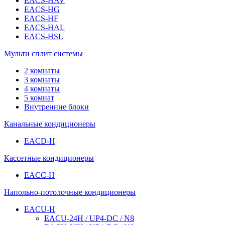
EACS-HAV
EACS-HG
EACS-HF
EACS-HAL
EACS-HSL
Мульти сплит системы
2 комнаты
3 комнаты
4 комнаты
5 комнат
Внутренние блоки
Канальные кондиционеры
EACD-H
Кассетные кондиционеры
EACC-H
Напольно-потолочные кондиционеры
EACU-H
EACU-24H / UP4-DC / N8