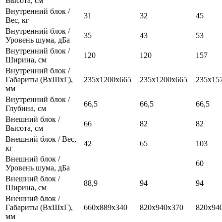
Высота, см
Внутренний блок /
31
32
45
Вес, кг
Внутренний блок /
35
43
53
Уровень шума, дБа
Внутренний блок /
120
120
157
Ширина, см
Внутренний блок /
Габариты (ВхШхГ),
235х1200х665
235х1200х665
235х15
мм
Внутренний блок /
66,5
66,5
66,5
Глубина, см
Внешний блок /
66
82
82
Высота, см
Внешний блок / Вес,
42
65
103
кг
Внешний блок /
60
Уровень шума, дБа
Внешний блок /
88,9
94
94
Ширина, см
Внешний блок /
Габариты (ВхШхГ),
660х889х340
820х940х370
820х94
мм