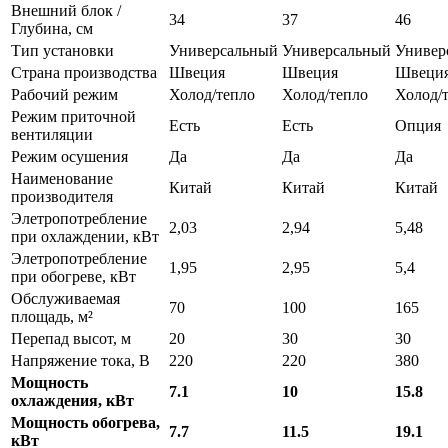
Внешний блок /
34
37
46
Глубина, см
Тип установки
Универсальный
Универсальный
Универ
Страна производства
Швеция
Швеция
Швеци
Рабочий режим
Холод/тепло
Холод/тепло
Холод/
Режим приточной
Есть
Есть
Опция
вентиляции
Режим осушения
Да
Да
Да
Наименование
Китай
Китай
Китай
производителя
Элетропотребление
2,03
2,94
5,48
при охлаждении, кВт
Элетропотребление
1,95
2,95
5,4
при обогреве, кВт
Обслуживаемая
70
100
165
площадь, м²
Перепад высот, м
20
30
30
Напряжение тока, В
220
220
380
Мощность
7.1
10
15.8
охлаждения, кВт
Мощность обогрева,
7.7
11.5
19.1
кВт