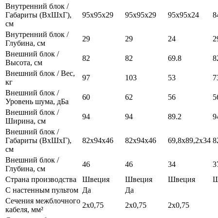
Внутренний блок /
Габариты (ВхШхГ),
95х95х29
95х95х29
95x95х24
8
см
Внутренний блок /
29
29
24
2
Глубина, см
Внешний блок /
82
82
69.8
8
Высота, см
Внешний блок / Вес,
97
103
53
7
кг
Внешний блок /
60
62
56
5
Уровень шума, дБа
Внешний блок /
94
94
89.2
9
Ширина, см
Внешний блок /
Габариты (ВхШхГ),
82х94х46
82х94х46
69,8x89,2x34
8
см
Внешний блок /
46
46
34
3
Глубина, см
Страна производства
Швеция
Швеция
Швеция
Ш
С настенным пультом
Да
Да
Сечения межблочного
2x0,75
2x0,75
2x0,75
кабеля, мм²