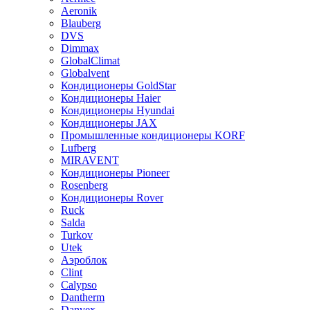
Aeronik
Blauberg
DVS
Dimmax
GlobalClimat
Globalvent
Кондиционеры GoldStar
Кондиционеры Haier
Кондиционеры Hyundai
Кондиционеры JAX
Промышленные кондиционеры KORF
Lufberg
MIRAVENT
Кондиционеры Pioneer
Rosenberg
Кондиционеры Rover
Ruck
Salda
Turkov
Utek
Аэроблок
Clint
Calypso
Dantherm
Danvex