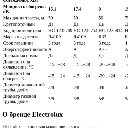
охлаждения, кВт
Мощность обогрева,
15.1
17.4
8
1
кВт
Max длина трассы, м
50
50
50
7
Кругопоточный
Да
Да
Да
Д
Код производителя
НС-1235749
НС-1235754
НС-1235834
Н
Марка хладагента
R410A
R410A
R32
R
Срок гараниии
3 года
3 года
3 года
4
Энергоэффективность
A
A
A++
A
Дренажная помпа
Да
Да
Да
Д
Диапазон t на
-15...+48
-15...+48
-20...+48
-
охлаждение, °С
Диапазон t на
-15...+24
-15...+24
-20...+24
-
обогрев, °С
Диаметр жидкостной
3/8
3/8
3/8
3
трубы, дюйм
Диаметр газовой
5/8
5/8
5/8
5
трубы, дюйм
О бренде Electrolux
Electrolux — торговая марка шведского