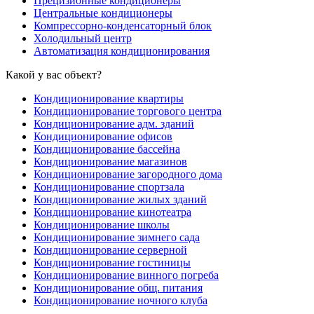
Прецизионные кондиционеры
Центральные кондиционеры
Компрессорно-конденсаторный блок
Холодильный центр
Автоматизация кондиционирования
Какой у вас объект?
Кондиционирование квартиры
Кондиционирование торгового центра
Кондиционирование адм. зданий
Кондиционирование офисов
Кондиционирование бассейна
Кондиционирование магазинов
Кондиционирование загородного дома
Кондиционирование спортзала
Кондиционирование жилых зданий
Кондиционирование кинотеатра
Кондиционирование школы
Кондиционирование зимнего сада
Кондиционирование серверной
Кондиционирование гостиницы
Кондиционирование винного погреба
Кондиционирование общ. питания
Кондиционирование ночного клуба