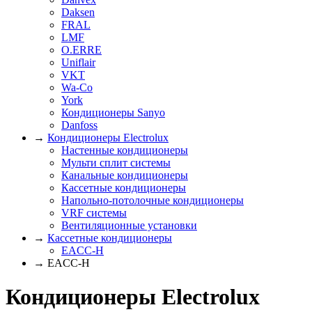
Daksen
FRAL
LMF
O.ERRE
Uniflair
VKT
Wa-Co
York
Кондиционеры Sanyo
Danfoss
→
Кондиционеры Electrolux
Настенные кондиционеры
Мульти сплит системы
Канальные кондиционеры
Кассетные кондиционеры
Напольно-потолочные кондиционеры
VRF системы
Вентиляционные установки
→
Кассетные кондиционеры
EACC-H
→ EACC-H
Кондиционеры Electrolux