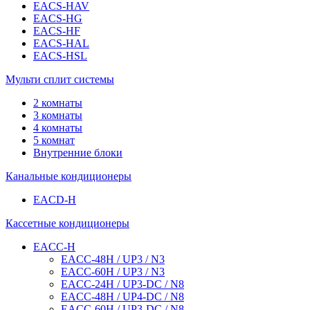
EACS-HAV
EACS-HG
EACS-HF
EACS-HAL
EACS-HSL
Мульти сплит системы
2 комнаты
3 комнаты
4 комнаты
5 комнат
Внутренние блоки
Канальные кондиционеры
EACD-H
Кассетные кондиционеры
EACC-H
EACC-48H / UP3 / N3
EACC-60H / UP3 / N3
EACC-24H / UP3-DC / N8
EACC-48H / UP4-DC / N8
EACC-60H / UP3-DC / N8