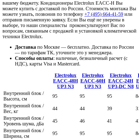
вашему бюджету. Кондиционеры Electrolux EACC-H Вы
можете купить с доставкой по России. Стоимость монтажа Вы
можете узнать, позвонив по телефону
+7 (495)
664-41-59
или
отправив письменную заявку. Если Вы ещё не уверены в
выборе, то наши специалисты проконсультируют Вас по
вопросам, связанным с продажей и установкой климатической
техники Electrolux.
Доставка
по Москве — бесплатно.
Доставка по России
— по тарифам ТК, уточните это у менеджера.
Способы оплаты
:
наличные, безналичный расчет (с
НДС), карты Visa и Mastercard.
Electrolux
Electrolux
Electrolux
EACC-48H
EACC-60H
EACC-24H
UP3
N3
UP3
N3
UP3-DC
N8
U
Внутренний блок /
95
95
95
8
Высота, см
Внутренний блок /
44
44
39
3
Вес, кг
Внутренний блок /
45
46
41
4
Уровень шума, дБа
Внутренний блок /
95
95
95
8
Ширина, см