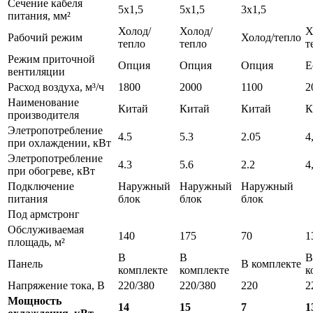
Сечение кабеля
5x1,5
5x1,5
3x1,5
питания, мм²
Холод/
Холод/
Х
Рабочий режим
Холод/тепло
тепло
тепло
т
Режим приточной
Опция
Опция
Опция
Е
вентиляции
Расход воздуха, м³/ч
1800
2000
1100
2
Наименование
Китай
Китай
Китай
К
производителя
Элетропотребление
4.5
5.3
2.05
4
при охлаждении, кВт
Элетропотребление
4.3
5.6
2.2
4
при обогреве, кВт
Подключение
Наружный
Наружный
Наружный
питания
блок
блок
блок
Под армстронг
Обслуживаемая
140
175
70
1
площадь, м²
В
В
В
Панель
В комплекте
комплекте
комплекте
к
Напряжение тока, В
220/380
220/380
220
2
Мощность
14
15
7
1