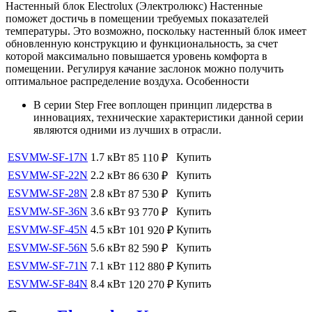
Настенный блок Electrolux (Электролюкс) Настенные
поможет достичь в помещении требуемых показателей
температуры. Это возможно, поскольку настенный блок имеет
обновленную конструкцию и функциональность, за счет
которой максимально повышается уровень комфорта в
помещении. Регулируя качание заслонок можно получить
оптимальное распределение воздуха. Особенности
В серии Step Free воплощен принцип лидерства в
инновациях, технические характеристики данной серии
являются одними из лучших в отрасли.
ESVMW-SF-17N
1.7 кВт
Купить
85 110
₽
ESVMW-SF-22N
2.2 кВт
Купить
86 630
₽
ESVMW-SF-28N
2.8 кВт
Купить
87 530
₽
ESVMW-SF-36N
3.6 кВт
Купить
93 770
₽
ESVMW-SF-45N
4.5 кВт
Купить
101 920
₽
ESVMW-SF-56N
5.6 кВт
Купить
82 590
₽
ESVMW-SF-71N
7.1 кВт
Купить
112 880
₽
ESVMW-SF-84N
8.4 кВт
Купить
120 270
₽