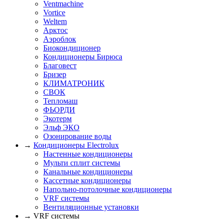
Ventmachine
Vortice
Weltem
Арктос
Аэроблок
Биокондиционер
Кондиционеры Бирюса
Благовест
Бризер
КЛИМАТРОНИК
СВОК
Тепломаш
ФЬОРДИ
Экотерм
Эльф ЭКО
Озонирование воды
→
Кондиционеры Electrolux
Настенные кондиционеры
Мульти сплит системы
Канальные кондиционеры
Кассетные кондиционеры
Напольно-потолочные кондиционеры
VRF системы
Вентиляционные установки
→ VRF системы