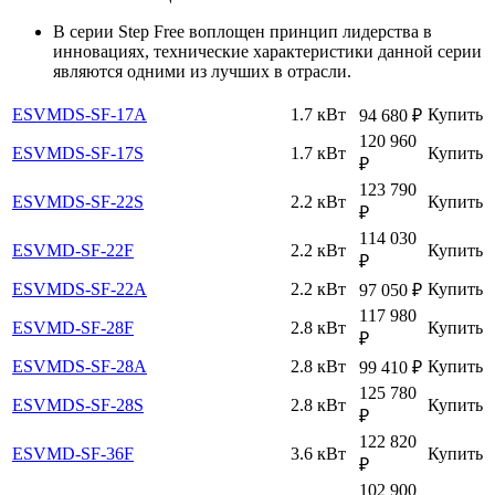
В серии Step Free воплощен принцип лидерства в
инновациях, технические характеристики данной серии
являются одними из лучших в отрасли.
ESVMDS-SF-17A
1.7 кВт
Купить
94 680
₽
120 960
ESVMDS-SF-17S
1.7 кВт
Купить
₽
123 790
ESVMDS-SF-22S
2.2 кВт
Купить
₽
114 030
ESVMD-SF-22F
2.2 кВт
Купить
₽
ESVMDS-SF-22A
2.2 кВт
Купить
97 050
₽
117 980
ESVMD-SF-28F
2.8 кВт
Купить
₽
ESVMDS-SF-28A
2.8 кВт
Купить
99 410
₽
125 780
ESVMDS-SF-28S
2.8 кВт
Купить
₽
122 820
ESVMD-SF-36F
3.6 кВт
Купить
₽
102 900