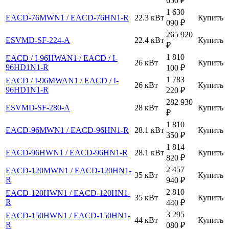
650
₽
1 630
EACD-76MWN1 / EACD-76HN1-R
22.3 кВт
Купить
090
₽
265 920
ESVMD-SF-224-А
22.4 кВт
Купить
₽
1 810
EACD / I-96HWAN1 / EACD / I-
26 кВт
Купить
96HD1N1-R
100
₽
1 783
EACD / I-96MWAN1 / EACD / I-
26 кВт
Купить
96HD1N1-R
220
₽
282 930
ESVMD-SF-280-А
28 кВт
Купить
₽
1 810
EACD-96MWN1 / EACD-96HN1-R
28.1 кВт
Купить
350
₽
1 814
EACD-96HWN1 / EACD-96HN1-R
28.1 кВт
Купить
820
₽
2 457
EACD-120MWN1 / EACD-120HN1-
35 кВт
Купить
R
940
₽
2 810
EACD-120HWN1 / EACD-120HN1-
35 кВт
Купить
R
440
₽
3 295
EACD-150HWN1 / EACD-150HN1-
44 кВт
Купить
R
080
₽