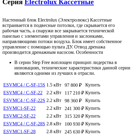
Серия
Electrolux Кассетные
Настенный блок Electrolux (Электролюкс) Кассетные
встраивается в подвесные потолки, где скрывается его
рабочая часть, а снаружи все закрывается технической
панелью с элементами управления и заслонками,
направляющими потоки воздуха. Блок имеет собственное
управление с помощью пульта ДУ. Отвод дренажа
производится дренажным насосом. Особенности
В серии Step Free воплощен принцип лидерства в
инновациях, технические характеристики данной серии
являются одними из лучших в отрасли.
ESVMC4 / C-SF-15S
1.5 кВт
Купить
97 800
₽
ESVMC4 / С-SF-22
2.2 кВт
Купить
117 210
₽
ESVMC4 / C-SF-22S
2.2 кВт
Купить
98 360
₽
ESVMC1-SF-22
2.2 кВт
Купить
241 300
₽
ESVMC2-SF-22
2.2 кВт
Купить
315 320
₽
ESVMC4 / C-SF-28S
2.8 кВт
Купить
100 930
₽
ESVMC1-SF-28
2.8 кВт
Купить
245 630
₽