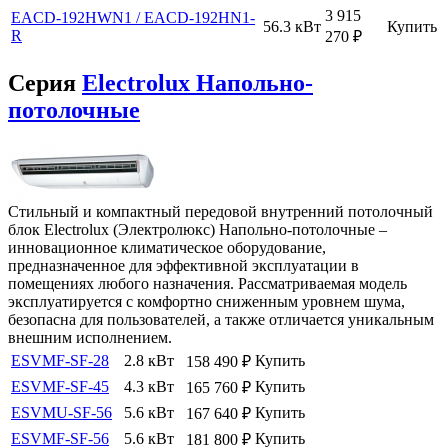
3 915
EACD-192HWN1 / EACD-192HN1-
56.3 кВт
Купить
R
270
₽
Серия
Electrolux Напольно-
потолочные
Стильный и компактный передовой внутренний потолочный
блок Electrolux (Электролюкс) Напольно-потолочные –
инновационное климатическое оборудование,
предназначенное для эффективной эксплуатации в
помещениях любого назначения. Рассматриваемая модель
эксплуатируется с комфортно сниженным уровнем шума,
безопасна для пользователей, а также отличается уникальным
внешним исполнением.
ESVMF-SF-28
2.8 кВт
Купить
158 490
₽
ESVMF-SF-45
4.3 кВт
Купить
165 760
₽
ESVMU-SF-56
5.6 кВт
Купить
167 640
₽
ESVMF-SF-56
5.6 кВт
Купить
181 800
₽