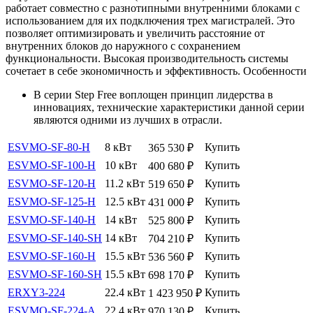
работает совместно с разнотипными внутренними блоками с
использованием для их подключения трех магистралей. Это
позволяет оптимизировать и увеличить расстояние от
внутренних блоков до наружного с сохранением
функциональности. Высокая производительность системы
сочетает в себе экономичность и эффективность. Особенности
В серии Step Free воплощен принцип лидерства в
инновациях, технические характеристики данной серии
являются одними из лучших в отрасли.
ESVMO-SF-80-H
8 кВт
Купить
365 530
₽
ESVMO-SF-100-H
10 кВт
Купить
400 680
₽
ESVMO-SF-120-H
11.2 кВт
Купить
519 650
₽
ESVMO-SF-125-H
12.5 кВт
Купить
431 000
₽
ESVMO-SF-140-H
14 кВт
Купить
525 800
₽
ESVMO-SF-140-SH
14 кВт
Купить
704 210
₽
ESVMO-SF-160-H
15.5 кВт
Купить
536 560
₽
ESVMO-SF-160-SH
15.5 кВт
Купить
698 170
₽
ERXY3-224
22.4 кВт
Купить
1 423 950
₽
ESVMO-SF-224-A
22.4 кВт
Купить
970 130
₽