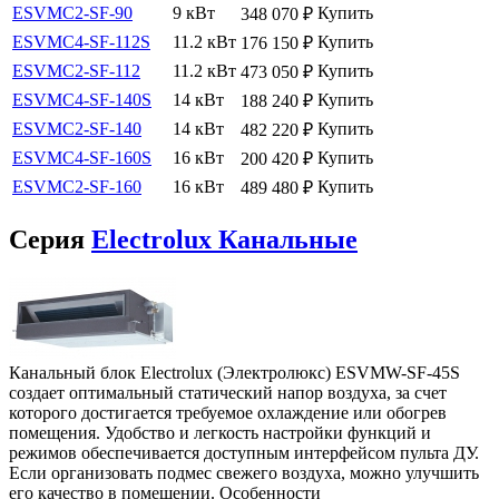
ESVMC2-SF-90
9 кВт
Купить
348 070
₽
ESVMC4-SF-112S
11.2 кВт
Купить
176 150
₽
ESVMC2-SF-112
11.2 кВт
Купить
473 050
₽
ESVMC4-SF-140S
14 кВт
Купить
188 240
₽
ESVMC2-SF-140
14 кВт
Купить
482 220
₽
ESVMC4-SF-160S
16 кВт
Купить
200 420
₽
ESVMC2-SF-160
16 кВт
Купить
489 480
₽
Серия
Electrolux Канальные
Канальный блок Electrolux (Электролюкс) ESVMW-SF-45S
создает оптимальный статический напор воздуха, за счет
которого достигается требуемое охлаждение или обогрев
помещения. Удобство и легкость настройки функций и
режимов обеспечивается доступным интерфейсом пульта ДУ.
Если организовать подмес свежего воздуха, можно улучшить
его качество в помещении. Особенности