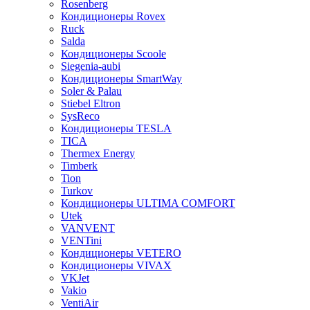
Rosenberg
Кондиционеры Rovex
Ruck
Salda
Кондиционеры Scoole
Siegenia-aubi
Кондиционеры SmartWay
Soler & Palau
Stiebel Eltron
SysReco
Кондиционеры TESLA
TICA
Thermex Energy
Timberk
Tion
Turkov
Кондиционеры ULTIMA COMFORT
Utek
VANVENT
VENTini
Кондиционеры VETERO
Кондиционеры VIVAX
VKJet
Vakio
VentiAir