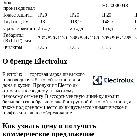
Код
НС-0006048
производителя
Класс защиты
IP20
IP20
IP20
I
Глубина, см
113
118,9
148,5
1
Срок гараниии
2 года
2 года
1 год
2
Габариты
230х820х1130
388х884х1189
395х995х1485
3
(ВхШхГ), мм
Фильтры
EU5
EU5
EU5
О бренде Electrolux
Electrolux — торговая марка шведского
производителя бытовой техники для
дома и кухни. Продукция Electrolux
относится к среднему и высокому
ценовому сегменту. В ассортиментную линейку входит
большое разнообразие мелкой и крупной бытовой техники, а
также под брендом Electrolux выпускается климатическое и
профессиональное оборудование.
Как узнать цену и получить
коммерческое предложение