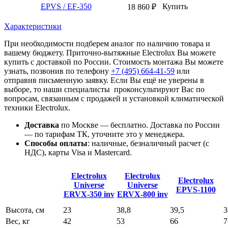
EPVS / EF-350
Купить
18 860
₽
Характеристики
При необходимости подберем аналог по наличию товара и
вашему бюджету. Приточно-вытяжные Electrolux Вы можете
купить с доставкой по России. Стоимость монтажа Вы можете
узнать, позвонив по телефону
+7 (495)
664-41-59
или
отправив письменную заявку. Если Вы ещё не уверены в
выборе, то наши специалисты проконсультируют Вас по
вопросам, связанным с продажей и установкой климатической
техники Electrolux.
Доставка
по Москве — бесплатно.
Доставка по России
— по тарифам ТК, уточните это у менеджера.
Способы оплаты
:
наличные, безналичный расчет (с
НДС), карты Visa и Mastercard.
Electrolux
Electrolux
Electrolux
Universe
Universe
EPVS-1100
ERVX-350 inv
ERVX-800 inv
Высота, см
23
38,8
39,5
3
Вес, кг
42
53
66
7