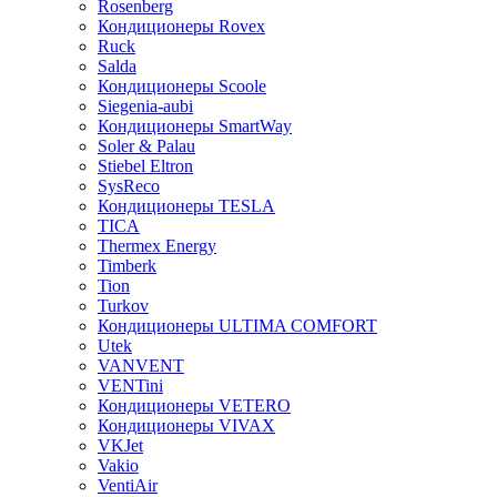
Rosenberg
Кондиционеры Rovex
Ruck
Salda
Кондиционеры Scoole
Siegenia-aubi
Кондиционеры SmartWay
Soler & Palau
Stiebel Eltron
SysReco
Кондиционеры TESLA
TICA
Thermex Energy
Timberk
Tion
Turkov
Кондиционеры ULTIMA COMFORT
Utek
VANVENT
VENTini
Кондиционеры VETERO
Кондиционеры VIVAX
VKJet
Vakio
VentiAir