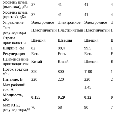
Уровень шума
37
41
41
4
(вытяжка), дБа
Уровень шума
37
41
41
4
(приток), дБа
Управление
Электронное
Электронное
Электронное
Э
Тип
Пластинчатый
Пластинчатый
Пластинчатый
П
рекуператора
Страна
Швеция
Швеция
Швеция
производства
Ширина, см
82
88,4
99,5
1
Рекуперация
Есть
Есть
Есть
Е
Наименование
Китай
Китай
Швеция
К
производителя
Поток воздуха
350
800
1100
1
м³ ч
Питание, В
220
220
220
2
Max рабочий
1,45
ток, А
Мощность,
0,155
0,29
0,32
0
кВт
Max КПД
76
68
90
7
рекуператора,%