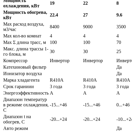
Мощность
19
22
8
охлаждения, кВт
Мощность обогрева,
22.4
27
9.6
кВт
Max расход воздуха,
8400
9000
3500
м3/час
Max кол-во комнат
4
4
4
Max Σ длина трасс, м
100
100
70
Макс. длина трассы 1-
30
30
25
го блока, м
Компрессор
Инвертор
Инвертор
Инверт
Катехиновый фильтр
Да
Ионизатор воздуха
Да
Марка хладагента
R410A
R410A
R410A
Срок гараниии
3 года
3 года
3 года
Энергоэффективность
A
A
A
Диапазон температур
в режиме охлаждения,
-15...+46
-15...+46
0...+46
С
Диапазон t на
-20...+24
-20...+24
-10...+2
обогрев, С
Авто режим
Да