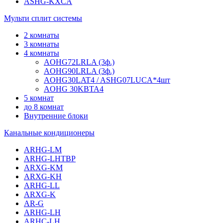
ASHG-KXCA
Мульти сплит системы
2 комнаты
3 комнаты
4 комнаты
AOHG72LRLA (3ф.)
AOHG90LRLA (3ф.)
AOHG30LAT4 / ASHG07LUCA*4шт
AOHG 30KBTA4
5 комнат
до 8 комнат
Внутренние блоки
Канальные кондиционеры
ARHG-LM
ARHG-LHTBP
ARXG-KM
ARXG-KH
ARHG-LL
ARXG-K
AR-G
ARHG-LH
ARHC-LH