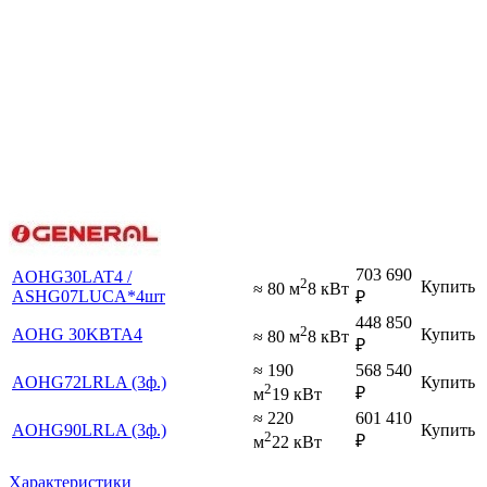
703 690
AOHG30LAT4 /
2
Купить
≈ 80 м
8 кВт
ASHG07LUCA*4шт
₽
448 850
2
AOHG 30KBTA4
Купить
≈ 80 м
8 кВт
₽
≈ 190
568 540
AOHG72LRLA (3ф.)
Купить
2
₽
м
19 кВт
≈ 220
601 410
AOHG90LRLA (3ф.)
Купить
2
₽
м
22 кВт
Характеристики