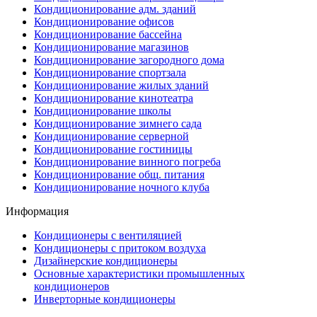
Кондиционирование адм. зданий
Кондиционирование офисов
Кондиционирование бассейна
Кондиционирование магазинов
Кондиционирование загородного дома
Кондиционирование спортзала
Кондиционирование жилых зданий
Кондиционирование кинотеатра
Кондиционирование школы
Кондиционирование зимнего сада
Кондиционирование серверной
Кондиционирование гостиницы
Кондиционирование винного погреба
Кондиционирование общ. питания
Кондиционирование ночного клуба
Информация
Кондиционеры с вентиляцией
Кондиционеры с притоком воздуха
Дизайнерские кондиционеры
Основные характеристики промышленных
кондиционеров
Инверторные кондиционеры