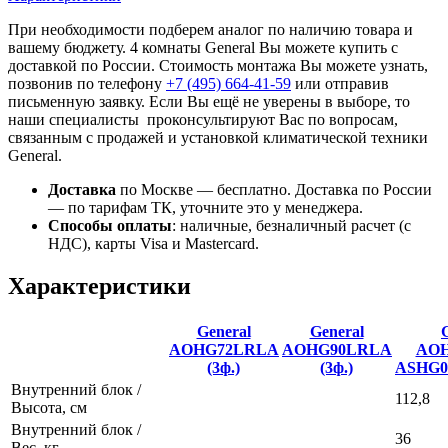
При необходимости подберем аналог по наличию товара и
вашему бюджету. 4 комнаты General Вы можете купить с
доставкой по России. Стоимость монтажа Вы можете узнать,
позвонив по телефону
+7 (495)
664-41-59
или отправив
письменную заявку. Если Вы ещё не уверены в выборе, то
наши специалисты проконсультируют Вас по вопросам,
связанным с продажей и установкой климатической техники
General.
Доставка
по Москве — бесплатно.
Доставка по России
— по тарифам ТК, уточните это у менеджера.
Способы оплаты
:
наличные, безналичный расчет (с
НДС), карты Visa и Mastercard.
Характеристики
General
General
AOHG72LRLA
AOHG90LRLA
AOH
(3ф.)
(3ф.)
ASHG0
Внутренний блок /
112,8
Высота, см
Внутренний блок /
36
Вес, кг