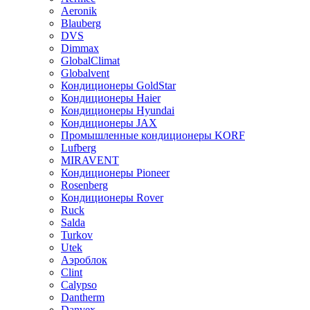
Aeronik
Blauberg
DVS
Dimmax
GlobalClimat
Globalvent
Кондиционеры GoldStar
Кондиционеры Haier
Кондиционеры Hyundai
Кондиционеры JAX
Промышленные кондиционеры KORF
Lufberg
MIRAVENT
Кондиционеры Pioneer
Rosenberg
Кондиционеры Rover
Ruck
Salda
Turkov
Utek
Аэроблок
Clint
Calypso
Dantherm
Danvex