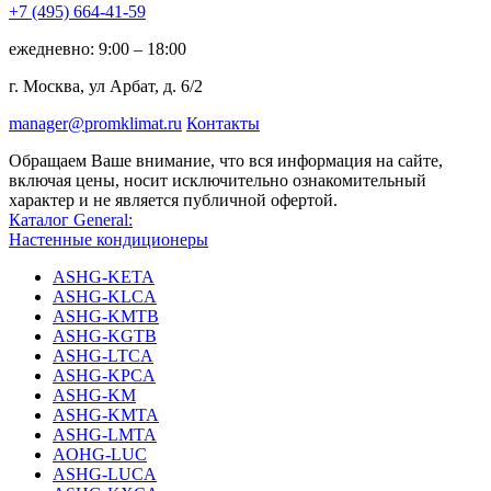
+7 (495)
664-41-59
ежедневно: 9:00 – 18:00
г. Москва, ул Арбат, д. 6/2
manager@promklimat.ru
Контакты
Обращаем Ваше внимание, что вся информация на сайте,
включая цены, носит исключительно ознакомительный
характер и не является публичной офертой.
Каталог General:
Настенные кондиционеры
ASHG-KETA
ASHG-KLCA
ASHG-KMTB
ASHG-KGTB
ASHG-LTCA
ASHG-KPCA
ASHG-KM
ASHG-KMTA
ASHG-LMTA
AOHG-LUC
ASHG-LUCA