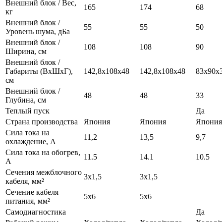
Внешний блок / Вес,
165
174
68
кг
Внешний блок /
55
55
50
Уровень шума, дБа
Внешний блок /
108
108
90
Ширина, см
Внешний блок /
Габариты (ВхШхГ),
142,8х108х48
142,8х108х48
83x90х
см
Внешний блок /
48
48
33
Глубина, см
Теплый пуск
Да
Страна производства
Япония
Япония
Япония
Сила тока на
11,2
13,5
9,7
охлаждение, А
Сила тока на обогрев,
11.5
14.1
10.5
А
Сечения межблочного
3х1,5
3х1,5
кабеля, мм²
Сечение кабеля
5х6
5х6
питания, мм²
Самодиагностика
Да