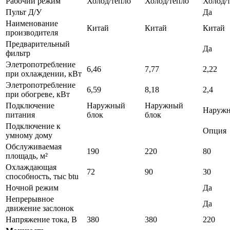
Рабочий режим
Холод/тепло
Холод/тепло
Холод/
Пульт Д/У
Да
Наименование
Китай
Китай
Китай
производителя
Предварительный
Да
фильтр
Элетропотребление
6,46
7,77
2,22
при охлаждении, кВт
Элетропотребление
6,59
8,18
2,4
при обогреве, кВт
Подключение
Наружный
Наружный
Наружн
питания
блок
блок
Подключение к
Опция
умному дому
Обслуживаемая
190
220
80
площадь, м²
Охлаждающая
72
90
30
способность, тыс btu
Ночной режим
Да
Непрерывное
Да
движение заслонок
Напряжение тока, В
380
380
220