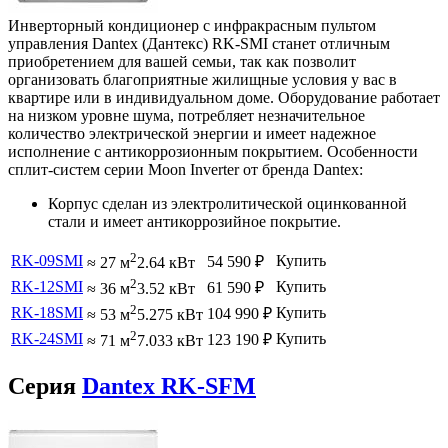
Инверторный кондиционер с инфракрасным пультом
управления Dantex (Дантекс) RK-SMI станет отличным
приобретением для вашей семьи, так как позволит
организовать благоприятные жилищные условия у вас в
квартире или в индивидуальном доме. Оборудование работает
на низком уровне шума, потребляет незначительное
количество электрической энергии и имеет надежное
исполнение с антикоррозионным покрытием. Особенности
сплит-систем серии Moon Inverter от бренда Dantex:
Корпус сделан из электролитической оцинкованной
стали и имеет антикоррозийное покрытие.
2
RK-09SMI
Купить
54 590
₽
≈ 27 м
2.64 кВт
2
RK-12SMI
Купить
61 590
₽
≈ 36 м
3.52 кВт
2
RK-18SMI
Купить
104 990
₽
≈ 53 м
5.275 кВт
2
RK-24SMI
Купить
123 190
₽
≈ 71 м
7.033 кВт
Серия
Dantex RK-SFM