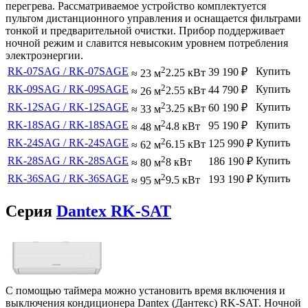
перегрева. Рассматриваемое устройство комплектуется
пультом дистанционного управления и оснащается фильтрами
тонкой и предварительной очистки. Прибор поддерживает
ночной режим и славится невысоким уровнем потребления
электроэнергии.
2
RK-07SAG / RK-07SAGE
Купить
39 190
₽
≈ 23 м
2.25 кВт
2
RK-09SAG / RK-09SAGE
Купить
44 790
₽
≈ 26 м
2.55 кВт
2
RK-12SAG / RK-12SAGE
Купить
60 190
₽
≈ 33 м
3.25 кВт
2
RK-18SAG / RK-18SAGE
Купить
95 190
₽
≈ 48 м
4.8 кВт
2
RK-24SAG / RK-24SAGE
Купить
125 990
₽
≈ 62 м
6.15 кВт
2
RK-28SAG / RK-28SAGE
Купить
186 190
₽
≈ 80 м
8 кВт
2
RK-36SAG / RK-36SAGE
Купить
193 190
₽
≈ 95 м
9.5 кВт
Серия
Dantex RK-SAT
С помощью таймера можно установить время включения и
выключения кондиционера Dantex (Дантекс) RK-SAT. Ночной