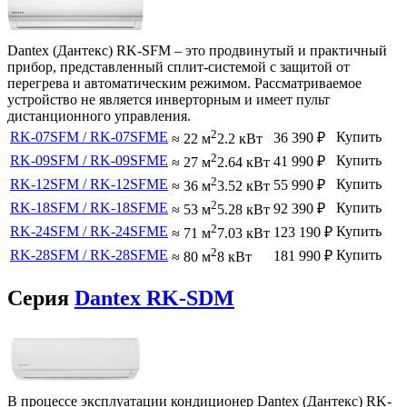
Dantex (Дантекс) RK-SFM – это продвинутый и практичный
прибор, представленный сплит-системой с защитой от
перегрева и автоматическим режимом. Рассматриваемое
устройство не является инверторным и имеет пульт
дистанционного управления.
2
RK-07SFM / RK-07SFME
Купить
36 390
₽
≈ 22 м
2.2 кВт
2
RK-09SFM / RK-09SFME
Купить
41 990
₽
≈ 27 м
2.64 кВт
2
RK-12SFM / RK-12SFME
Купить
55 990
₽
≈ 36 м
3.52 кВт
2
RK-18SFM / RK-18SFME
Купить
92 390
₽
≈ 53 м
5.28 кВт
2
RK-24SFM / RK-24SFME
Купить
123 190
₽
≈ 71 м
7.03 кВт
2
RK-28SFM / RK-28SFME
Купить
181 990
₽
≈ 80 м
8 кВт
Серия
Dantex RK-SDM
В процессе эксплуатации кондиционер Dantex (Дантекс) RK-