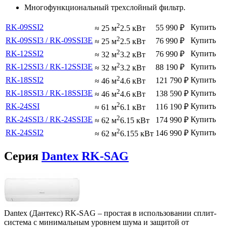
Многофункциональный трехслойный фильтр.
2
RK-09SSI2
Купить
55 990
₽
≈ 25 м
2.5 кВт
2
RK-09SSI3 / RK-09SSI3E
Купить
76 990
₽
≈ 25 м
2.5 кВт
2
RK-12SSI2
Купить
76 990
₽
≈ 32 м
3.2 кВт
2
RK-12SSI3 / RK-12SSI3E
Купить
88 190
₽
≈ 32 м
3.2 кВт
2
RK-18SSI2
Купить
121 790
₽
≈ 46 м
4.6 кВт
2
RK-18SSI3 / RK-18SSI3E
Купить
138 590
₽
≈ 46 м
4.6 кВт
2
RK-24SSI
Купить
116 190
₽
≈ 61 м
6.1 кВт
2
RK-24SSI3 / RK-24SSI3E
Купить
174 990
₽
≈ 62 м
6.15 кВт
2
RK-24SSI2
Купить
146 990
₽
≈ 62 м
6.155 кВт
Серия
Dantex RK-SAG
Dantex (Дантекс) RK-SAG – простая в использовании сплит-
система с минимальным уровнем шума и защитой от