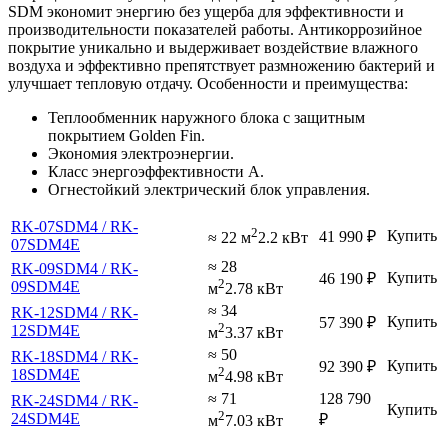
SDM экономит энергию без ущерба для эффективности и
производительности показателей работы. Антикоррозийное
покрытие уникально и выдерживает воздействие влажного
воздуха и эффективно препятствует размножению бактерий и
улучшает тепловую отдачу. Особенности и преимущества:
Теплообменник наружного блока с защитным
покрытием Golden Fin.
Экономия электроэнергии.
Класс энергоэффективности А.
Огнестойкий электрический блок управления.
RK-07SDM4 / RK-
2
Купить
41 990
₽
≈ 22 м
2.2 кВт
07SDM4E
≈ 28
RK-09SDM4 / RK-
Купить
46 190
₽
2
09SDM4E
м
2.78 кВт
≈ 34
RK-12SDM4 / RK-
Купить
57 390
₽
2
12SDM4E
м
3.37 кВт
≈ 50
RK-18SDM4 / RK-
Купить
92 390
₽
2
18SDM4E
м
4.98 кВт
≈ 71
128 790
RK-24SDM4 / RK-
Купить
2
24SDM4E
₽
м
7.03 кВт