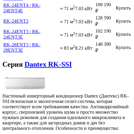
109 190
RK-24ENT4 / RK-
2
Купить
≈ 71 м
7.03 кВт
24ENT4E
₽
128 590
2
RK-24ENT2
Купить
≈ 71 м
7.03 кВт
₽
102 190
RK-24ENT3 / RK-
2
Купить
≈ 71 м
7.03 кВт
24ENT3E
₽
148 390
RK-28ENT3 / RK-
2
Купить
≈ 83 м
8.21 кВт
28ENT3E
₽
Серия
Dantex RK-SSI
Настенный инверторный кондиционер Dantex (Дантекс) RK-
SSI безопасная и экологичная сплит-система, которая
соответствует всем требованиям качества. Антикоррозийный
корпус, сверхнизкий уровень шума и просто множество
нужных режимов для создания идеального микроклимата в
квартире, а также для загородных домов и дач без
центрального отопления. Особенности и преимущества: