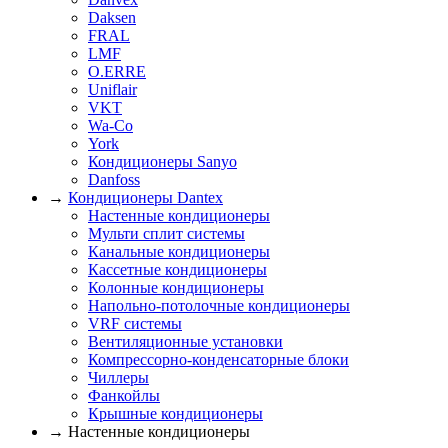
Daksen
FRAL
LMF
O.ERRE
Uniflair
VKT
Wa-Co
York
Кондиционеры Sanyo
Danfoss
→
Кондиционеры Dantex
Настенные кондиционеры
Мульти сплит системы
Канальные кондиционеры
Кассетные кондиционеры
Колонные кондиционеры
Напольно-потолочные кондиционеры
VRF системы
Вентиляционные установки
Компрессорно-конденсаторные блоки
Чиллеры
Фанкойлы
Крышные кондиционеры
→ Настенные кондиционеры