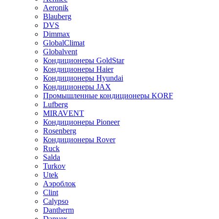
Aeronik
Blauberg
DVS
Dimmax
GlobalClimat
Globalvent
Кондиционеры GoldStar
Кондиционеры Haier
Кондиционеры Hyundai
Кондиционеры JAX
Промышленные кондиционеры KORF
Lufberg
MIRAVENT
Кондиционеры Pioneer
Rosenberg
Кондиционеры Rover
Ruck
Salda
Turkov
Utek
Аэроблок
Clint
Calypso
Dantherm
Danvex