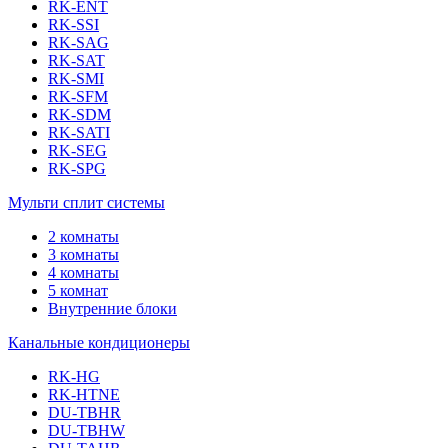
RK-ENT
RK-SSI
RK-SAG
RK-SAT
RK-SMI
RK-SFM
RK-SDM
RK-SATI
RK-SEG
RK-SPG
Мульти сплит системы
2 комнаты
3 комнаты
4 комнаты
5 комнат
Внутренние блоки
Канальные кондиционеры
RK-HG
RK-HTNE
DU-TBHR
DU-TBHW