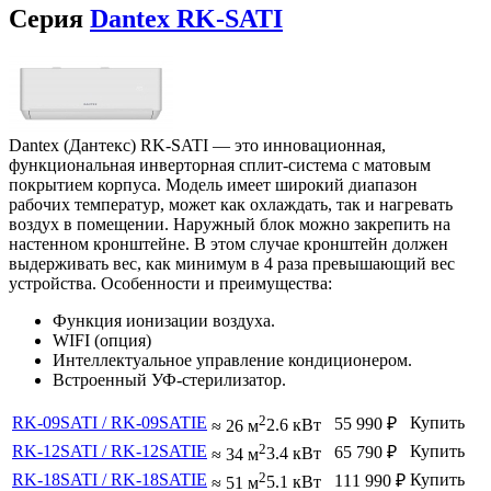
Серия
Dantex RK-SATI
Dantex (Дантекс) RK-SATI — это инновационная,
функциональная инверторная сплит-система с матовым
покрытием корпуса. Модель имеет широкий диапазон
рабочих температур, может как охлаждать, так и нагревать
воздух в помещении. Наружный блок можно закрепить на
настенном кронштейне. В этом случае кронштейн должен
выдерживать вес, как минимум в 4 раза превышающий вес
устройства. Особенности и преимущества:
Функция ионизации воздуха.
WIFI (опция)
Интеллектуальное управление кондиционером.
Встроенный УФ-стерилизатор.
2
RK-09SATI / RK-09SATIE
Купить
55 990
₽
≈ 26 м
2.6 кВт
2
RK-12SATI / RK-12SATIE
Купить
65 790
₽
≈ 34 м
3.4 кВт
2
RK-18SATI / RK-18SATIE
Купить
111 990
₽
≈ 51 м
5.1 кВт