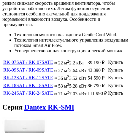
режим снижает скорость вращения вентилятора, чтобы
устройство работало тихо. Летом функция осушения
становится особенно актуальной для поддержания
нормальной влажности воздуха. Особенности и
преимущества:
Технология мягкого охлаждения Gentle Cool Wind.
Технология интеллектуального управления воздушным
потоком Smart Air Flow.
Усовершенствованная конструкция и легкий монтаж.
2
RK-07SAT / RK-07SATE
Купить
39 190
₽
≈ 22 м
2.2 кВт
2
RK-09SAT / RK-09SATE
Купить
43 390
₽
≈ 27 м
2.64 кВт
2
RK-12SAT / RK-12SATE
Купить
54 590
₽
≈ 36 м
3.52 кВт
2
RK-18SAT / RK-18SATE
Купить
86 790
₽
≈ 53 м
5.28 кВт
2
RK-24SAT / RK-24SATE
Купить
111 990
₽
≈ 71 м
7.03 кВт
Серия
Dantex RK-SMI