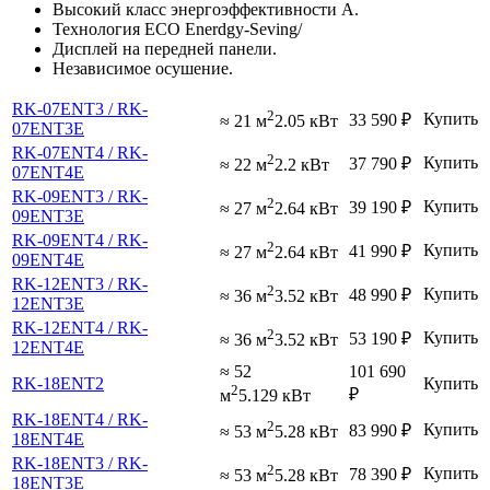
Высокий класс энергоэффективности А.
Технология ECO Enerdgy-Seving/
Дисплей на передней панели.
Независимое осушение.
RK-07ENT3 / RK-
2
Купить
33 590
₽
≈ 21 м
2.05 кВт
07ENT3E
RK-07ENT4 / RK-
2
Купить
37 790
₽
≈ 22 м
2.2 кВт
07ENT4E
RK-09ENT3 / RK-
2
Купить
39 190
₽
≈ 27 м
2.64 кВт
09ENT3E
RK-09ENT4 / RK-
2
Купить
41 990
₽
≈ 27 м
2.64 кВт
09ENT4E
RK-12ENT3 / RK-
2
Купить
48 990
₽
≈ 36 м
3.52 кВт
12ENT3E
RK-12ENT4 / RK-
2
Купить
53 190
₽
≈ 36 м
3.52 кВт
12ENT4E
≈ 52
101 690
RK-18ENT2
Купить
2
₽
м
5.129 кВт
RK-18ENT4 / RK-
2
Купить
83 990
₽
≈ 53 м
5.28 кВт
18ENT4E
RK-18ENT3 / RK-
2
Купить
78 390
₽
≈ 53 м
5.28 кВт
18ENT3E