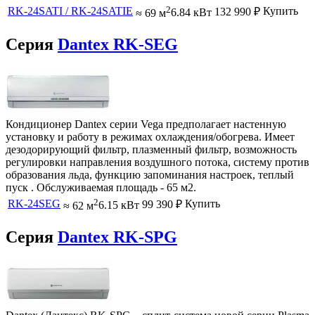
2
RK-24SATI / RK-24SATIE
Купить
132 990
₽
≈ 69 м
6.84 кВт
Серия
Dantex RK-SEG
Кондиционер Dantex серии Vega предполагает настенную
установку и работу в режимах охлаждения/обогрева. Имеет
дезодорирующий фильтр, плазменный фильтр, возможность
регулировки направления воздушного потока, систему против
образования льда, функцию запоминания настроек, теплый
пуск . Обслуживаемая площадь - 65 м2.
2
RK-24SEG
Купить
99 390
₽
≈ 62 м
6.15 кВт
Серия
Dantex RK-SPG