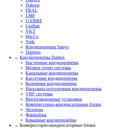
Daksen
FRAL
LMF
O.ERRE
Uniflair
VKT
Wa-Co
York
Кондиционеры Sanyo
Danfoss
→
Кондиционеры Dantex
Настенные кондиционеры
Мульти сплит системы
Канальные кондиционеры
Кассетные кондиционеры
Колонные кондиционеры
Напольно-потолочные кондиционеры
VRF системы
Вентиляционные установки
Компрессорно-конденсаторные блоки
Чиллеры
Фанкойлы
Крышные кондиционеры
→ Компрессорно-конденсаторные блоки