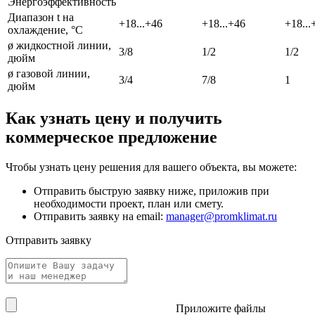
Энергоэффективность
Диапазон t на
+18...+46
+18...+46
+18...
охлаждение, °С
ø жидкостной линии,
3/8
1/2
1/2
дюйм
ø газовой линии,
3/4
7/8
1
дюйм
Как узнать цену и получить
коммерческое предложение
Чтобы узнать цену решения для вашего объекта, вы можете:
Отправить быструю заявку ниже, приложив при
необходимости проект, план или смету.
Отправить заявку на email:
manager@promklimat.ru
Отправить заявку
Приложите файлы