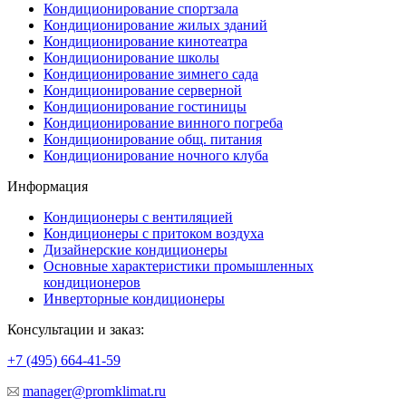
Кондиционирование спортзала
Кондиционирование жилых зданий
Кондиционирование кинотеатра
Кондиционирование школы
Кондиционирование зимнего сада
Кондиционирование серверной
Кондиционирование гостиницы
Кондиционирование винного погреба
Кондиционирование общ. питания
Кондиционирование ночного клуба
Информация
Кондиционеры с вентиляцией
Кондиционеры с притоком воздуха
Дизайнерские кондиционеры
Основные характеристики промышленных
кондиционеров
Инверторные кондиционеры
Консультации и заказ:
+7 (495)
664-41-59
manager@promklimat.ru