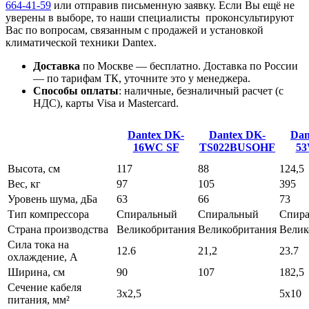
664-41-59
или отправив письменную заявку. Если Вы ещё не
уверены в выборе, то наши специалисты проконсультируют
Вас по вопросам, связанным с продажей и установкой
климатической техники Dantex.
Доставка
по Москве — бесплатно.
Доставка по России
— по тарифам ТК, уточните это у менеджера.
Способы оплаты
:
наличные, безналичный расчет (с
НДС), карты Visa и Mastercard.
Dantex DK-
Dantex DK-
Dan
16WC
SF
TS022BUSOHF
5
Высота, см
117
88
124,5
Вес, кг
97
105
395
Уровень шума, дБа
63
66
73
Тип компрессора
Спиральный
Спиральный
Спир
Страна производства
Великобритания
Великобритания
Велик
Сила тока на
12.6
21,2
23.7
охлаждение, А
Ширина, см
90
107
182,5
Сечение кабеля
3x2,5
5x10
питания, мм²