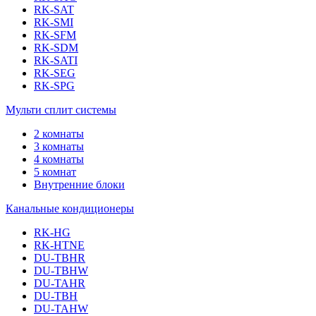
RK-SAT
RK-SMI
RK-SFM
RK-SDM
RK-SATI
RK-SEG
RK-SPG
Мульти сплит системы
2 комнаты
3 комнаты
4 комнаты
5 комнат
Внутренние блоки
Канальные кондиционеры
RK-HG
RK-HTNE
DU-TBHR
DU-TBHW
DU-TAHR
DU-TBH
DU-TAHW