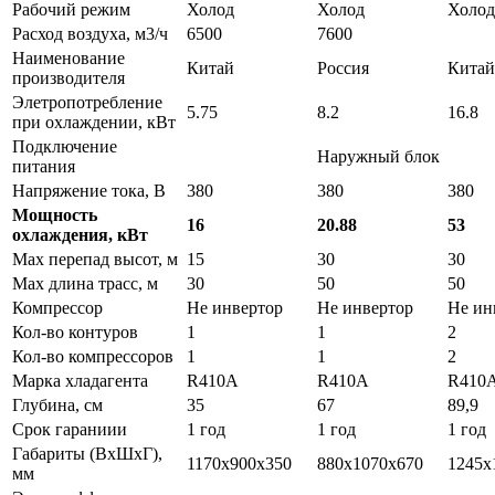
Рабочий режим
Холод
Холод
Холод
Расход воздуха, м3/ч
6500
7600
Наименование
Китай
Россия
Китай
производителя
Элетропотребление
5.75
8.2
16.8
при охлаждении, кВт
Подключение
Наружный блок
питания
Напряжение тока, В
380
380
380
Мощность
16
20.88
53
охлаждения, кВт
Max перепад высот, м
15
30
30
Max длина трасс, м
30
50
50
Компрессор
Не инвертор
Не инвертор
Не ин
Кол-во контуров
1
1
2
Кол-во компрессоров
1
1
2
Марка хладагента
R410A
R410A
R410
Глубина, см
35
67
89,9
Срок гараниии
1 год
1 год
1 год
Габариты (ВхШхГ),
1170х900х350
880х1070х670
1245х
мм