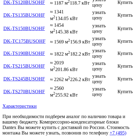
2
DK-TS120BUSOHF
Купить
≈ 1187 м
118.7 кВт
цену
≈ 1341
узнать
DK-TS135BUSOHF
Купить
2
цену
м
134.05 кВт
≈ 1454
узнать
DK-TS150BUSOHF
Купить
2
цену
м
145.38 кВт
узнать
2
DK-TС175BUSOHF
Купить
≈ 1569 м
156.9 кВт
цену
узнать
2
DK-TS190BUSOHF
Купить
≈ 1822 м
182.2 кВт
цену
≈ 2019
узнать
DK-TS215BUSOHF
Купить
2
цену
м
201.86 кВт
узнать
2
DK-TS245BUSOHF
Купить
≈ 2262 м
226.2 кВт
цену
≈ 2560
узнать
DK-TS270BUSOHF
Купить
2
цену
м
255.92 кВт
Характеристики
При необходимости подберем аналог по наличию товара и
вашему бюджету. Компрессорно-конденсаторные блоки
Dantex Вы можете купить с доставкой по России. Стоимость
монтажа Вы можете узнать, позвонив по телефону
+7 (495)