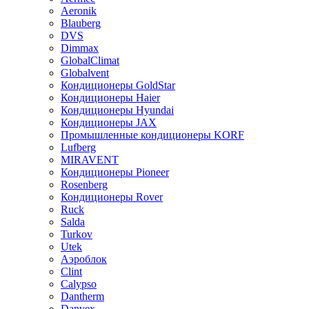
Aeronik
Blauberg
DVS
Dimmax
GlobalClimat
Globalvent
Кондиционеры GoldStar
Кондиционеры Haier
Кондиционеры Hyundai
Кондиционеры JAX
Промышленные кондиционеры KORF
Lufberg
MIRAVENT
Кондиционеры Pioneer
Rosenberg
Кондиционеры Rover
Ruck
Salda
Turkov
Utek
Аэроблок
Clint
Calypso
Dantherm
Danvex