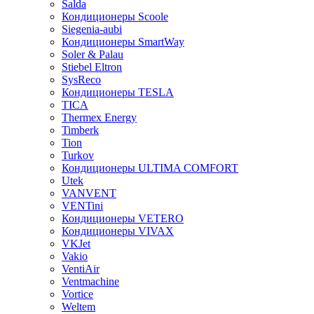
Salda
Кондиционеры Scoole
Siegenia-aubi
Кондиционеры SmartWay
Soler & Palau
Stiebel Eltron
SysReco
Кондиционеры TESLA
TICA
Thermex Energy
Timberk
Tion
Turkov
Кондиционеры ULTIMA COMFORT
Utek
VANVENT
VENTini
Кондиционеры VETERO
Кондиционеры VIVAX
VKJet
Vakio
VentiAir
Ventmachine
Vortice
Weltem