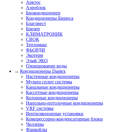
Арктос
Аэроблок
Биокондиционер
Кондиционеры Бирюса
Благовест
Бризер
КЛИМАТРОНИК
СВОК
Тепломаш
ФЬОРДИ
Экотерм
Эльф ЭКО
Озонирование воды
→
Кондиционеры Dantex
Настенные кондиционеры
Мульти сплит системы
Канальные кондиционеры
Кассетные кондиционеры
Колонные кондиционеры
Напольно-потолочные кондиционеры
VRF системы
Вентиляционные установки
Компрессорно-конденсаторные блоки
Чиллеры
Фанкойлы