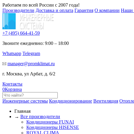
Работаем по всей России с 2007 года!
Производители
Доставка и оплата
Гарантия
О компании
Наши 
+7 (495)
664-41-59
Звоните ежедневно: 9:00 – 18:00
Whatsapp
Telegram
manager@promklimat.ru
г. Москва, ул Арбат, д. 6/2
Контакты
0
Корзина
Инженерные системы
Кондиционирование
Вентиляция
Отопл
Главная
→
Все производители
Кондиционеры FUNAI
Кондиционеры HISENSE
ROYAL CLIMA