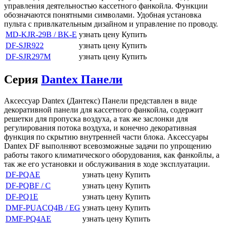
управления деятельностью кассетного фанкойла. Функции
обозначаются понятными символами. Удобная установка
пульта с привлкательным дизайном и управление по проводу.
MD-KJR-29B / BK-E
узнать цену
Купить
DF-SJR922
узнать цену
Купить
DF-SJR297M
узнать цену
Купить
Серия
Dantex Панели
Аксессуар Dantex (Дантекс) Панели представлен в виде
декоративной панели для кассетного фанкойла, содержит
решетки для пропуска воздуха, а так же заслонки для
регулирования потока воздуха, и конечно декоративная
функция по скрытию внутренней части блока. Аксессуары
Dantex DF выполняют всевозможные задачи по упрощению
работы такого климатического оборудования, как фанкойлы, а
так же его установки и обслуживания в ходе эксплуатации.
DF-PQAE
узнать цену
Купить
DF-PQBF / C
узнать цену
Купить
DF-PQ1E
узнать цену
Купить
DMF-PUACQ4B / EG
узнать цену
Купить
DMF-PQ4AE
узнать цену
Купить