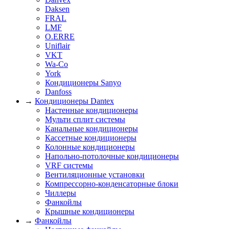
Daksen
FRAL
LMF
O.ERRE
Uniflair
VKT
Wa-Co
York
Кондиционеры Sanyo
Danfoss
→
Кондиционеры Dantex
Настенные кондиционеры
Мульти сплит системы
Канальные кондиционеры
Кассетные кондиционеры
Колонные кондиционеры
Напольно-потолочные кондиционеры
VRF системы
Вентиляционные установки
Компрессорно-конденсаторные блоки
Чиллеры
Фанкойлы
Крышные кондиционеры
→
Фанкойлы