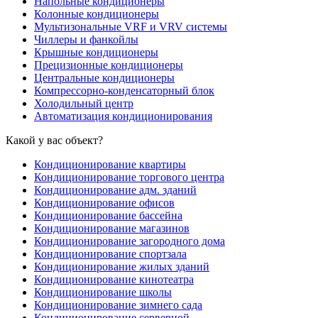
Напольные кондиционеры
Колонные кондиционеры
Мультизональные VRF и VRV системы
Чиллеры и фанкойлы
Крышные кондиционеры
Прецизионные кондиционеры
Центральные кондиционеры
Компрессорно-конденсаторный блок
Холодильный центр
Автоматизация кондиционирования
Какой у вас объект?
Кондиционирование квартиры
Кондиционирование торгового центра
Кондиционирование адм. зданий
Кондиционирование офисов
Кондиционирование бассейна
Кондиционирование магазинов
Кондиционирование загородного дома
Кондиционирование спортзала
Кондиционирование жилых зданий
Кондиционирование кинотеатра
Кондиционирование школы
Кондиционирование зимнего сада
Кондиционирование серверной