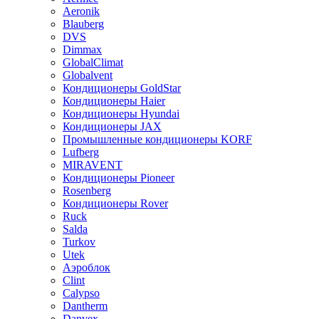
Aeronik
Blauberg
DVS
Dimmax
GlobalClimat
Globalvent
Кондиционеры GoldStar
Кондиционеры Haier
Кондиционеры Hyundai
Кондиционеры JAX
Промышленные кондиционеры KORF
Lufberg
MIRAVENT
Кондиционеры Pioneer
Rosenberg
Кондиционеры Rover
Ruck
Salda
Turkov
Utek
Аэроблок
Clint
Calypso
Dantherm
Danvex