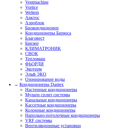
Ventmachine
Vortice
Weltem
Арктос
Аэроблок
Биокондиционер
Кондиционеры Бирюса
Благовест
Бризер
КЛИМАТРОНИК
СВОК
Тепломаш
ФЬОРДИ
Экотерм
Эльф ЭКО
Озонирование воды
→
Кондиционеры Dantex
Настенные кондиционеры
Мульти сплит системы
Канальные кондиционеры
Кассетные кондиционеры
Колонные кондиционеры
Напольно-потолочные кондиционеры
VRF системы
Вентиляционные установки