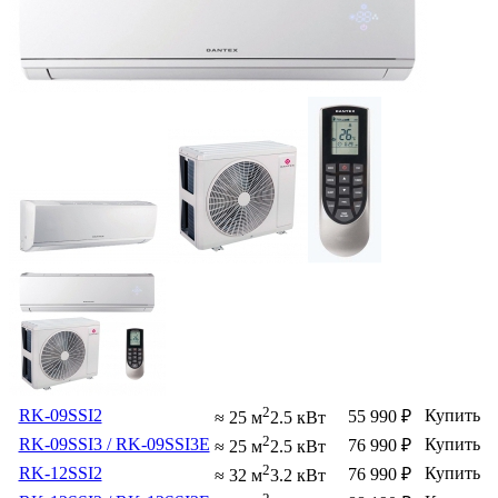
2
RK-09SSI2
Купить
55 990
₽
≈ 25 м
2.5 кВт
2
RK-09SSI3 / RK-09SSI3E
Купить
76 990
₽
≈ 25 м
2.5 кВт
2
RK-12SSI2
Купить
76 990
₽
≈ 32 м
3.2 кВт