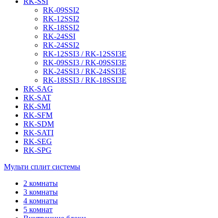
RK-SSI
RK-09SSI2
RK-12SSI2
RK-18SSI2
RK-24SSI
RK-24SSI2
RK-12SSI3 / RK-12SSI3E
RK-09SSI3 / RK-09SSI3E
RK-24SSI3 / RK-24SSI3E
RK-18SSI3 / RK-18SSI3E
RK-SAG
RK-SAT
RK-SMI
RK-SFM
RK-SDM
RK-SATI
RK-SEG
RK-SPG
Мульти сплит системы
2 комнаты
3 комнаты
4 комнаты
5 комнат