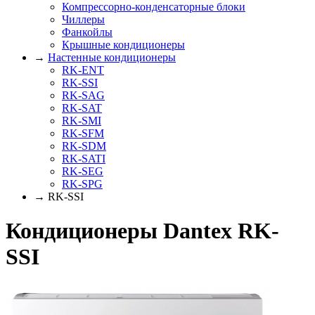
Компрессорно-конденсаторные блоки
Чиллеры
Фанкойлы
Крышные кондиционеры
→
Настенные кондиционеры
RK-ENT
RK-SSI
RK-SAG
RK-SAT
RK-SMI
RK-SFM
RK-SDM
RK-SATI
RK-SEG
RK-SPG
→ RK-SSI
Кондиционеры Dantex RK-
SSI