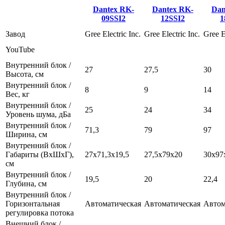
Dantex RK-
Dantex RK-
Dan
09SSI2
12SSI2
1
Завод
Gree Electric Inc.
Gree Electric Inc.
Gree E
YouTube
Внутренний блок /
27
27,5
30
Высота, см
Внутренний блок /
8
9
14
Вес, кг
Внутренний блок /
25
24
34
Уровень шума, дБа
Внутренний блок /
71,3
79
97
Ширина, см
Внутренний блок /
Габариты (ВхШхГ),
27х71,3х19,5
27,5х79х20
30х97
см
Внутренний блок /
19,5
20
22,4
Глубина, см
Внутренний блок /
Горизонтальная
Автоматическая
Автоматическая
Автом
регулировка потока
Внешний блок /