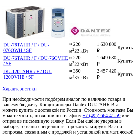
≈ 220
1 630 800
DU-76TAHR / F / DU-
Купить
2
076OWH / SF
₽
м
22 кВт
≈ 220
1 649 680
DU-76TAHR / F / DU-76OVHE
Купить
2
/ SF
₽
м
22 кВт
≈ 350
2 457 420
DU-120TAHR / F / DU-
Купить
2
120OVHE / SF
₽
м
35 кВт
Характеристики
При необходимости подберем аналог по наличию товара и
вашему бюджету. Кондиционеры Dantex DU-TAHR Вы
можете купить с доставкой по России. Стоимость монтажа Вы
можете узнать, позвонив по телефону
+7 (495)
664-41-59
или
отправив письменную заявку. Если Вы ещё не уверены в
выборе, то наши специалисты проконсультируют Вас по
вопросам, связанным с продажей и установкой климатической