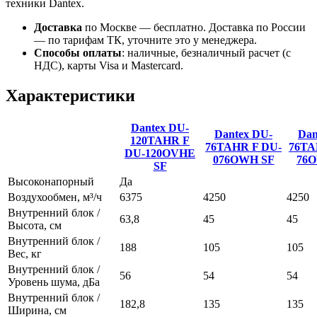
техники Dantex.
Доставка
по Москве — бесплатно.
Доставка по России
— по тарифам ТК, уточните это у менеджера.
Способы оплаты
:
наличные, безналичный расчет (с
НДС), карты Visa и Mastercard.
Характеристики
Dantex DU-
Dantex DU-
Dan
120TAHR
F
76TAHR
F
DU-
76T
DU-120OVHE
076OWH
SF
76
SF
Высоконапорный
Да
Воздухообмен, м³/ч
6375
4250
4250
Внутренний блок /
63,8
45
45
Высота, см
Внутренний блок /
188
105
105
Вес, кг
Внутренний блок /
56
54
54
Уровень шума, дБа
Внутренний блок /
182,8
135
135
Ширина, см