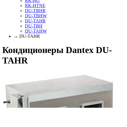
RK-HG
RK-HTNE
DU-TBHR
DU-TBHW
DU-TAHR
DU-TBH
DU-TAHW
→ DU-TAHR
Кондиционеры Dantex DU-
TAHR