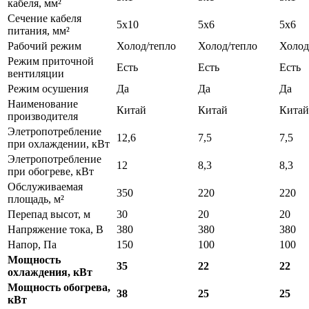
кабеля, мм²
Сечение кабеля
5x10
5x6
5x6
питания, мм²
Рабочий режим
Холод/тепло
Холод/тепло
Холод
Режим приточной
Есть
Есть
Есть
вентиляции
Режим осушения
Да
Да
Да
Наименование
Китай
Китай
Китай
производителя
Элетропотребление
12,6
7,5
7,5
при охлаждении, кВт
Элетропотребление
12
8,3
8,3
при обогреве, кВт
Обслуживаемая
350
220
220
площадь, м²
Перепад высот, м
30
20
20
Напряжение тока, В
380
380
380
Напор, Па
150
100
100
Мощность
35
22
22
охлаждения, кВт
Мощность обогрева,
38
25
25
кВт