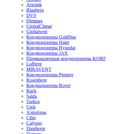
Aeronik
Blauberg
DVS
Dimmax
GlobalClimat
Globalvent
Кондиционеры GoldStar
Кондиционеры Haier
Кондиционеры Hyundai
Кондиционеры JAX
Промышленные кондиционеры KORF
Lufberg
MIRAVENT
Кондиционеры Pioneer
Rosenberg
Кондиционеры Rover
Ruck
Salda
Turkov
Utek
Аэроблок
Clint
Calypso
Dantherm
Danvex