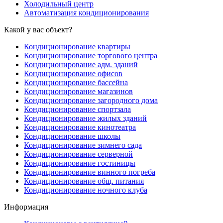
Холодильный центр
Автоматизация кондиционирования
Какой у вас объект?
Кондиционирование квартиры
Кондиционирование торгового центра
Кондиционирование адм. зданий
Кондиционирование офисов
Кондиционирование бассейна
Кондиционирование магазинов
Кондиционирование загородного дома
Кондиционирование спортзала
Кондиционирование жилых зданий
Кондиционирование кинотеатра
Кондиционирование школы
Кондиционирование зимнего сада
Кондиционирование серверной
Кондиционирование гостиницы
Кондиционирование винного погреба
Кондиционирование общ. питания
Кондиционирование ночного клуба
Информация