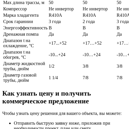
Max длина трассы, м
50
50
50
Компрессор
Не инвертор
Не инвертор
Не ин
Марка хладагента
R410A
R410A
R410
Срок гараниии
3 года
2 года
3 года
Энергоэффективность
B
B
B
Дренажная помпа
Да
Да
Да
Диапазон t на
+17...+52
+17…+52
+17…
охлаждение, °С
Диапазон t на
-10...+24
-10…+24
-10…
обогрев, °С
Диаметр жидкостной
1/2
3/8
3/8
трубы, дюйм
Диаметр газовой
1 1/4
7/8
7/8
трубы, дюйм
Как узнать цену и получить
коммерческое предложение
Чтобы узнать цену решения для вашего объекта, вы можете:
Отправить быструю заявку ниже, приложив при
необходимости проект, план или смету.