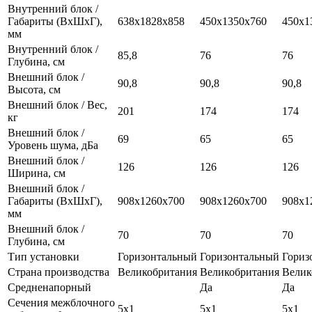
Внутренний блок /
Габариты (ВхШхГ),
638x1828x858
450х1350х760
450х1
мм
Внутренний блок /
85,8
76
76
Глубина, см
Внешний блок /
90,8
90,8
90,8
Высота, см
Внешний блок / Вес,
201
174
174
кг
Внешний блок /
69
65
65
Уровень шума, дБа
Внешний блок /
126
126
126
Ширина, см
Внешний блок /
Габариты (ВхШхГ),
908x1260x700
908x1260x700
908x1
мм
Внешний блок /
70
70
70
Глубина, см
Тип установки
Горизонтальный
Горизонтальный
Гориз
Страна производства
Великобритания
Великобритания
Велик
Средненапорный
Да
Да
Сечения межблочного
5x1
5x1
5x1