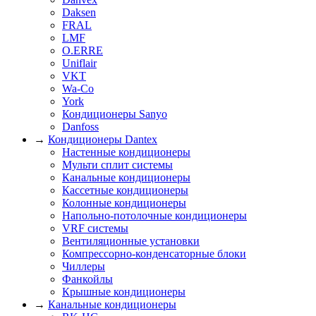
Daksen
FRAL
LMF
O.ERRE
Uniflair
VKT
Wa-Co
York
Кондиционеры Sanyo
Danfoss
→
Кондиционеры Dantex
Настенные кондиционеры
Мульти сплит системы
Канальные кондиционеры
Кассетные кондиционеры
Колонные кондиционеры
Напольно-потолочные кондиционеры
VRF системы
Вентиляционные установки
Компрессорно-конденсаторные блоки
Чиллеры
Фанкойлы
Крышные кондиционеры
→
Канальные кондиционеры