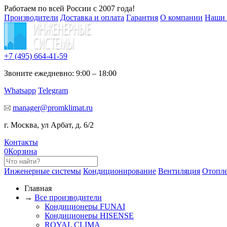
Работаем по всей России с 2007 года!
Производители
Доставка и оплата
Гарантия
О компании
Наши 
+7 (495)
664-41-59
Звоните ежедневно: 9:00 – 18:00
Whatsapp
Telegram
manager@promklimat.ru
г. Москва, ул Арбат, д. 6/2
Контакты
0
Корзина
Инженерные системы
Кондиционирование
Вентиляция
Отопл
Главная
→
Все производители
Кондиционеры FUNAI
Кондиционеры HISENSE
ROYAL CLIMA