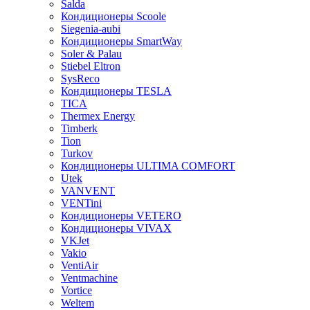
Salda
Кондиционеры Scoole
Siegenia-aubi
Кондиционеры SmartWay
Soler & Palau
Stiebel Eltron
SysReco
Кондиционеры TESLA
TICA
Thermex Energy
Timberk
Tion
Turkov
Кондиционеры ULTIMA COMFORT
Utek
VANVENT
VENTini
Кондиционеры VETERO
Кондиционеры VIVAX
VKJet
Vakio
VentiAir
Ventmachine
Vortice
Weltem