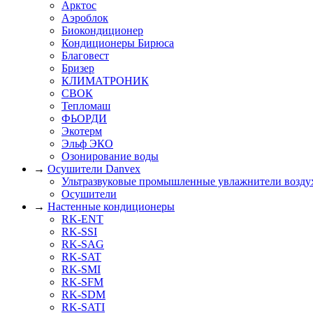
Арктос
Аэроблок
Биокондиционер
Кондиционеры Бирюса
Благовест
Бризер
КЛИМАТРОНИК
СВОК
Тепломаш
ФЬОРДИ
Экотерм
Эльф ЭКО
Озонирование воды
→
Осушители Danvex
Ультразвуковые промышленные увлажнители возду
Осушители
→
Настенные кондиционеры
RK-ENT
RK-SSI
RK-SAG
RK-SAT
RK-SMI
RK-SFM
RK-SDM
RK-SATI