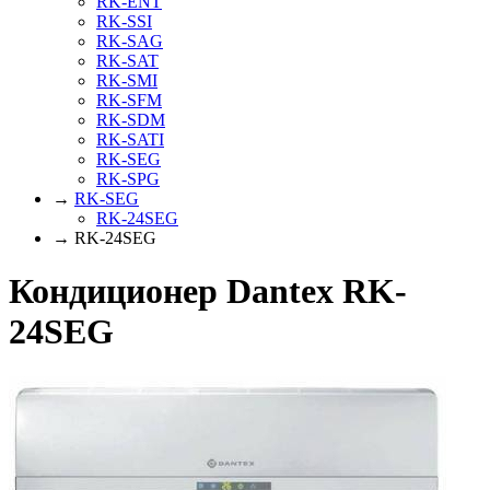
RK-ENT
RK-SSI
RK-SAG
RK-SAT
RK-SMI
RK-SFM
RK-SDM
RK-SATI
RK-SEG
RK-SPG
→
RK-SEG
RK-24SEG
→ RK-24SEG
Кондиционер Dantex RK-
24SEG