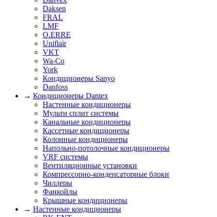
Daksen
FRAL
LMF
O.ERRE
Uniflair
VKT
Wa-Co
York
Кондиционеры Sanyo
Danfoss
→
Кондиционеры Dantex
Настенные кондиционеры
Мульти сплит системы
Канальные кондиционеры
Кассетные кондиционеры
Колонные кондиционеры
Напольно-потолочные кондиционеры
VRF системы
Вентиляционные установки
Компрессорно-конденсаторные блоки
Чиллеры
Фанкойлы
Крышные кондиционеры
→
Настенные кондиционеры