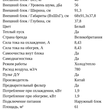
Внешний блок / Уровень шума, дБа
56
Внешний блок / Ширина, см
91,3
Внешний блок / Габариты (ВхШхГ), см
68х91,3х37,8
Внешний блок / Глубина, см
37,8
Цвет
Белый
Теплый пуск
Да
Страна бренда
Великобритания
Сила тока на охлаждение, А
8,43
Сила тока на обогрев, А
8,43
Самоочистка внут блока
Да
Самодиагностика
Да
Режим работы
Холод/тепло
Расход воздуха, м3/ч
780
Пульт Д/У
Да
Производитель
Китай
Предварительный фильтр
Да
Потребление при охлаждении, кВт
1,9
Потребление при обогреве, кВт
1,9
Подключение питания
Наружный блок
Площадь, м²
61