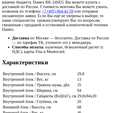
вашему бюджету. Dantex RK-24SEG Вы можете купить с
доставкой по России. Стоимость монтажа Вы можете узнать,
позвонив по телефону
+7 (495)
664-41-59
или отправив
письменную заявку. Если Вы ещё не уверены в выборе, то
наши специалисты проконсультируют Вас по вопросам,
связанным с продажей и установкой климатической техники
Dantex.
Доставка
по Москве — бесплатно.
Доставка по России
— по тарифам ТК, уточните это у менеджера.
Способы оплаты
:
наличные, безналичный расчет (с
НДС), карты Visa и Mastercard.
Характеристики
Внутренний блок / Высота, см
29,8
Внутренний блок / Вес, кг
13
Внутренний блок / Уровень шума, дБа
35
Внутренний блок / Ширина, см
94
Внутренний блок / Габариты (ВхШхГ), см
29,8х94х20
Внутренний блок / Глубина, см
20
Внешний блок / Высота, см
68
Внешний блок / Вес, кг
46