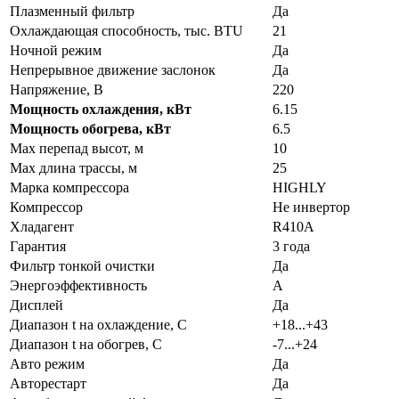
Плазменный фильтр
Да
Охлаждающая способность, тыс. BTU
21
Ночной режим
Да
Непрерывное движение заслонок
Да
Напряжение, В
220
Мощность охлаждения, кВт
6.15
Мощность обогрева, кВт
6.5
Max перепад высот, м
10
Max длина трассы, м
25
Марка компрессора
HIGHLY
Компрессор
Не инвертор
Хладагент
R410A
Гарантия
3 года
Фильтр тонкой очистки
Да
Энергоэффективность
A
Дисплей
Да
Диапазон t на охлаждение, С
+18...+43
Диапазон t на обогрев, С
-7...+24
Авто режим
Да
Авторестарт
Да