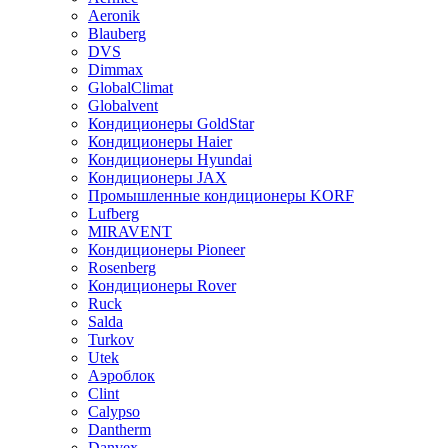
Aeronik
Blauberg
DVS
Dimmax
GlobalClimat
Globalvent
Кондиционеры GoldStar
Кондиционеры Haier
Кондиционеры Hyundai
Кондиционеры JAX
Промышленные кондиционеры KORF
Lufberg
MIRAVENT
Кондиционеры Pioneer
Rosenberg
Кондиционеры Rover
Ruck
Salda
Turkov
Utek
Аэроблок
Clint
Calypso
Dantherm
Danvex