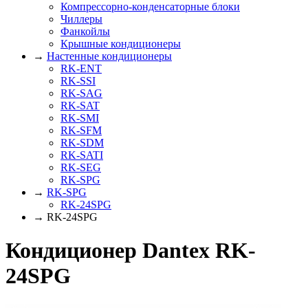
Компрессорно-конденсаторные блоки
Чиллеры
Фанкойлы
Крышные кондиционеры
→
Настенные кондиционеры
RK-ENT
RK-SSI
RK-SAG
RK-SAT
RK-SMI
RK-SFM
RK-SDM
RK-SATI
RK-SEG
RK-SPG
→
RK-SPG
RK-24SPG
→ RK-24SPG
Кондиционер Dantex RK-
24SPG