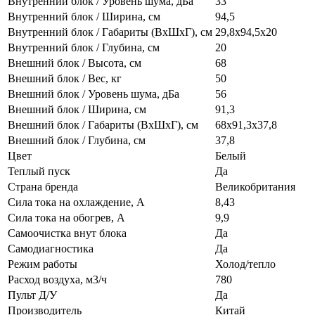
Внутренний блок / Уровень шума, дБа
33
Внутренний блок / Ширина, см
94,5
Внутренний блок / Габариты (ВхШхГ), см
29,8х94,5х20
Внутренний блок / Глубина, см
20
Внешний блок / Высота, см
68
Внешний блок / Вес, кг
50
Внешний блок / Уровень шума, дБа
56
Внешний блок / Ширина, см
91,3
Внешний блок / Габариты (ВхШхГ), см
68х91,3х37,8
Внешний блок / Глубина, см
37,8
Цвет
Белый
Теплый пуск
Да
Страна бренда
Великобритания
Сила тока на охлаждение, А
8,43
Сила тока на обогрев, А
9,9
Самоочистка внут блока
Да
Самодиагностика
Да
Режим работы
Холод/тепло
Расход воздуха, м3/ч
780
Пульт Д/У
Да
Производитель
Китай