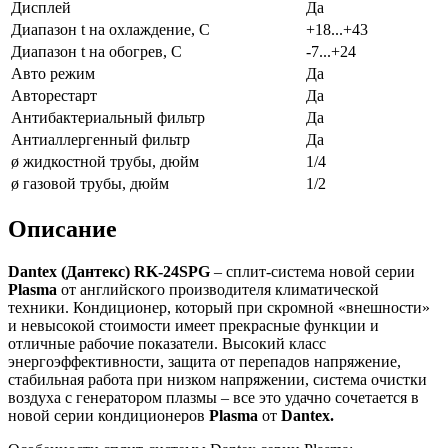
Дисплей
Да
Диапазон t на охлаждение, С
+18...+43
Диапазон t на обогрев, С
-7...+24
Авто режим
Да
Авторестарт
Да
Антибактериальный фильтр
Да
Антиаллергенный фильтр
Да
ø жидкостной трубы, дюйм
1/4
ø газовой трубы, дюйм
1/2
Описание
Dantex
(Дантекс)
RK-24SPG
– сплит-система новой серии
Plasma
от английского производителя климатической
техники. Кондиционер, который при скромной «внешности»
и невысокой стоимости имеет прекрасные функции и
отличные рабочие показатели. Высокий класс
энергоэффективности, защита от перепадов напряжение,
стабильная работа при низком напряжении, система очистки
воздуха с генератором плазмы – все это удачно сочетается в
новой серии кондиционеров
Plasma
от
Dantex.