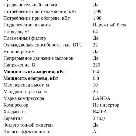
Предварительный фильтр
Да
Потребление при охлаждении, кВт
1,99
Потребление при обогреве, кВт
1,98
Подключение питания
Наружный блок
Площадь, м²
64
Плазменный фильтр
Да
Охлаждающая способность, тыс. BTU
22
Ночной режим
Да
Непрерывное движение заслонок
Да
Напряжение, В
220
Мощность охлаждения, кВт
6.4
Мощность обогрева, кВт
6.8
Max перепад высот, м
10
Max длина трассы, м
25
Марка компрессора
LANDA
Компрессор
Не инвертор
Хладагент
R410A
Гарантия
3 года
Фильтр тонкой очистки
Да
Энергоэффективность
A