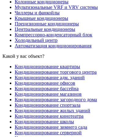
Колонные кондиционеры
Мультизональные VRF и VRV системы
Чиллеры и фанкойлы
Крышные кондиционеры
Прецизионные кондиционеры
Центральные кондиционеры
Компрессорно-конденсаторный блок
Холодильный центр
Автоматизация кондиционирования
Какой у вас объект?
Кондиционирование квартиры
Кондиционирование торгового центра
Кондиционирование адм. зданий
Кондиционирование офисов
Кондиционирование бассейна
Кондиционирование магазинов
Кондиционирование загородного дома
Кондиционирование спортзала
Кондиционирование жилых зданий
Кондиционирование кинотеатра
Кондиционирование школы
Кондиционирование зимнего сада
Кондиционирование серверной