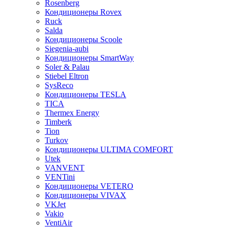
Rosenberg
Кондиционеры Rovex
Ruck
Salda
Кондиционеры Scoole
Siegenia-aubi
Кондиционеры SmartWay
Soler & Palau
Stiebel Eltron
SysReco
Кондиционеры TESLA
TICA
Thermex Energy
Timberk
Tion
Turkov
Кондиционеры ULTIMA COMFORT
Utek
VANVENT
VENTini
Кондиционеры VETERO
Кондиционеры VIVAX
VKJet
Vakio
VentiAir