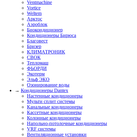
Ventmachine
Vortice
Weltem
Арктос
Аэроблок
Биокондиционер
Кондиционеры Бирюса
Благовест
Бризер
КЛИМАТРОНИК
СВОК
Тепломаш
ФЬОРДИ
Экотерм
Эльф ЭКО
Озонирование воды
→
Кондиционеры Dantex
Настенные кондиционеры
Мульти сплит системы
Канальные кондиционеры
Кассетные кондиционеры
Колонные кондиционеры
Напольно-потолочные кондиционеры
VRF системы
Вентиляционные установки