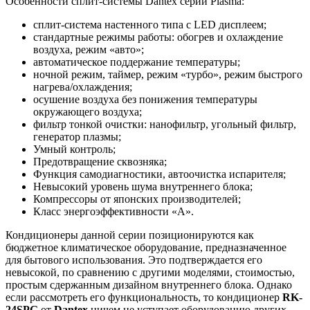
Особенности сплит-системы Dantex серии Plasma:
сплит-система настенного типа с LED дисплеем;
стандартные режимы работы: обогрев и охлаждение
воздуха, режим «авто»;
автоматическое поддержание температуры;
ночной режим, таймер, режим «турбо», режим быстрого
нагрева/охлаждения;
осушение воздуха без понижения температуры
окружающего воздуха;
фильтр тонкой очистки: нанофильтр, угольный фильтр,
генератор плазмы;
Умный контроль;
Предотвращение сквозняка;
Функция самодиагностики, автоочистка испарителя;
Невысокий уровень шума внутреннего блока;
Компрессоры от японских производителей;
Класс энергоэффективности «А».
Кондиционеры данной серии позиционируются как
бюджетное климатическое оборудование, предназначенное
для бытового использования. Это подтверждается его
невысокой, по сравнению с другими моделями, стоимостью,
простым сдержанным дизайном внутреннего блока. Однако
если рассмотреть его функциональность, то кондиционер
RK-
24SPG
от
Dantex
ничем не уступает оборудованию других