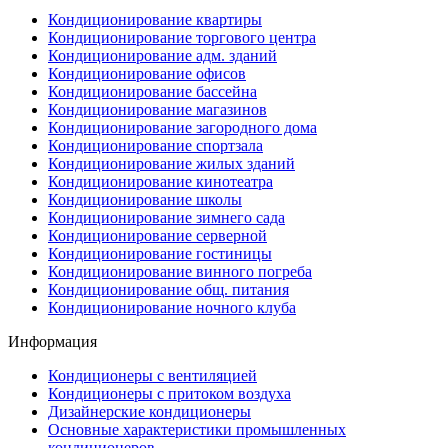
Кондиционирование квартиры
Кондиционирование торгового центра
Кондиционирование адм. зданий
Кондиционирование офисов
Кондиционирование бассейна
Кондиционирование магазинов
Кондиционирование загородного дома
Кондиционирование спортзала
Кондиционирование жилых зданий
Кондиционирование кинотеатра
Кондиционирование школы
Кондиционирование зимнего сада
Кондиционирование серверной
Кондиционирование гостиницы
Кондиционирование винного погреба
Кондиционирование общ. питания
Кондиционирование ночного клуба
Информация
Кондиционеры с вентиляцией
Кондиционеры с притоком воздуха
Дизайнерские кондиционеры
Основные характеристики промышленных
кондиционеров