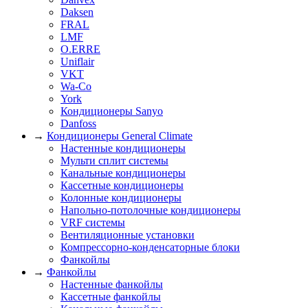
Daksen
FRAL
LMF
O.ERRE
Uniflair
VKT
Wa-Co
York
Кондиционеры Sanyo
Danfoss
→
Кондиционеры General Climate
Настенные кондиционеры
Мульти сплит системы
Канальные кондиционеры
Кассетные кондиционеры
Колонные кондиционеры
Напольно-потолочные кондиционеры
VRF системы
Вентиляционные установки
Компрессорно-конденсаторные блоки
Фанкойлы
→
Фанкойлы
Настенные фанкойлы
Кассетные фанкойлы