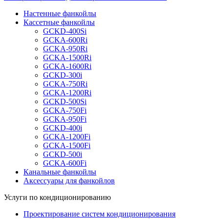
Настенные фанкойлы
Кассетные фанкойлы
GCKD-400Si
GCKA-600Ri
GCKA-950Ri
GCKA-1500Ri
GCKA-1600Ri
GCKD-300i
GCKA-750Ri
GCKA-1200Ri
GCKD-500Si
GCKA-750Fi
GCKA-950Fi
GCKD-400i
GCKA-1200Fi
GCKA-1500Fi
GCKD-500i
GCKA-600Fi
Канальные фанкойлы
Аксессуары для фанкойлов
Услуги по кондиционированию
Проектирование систем кондиционирования