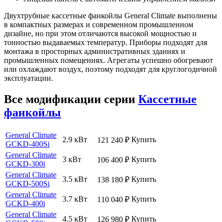
Двухтрубные кассетные фанкойлы General Climate выполнены
в компактных размерах и современном промышленном
дизайне, но при этом отличаются высокой мощностью и
тонностью выдаваемых температур. Приборы подходят для
монтажа в просторных административных зданиях и
промышленных помещениях. Агрегаты успешно обогревают
или охлаждают воздух, поэтому подходят для круглогодичной
эксплуатации.
Все модификации серии
Кассетные
фанкойлы
General Climate
2.9 кВт
Купить
121 240
₽
GCKD-400Si
General Climate
3 кВт
Купить
106 400
₽
GCKD-300i
General Climate
3.5 кВт
Купить
138 180
₽
GCKD-500Si
General Climate
3.7 кВт
Купить
110 040
₽
GCKD-400i
General Climate
4.5 кВт
Купить
126 980
₽