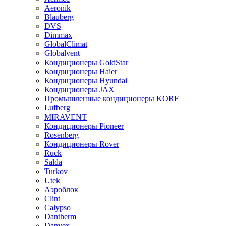
Aeronik
Blauberg
DVS
Dimmax
GlobalClimat
Globalvent
Кондиционеры GoldStar
Кондиционеры Haier
Кондиционеры Hyundai
Кондиционеры JAX
Промышленные кондиционеры KORF
Lufberg
MIRAVENT
Кондиционеры Pioneer
Rosenberg
Кондиционеры Rover
Ruck
Salda
Turkov
Utek
Аэроблок
Clint
Calypso
Dantherm
Danvex