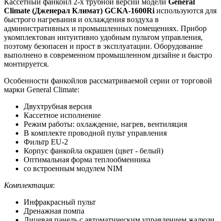
Кассетный фанкойл 2-х трубной версии модели
General
Climate (Дженерал Климат) GCKA-1600Ri
используются для
быстрого нагревания и охлаждения воздуха в
административных и промышленных помещениях. Прибор
укомплектован интуитивно удобным пультом управления,
поэтому безопасен и прост в эксплуатации. Оборудование
выполнено в современном промышленном дизайне и быстро
монтируется.
Особенности фанкойлов рассматриваемой серии от торговой
марки General Climate:
Двухтрубная версия
Кассетное исполнение
Режим работы: охлаждение, нагрев, вентиляция
В комплекте проводной пульт управления
Фильтр EU-2
Корпус фанкойла окрашен (цвет - белый)
Оптимальная форма теплообменника
со встроенным модулем NIM
Комплектация
:
Инфракрасный пульт
Дренажная помпа
Лицевая панель с автоматическим управлением жалюзи