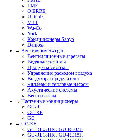
LMF
O.ERRE
Uniflair
VKT
Wa-Co
York
Кондиционеры Sanyo
Danfoss
→
Вентиляция Swegon
Вентиляционные агрегаты
Водяные системы
Продукты системы
Управление расходом воздуха
Воздухораспределители
Чиллеры и тепловые насосы
Акустические системы
Вентиляторы
→
Настенные кондиционеры
GC-R
GC-RE
GC
→
GC-RE
GC-RE07HR / GU-RE07H
GC-RE18HR / GU-RE18H