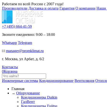
Работаем по всей России с 2007 года!
Производители
Доставка и оплата
Гарантия
О компании
Наши 
+7 (495)
664-41-59
Звоните ежедневно: 9:00 – 18:00
Whatsapp
Telegram
manager@promklimat.ru
г. Москва, ул Арбат, д. 6/2
Контакты
0
Корзина
Инженерные системы
Кондиционирование
Вентиляция
Отопл
Главная
→
Оборудование
Кондиционеры Daikin
ГалВент
Кондиционеры Fujitsu