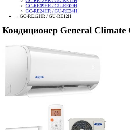
GC-RE12HR / GU-RE12H
GC-RE09HR / GU-RE09H
GC-RE24HR / GU-RE24H
→ GC-RE12HR / GU-RE12H
Кондиционер General Climat