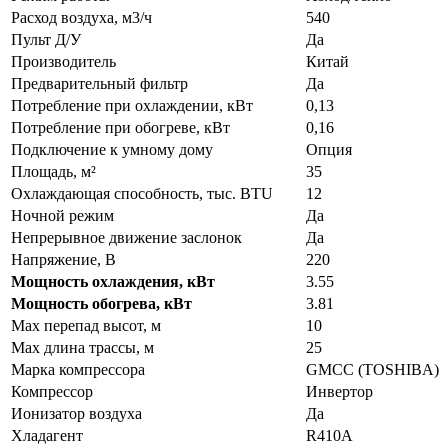
Расход воздуха, м3/ч
540
Пульт Д/У
Да
Производитель
Китай
Предварительный фильтр
Да
Потребление при охлаждении, кВт
0,13
Потребление при обогреве, кВт
0,16
Подключение к умному дому
Опция
Площадь, м²
35
Охлаждающая способность, тыс. BTU
12
Ночной режим
Да
Непрерывное движение заслонок
Да
Напряжение, В
220
Мощность охлаждения, кВт
3.55
Мощность обогрева, кВт
3.81
Max перепад высот, м
10
Max длина трассы, м
25
Марка компрессора
GMCC (TOSHIBA)
Компрессор
Инвертор
Ионизатор воздуха
Да
Хладагент
R410A