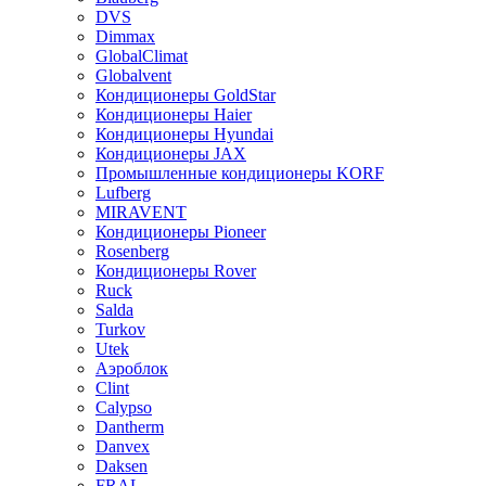
DVS
Dimmax
GlobalClimat
Globalvent
Кондиционеры GoldStar
Кондиционеры Haier
Кондиционеры Hyundai
Кондиционеры JAX
Промышленные кондиционеры KORF
Lufberg
MIRAVENT
Кондиционеры Pioneer
Rosenberg
Кондиционеры Rover
Ruck
Salda
Turkov
Utek
Аэроблок
Clint
Calypso
Dantherm
Danvex
Daksen
FRAL