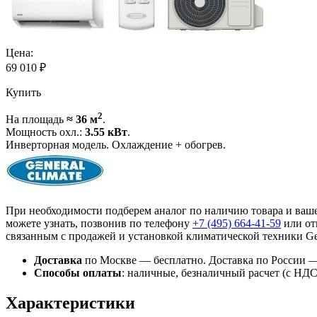
Цена:
69 010
₽
Купить
2
На площадь
≈ 36 м
.
Мощность охл.:
3.55 кВт
.
Инверторная модель. Охлаждение + обогрев.
При необходимости подберем аналог по наличию товара и ваш
можете узнать, позвонив по телефону
+7 (495)
664-41-59
или от
связанным с продажей и установкой климатической техники Gen
Доставка
по Москве — бесплатно.
Доставка по России —
Способы оплаты
:
наличные, безналичный расчет (с НДС),
Характеристики