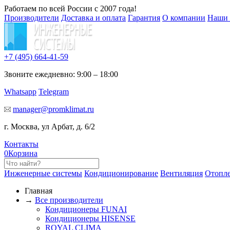
Работаем по всей России с 2007 года!
Производители
Доставка и оплата
Гарантия
О компании
Наши 
+7 (495)
664-41-59
Звоните ежедневно: 9:00 – 18:00
Whatsapp
Telegram
manager@promklimat.ru
г. Москва, ул Арбат, д. 6/2
Контакты
0
Корзина
Инженерные системы
Кондиционирование
Вентиляция
Отопл
Главная
→
Все производители
Кондиционеры FUNAI
Кондиционеры HISENSE
ROYAL CLIMA