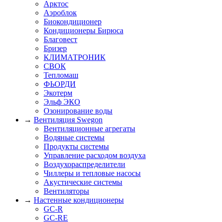
Арктос
Аэроблок
Биокондиционер
Кондиционеры Бирюса
Благовест
Бризер
КЛИМАТРОНИК
СВОК
Тепломаш
ФЬОРДИ
Экотерм
Эльф ЭКО
Озонирование воды
→
Вентиляция Swegon
Вентиляционные агрегаты
Водяные системы
Продукты системы
Управление расходом воздуха
Воздухораспределители
Чиллеры и тепловые насосы
Акустические системы
Вентиляторы
→
Настенные кондиционеры
GC-R
GC-RE