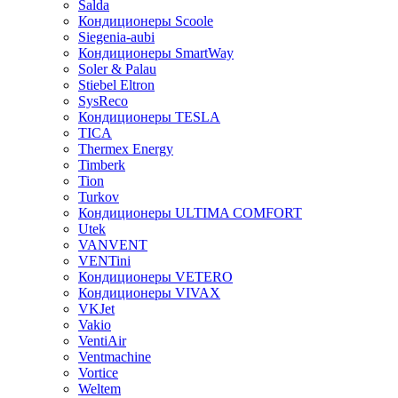
Salda
Кондиционеры Scoole
Siegenia-aubi
Кондиционеры SmartWay
Soler & Palau
Stiebel Eltron
SysReco
Кондиционеры TESLA
TICA
Thermex Energy
Timberk
Tion
Turkov
Кондиционеры ULTIMA COMFORT
Utek
VANVENT
VENTini
Кондиционеры VETERO
Кондиционеры VIVAX
VKJet
Vakio
VentiAir
Ventmachine
Vortice
Weltem