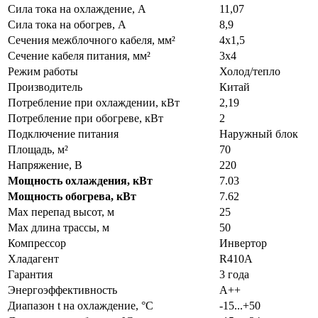
Сила тока на охлаждение, А
11,07
Сила тока на обогрев, А
8,9
Сечения межблочного кабеля, мм²
4x1,5
Сечение кабеля питания, мм²
3x4
Режим работы
Холод/тепло
Производитель
Китай
Потребление при охлаждении, кВт
2,19
Потребление при обогреве, кВт
2
Подключение питания
Наружный блок
Площадь, м²
70
Напряжение, В
220
Мощность охлаждения, кВт
7.03
Мощность обогрева, кВт
7.62
Max перепад высот, м
25
Max длина трассы, м
50
Компрессор
Инвертор
Хладагент
R410A
Гарантия
3 года
Энергоэффективность
A++
Диапазон t на охлаждение, °С
-15...+50