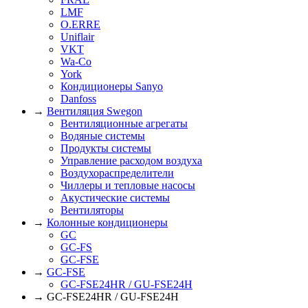
LMF
O.ERRE
Uniflair
VKT
Wa-Co
York
Кондиционеры Sanyo
Danfoss
→
Вентиляция Swegon
Вентиляционные агрегаты
Водяные системы
Продукты системы
Управление расходом воздуха
Воздухораспределители
Чиллеры и тепловые насосы
Акустические системы
Вентиляторы
→
Колонные кондиционеры
GC
GC-FS
GC-FSE
→
GC-FSE
GC-FSE24HR / GU-FSE24H
→ GC-FSE24HR / GU-FSE24H