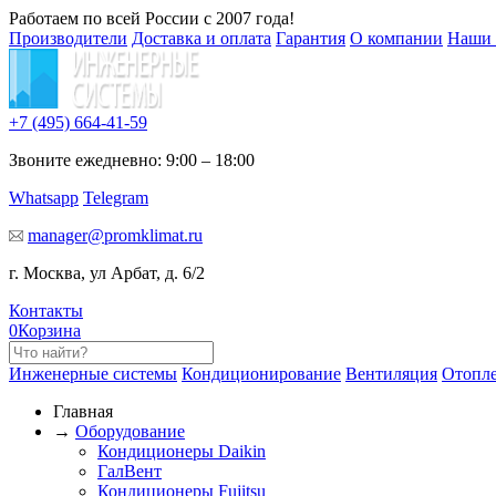
Работаем по всей России с 2007 года!
Производители
Доставка и оплата
Гарантия
О компании
Наши 
+7 (495)
664-41-59
Звоните ежедневно: 9:00 – 18:00
Whatsapp
Telegram
manager@promklimat.ru
г. Москва, ул Арбат, д. 6/2
Контакты
0
Корзина
Инженерные системы
Кондиционирование
Вентиляция
Отопл
Главная
→
Оборудование
Кондиционеры Daikin
ГалВент
Кондиционеры Fujitsu