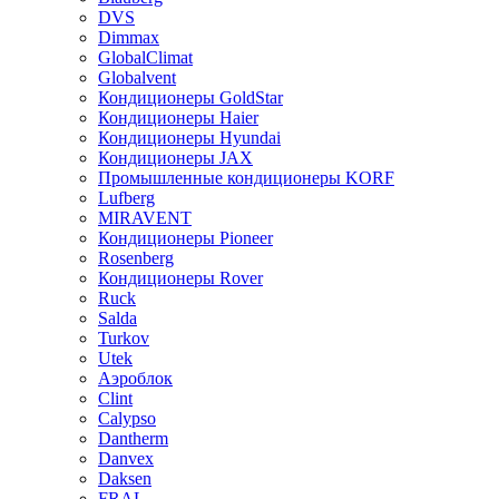
DVS
Dimmax
GlobalClimat
Globalvent
Кондиционеры GoldStar
Кондиционеры Haier
Кондиционеры Hyundai
Кондиционеры JAX
Промышленные кондиционеры KORF
Lufberg
MIRAVENT
Кондиционеры Pioneer
Rosenberg
Кондиционеры Rover
Ruck
Salda
Turkov
Utek
Аэроблок
Clint
Calypso
Dantherm
Danvex
Daksen
FRAL