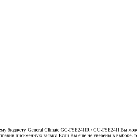
ему бюджету. General Climate GC-FSE24HR / GU-FSE24H Вы може
правив письменную заявку. Если Вы ещё не уверены в выборе, 