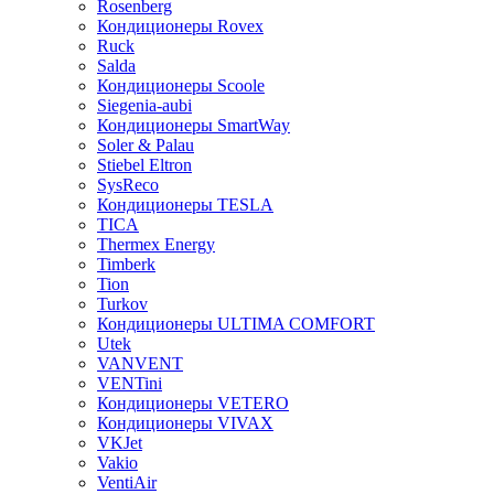
Rosenberg
Кондиционеры Rovex
Ruck
Salda
Кондиционеры Scoole
Siegenia-aubi
Кондиционеры SmartWay
Soler & Palau
Stiebel Eltron
SysReco
Кондиционеры TESLA
TICA
Thermex Energy
Timberk
Tion
Turkov
Кондиционеры ULTIMA COMFORT
Utek
VANVENT
VENTini
Кондиционеры VETERO
Кондиционеры VIVAX
VKJet
Vakio
VentiAir