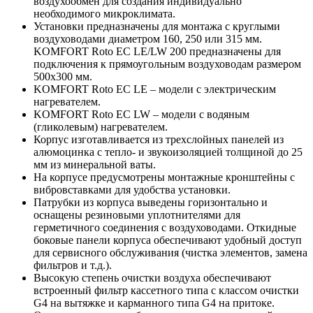
воздухообмен для создания индивидуально
необходимого микроклимата.
Установки предназначены для монтажа с круглыми
воздуховодами диаметром 160, 250 или 315 мм.
KOMFORT Roto EC LE/LW 200 предназначены для
подключения к прямоугольным воздуховодам размером
500x300 мм.
KOMFORT Roto EC LE – модели с электрическим
нагревателем.
KOMFORT Roto EC LW – модели с водяным
(гликолевым) нагревателем.
Корпус изготавливается из трехслойных панелей из
алюмоцинка с тепло- и звукоизоляцией толщиной до 25
мм из минеральной ваты.
На корпусе предусмотрены монтажные кронштейны с
вибровставками для удобства установки.
Патрубки из корпуса выведены горизонтально и
оснащены резиновыми уплотнителями для
герметичного соединения с воздуховодами. Откидные
боковые панели корпуса обеспечивают удобный доступ
для сервисного обслуживания (чистка элементов, замена
фильтров и т.д.).
Высокую степень очистки воздуха обеспечивают
встроенный фильтр кассетного типа с классом очистки
G4 на вытяжке и карманного типа G4 на притоке.