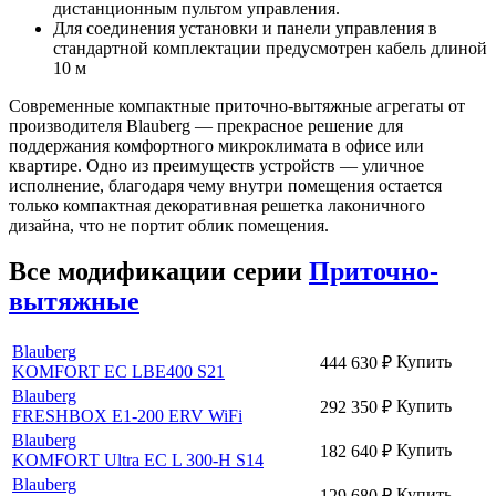
дистанционным пультом управления.
Для соединения установки и панели управления в
стандартной комплектации предусмотрен кабель длиной
10 м
Современные компактные приточно-
вытяжн
ые агрегаты от
производителя Blauberg — прекрасное решение для
поддержания комфортного микроклимата в офисе или
квартире. Одно из преимуществ устройств — уличное
исполнение, благодаря чему внутри помещения остается
только компактная декоративная решетка лаконичного
дизайна, что не портит облик помещения.
Все модификации серии
Приточно-
вытяжные
Blauberg
Купить
444 630
₽
KOMFORT EC LBE400 S21
Blauberg
Купить
292 350
₽
FRESHBOX E1-200 ERV WiFi
Blauberg
Купить
182 640
₽
KOMFORT Ultra EC L 300-H S14
Blauberg
Купить
129 680
₽