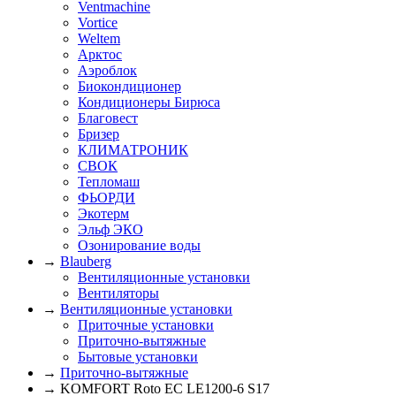
Ventmachine
Vortice
Weltem
Арктос
Аэроблок
Биокондиционер
Кондиционеры Бирюса
Благовест
Бризер
КЛИМАТРОНИК
СВОК
Тепломаш
ФЬОРДИ
Экотерм
Эльф ЭКО
Озонирование воды
→
Blauberg
Вентиляционные установки
Вентиляторы
→
Вентиляционные установки
Приточные установки
Приточно-вытяжные
Бытовые установки
→
Приточно-вытяжные
→ KOMFORT Roto EC LE1200-6 S17