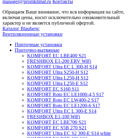
manager@promklimat.ru
Контакты
Обращаем Ваше внимание, что вся информация на сайте,
включая цены, носит исключительно ознакомительный
характер и не является публичной офертой.
Каталог Blauberg:
Вентиляционные установки
Приточные установки
Приточно-вытяжные
KOMFORT EC LBE400 S21
FRESHBOX E1-200 ERV WiFi
KOMFORT Ultra EC L 300-H S14
KOMFORT Ultra S250-H S12
KOMFORT Ultra L250-H S12
KOMFORT Ultra L250-E S12
KOMFORT EC S160 S11
KOMFORT Roto EC LE1000-4,5 S17
KOMFORT Roto EC LW400-2 S17
KOMFORT Roto EC LE1200-6 S17
KOMFORT Ultra EC L 300-E S14
FRESHBOX E1-100 WiFi
KOMFORT EC LBE700 S21
KOMFORT EC S5B 270 S21
KOMFORT Ultra EC S2 300-E S14 white