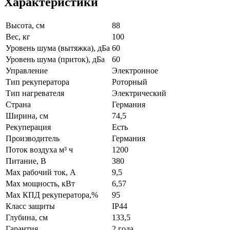
Характеристики
Высота, см
88
Вес, кг
100
Уровень шума (вытяжка), дБа
60
Уровень шума (приток), дБа
60
Управление
Электронное
Тип рекуператора
Роторный
Тип нагревателя
Электрический
Страна
Германия
Ширина, см
74,5
Рекуперация
Есть
Производитель
Германия
Поток воздуха м³ ч
1200
Питание, В
380
Max рабочий ток, А
9,5
Max мощность, кВт
6,57
Max КПД рекуператора,%
95
Класс защиты
IP44
Глубина, см
133,5
Гарантия
2 года