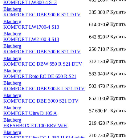
KOMFORT LW800-4 S13
Blauberg
Купить
385 380
₽
KOMFORT EC DBE 900 R S21 DTV
Blauberg
Купить
614 070
₽
KOMFORT LW1700-4 S13
Blauberg
Купить
642 820
₽
KOMFORT LW2100-4 S13
Blauberg
Купить
250 710
₽
KOMFORT EC DBE 300 R S21 DTV
Blauberg
Купить
312 130
₽
KOMFORT EC DBW 550 R S21 DTV
Blauberg
Купить
583 040
₽
KOMFORT Roto EC DE 650 R S21
Blauberg
Купить
503 470
₽
KOMFORT EC DBE 900-E L S21 DTV
Blauberg
Купить
852 100
₽
KOMFORT EC DBE 3000 S21 DTV
Blauberg
Купить
57 690
₽
KOMFORT Ultra D 105 A
Blauberg
Купить
219 420
₽
FRESHBOX E1-100 ERV WiFi
Blauberg
Купить
210 730
₽
KOMFORT Ultra EC L 350-H S14 white