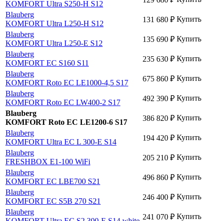
KOMFORT Ultra S250-H S12
Blauberg
Купить
131 680
₽
KOMFORT Ultra L250-H S12
Blauberg
Купить
135 690
₽
KOMFORT Ultra L250-E S12
Blauberg
Купить
235 630
₽
KOMFORT EC S160 S11
Blauberg
Купить
675 860
₽
KOMFORT Roto EC LE1000-4,5 S17
Blauberg
Купить
492 390
₽
KOMFORT Roto EC LW400-2 S17
Blauberg
Купить
386 820
₽
KOMFORT Roto EC LE1200-6 S17
Blauberg
Купить
194 420
₽
KOMFORT Ultra EC L 300-E S14
Blauberg
Купить
205 210
₽
FRESHBOX E1-100 WiFi
Blauberg
Купить
496 860
₽
KOMFORT EC LBE700 S21
Blauberg
Купить
246 400
₽
KOMFORT EC S5B 270 S21
Blauberg
Купить
241 070
₽
KOMFORT Ultra EC S2 300-E S14 white