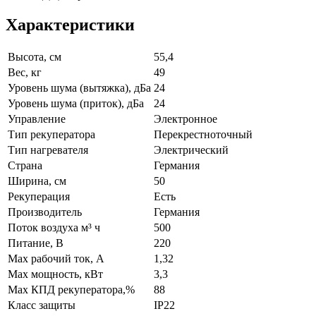
Характеристики
Высота, см
55,4
Вес, кг
49
Уровень шума (вытяжка), дБа
24
Уровень шума (приток), дБа
24
Управление
Электронное
Тип рекуператора
Перекрестноточный
Тип нагревателя
Электрический
Страна
Германия
Ширина, см
50
Рекуперация
Есть
Производитель
Германия
Поток воздуха м³ ч
500
Питание, В
220
Max рабочий ток, А
1,32
Max мощность, кВт
3,3
Max КПД рекуператора,%
88
Класс защиты
IP22