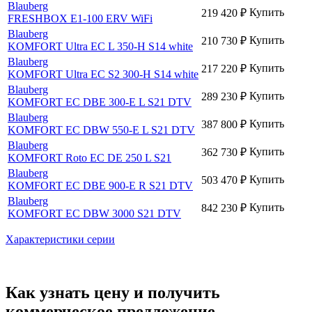
Blauberg
Купить
219 420
₽
FRESHBOX E1-100 ERV WiFi
Blauberg
Купить
210 730
₽
KOMFORT Ultra EC L 350-H S14 white
Blauberg
Купить
217 220
₽
KOMFORT Ultra EC S2 300-H S14 white
Blauberg
Купить
289 230
₽
KOMFORT EC DBE 300-E L S21 DTV
Blauberg
Купить
387 800
₽
KOMFORT EC DBW 550-E L S21 DTV
Blauberg
Купить
362 730
₽
KOMFORT Roto EC DE 250 L S21
Blauberg
Купить
503 470
₽
KOMFORT EC DBE 900-E R S21 DTV
Blauberg
Купить
842 230
₽
KOMFORT EC DBW 3000 S21 DTV
Характеристики серии
Как узнать цену и получить
коммерческое предложение