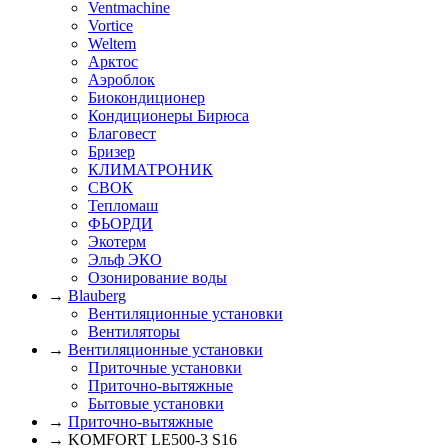
Ventmachine
Vortice
Weltem
Арктос
Аэроблок
Биокондиционер
Кондиционеры Бирюса
Благовест
Бризер
КЛИМАТРОНИК
СВОК
Тепломаш
ФЬОРДИ
Экотерм
Эльф ЭКО
Озонирование воды
→
Blauberg
Вентиляционные установки
Вентиляторы
→
Вентиляционные установки
Приточные установки
Приточно-вытяжные
Бытовые установки
→
Приточно-вытяжные
→ KOMFORT LE500-3 S16