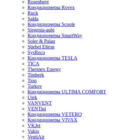
Rosenberg
Кондиционеры Rovex
Ruck
Salda
Кондиционеры Scoole
Siegenia-aubi
Кондиционеры SmartWay
Soler & Palau
Stiebel Eltron
SysReco
Кондиционеры TESLA
TICA
Thermex Energy
Timberk
Tion
Turkov
Кондиционеры ULTIMA COMFORT
Utek
VANVENT
VENTini
Кондиционеры VETERO
Кондиционеры VIVAX
VKJet
Vakio
VentiAir