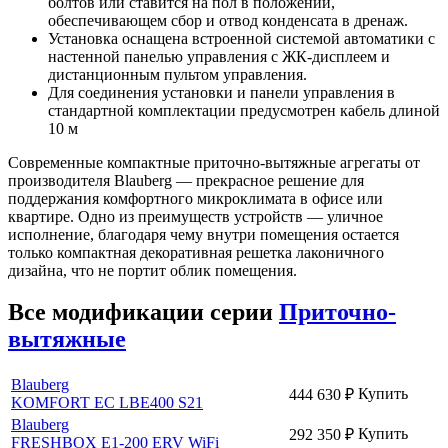
болтов или ставится на пол в положении,
обеспечивающем сбор и отвод конденсата в дренаж.
Установка оснащена встроенной системой автоматики с
настенной панелью управления с ЖК-дисплеем и
дистанционным пультом управления.
Для соединения установки и панели управления в
стандартной комплектации предусмотрен кабель длиной
10 м
Современные компактные приточно-
вытяжн
ые агрегаты от
производителя Blauberg — прекрасное решение для
поддержания комфортного микроклимата в офисе или
квартире. Одно из преимуществ устройств — уличное
исполнение, благодаря чему внутри помещения остается
только компактная декоративная решетка лаконичного
дизайна, что не портит облик помещения.
Все модификации серии
Приточно-
вытяжные
Blauberg
Купить
444 630
₽
KOMFORT EC LBE400 S21
Blauberg
Купить
292 350
₽
FRESHBOX E1-200 ERV WiFi