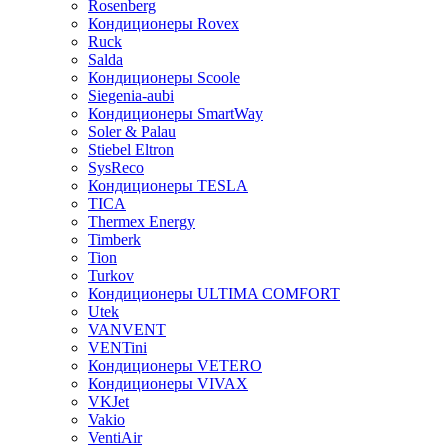
Rosenberg
Кондиционеры Rovex
Ruck
Salda
Кондиционеры Scoole
Siegenia-aubi
Кондиционеры SmartWay
Soler & Palau
Stiebel Eltron
SysReco
Кондиционеры TESLA
TICA
Thermex Energy
Timberk
Tion
Turkov
Кондиционеры ULTIMA COMFORT
Utek
VANVENT
VENTini
Кондиционеры VETERO
Кондиционеры VIVAX
VKJet
Vakio
VentiAir