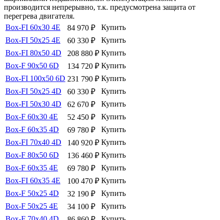
производится непрерывно, т.к. предусмотрена защита от
перегрева двигателя.
Box-FI 60x30 4E
Купить
84 970
₽
Box-FI 50x25 4E
Купить
60 330
₽
Box-FI 80x50 4D
Купить
208 880
₽
Box-F 90х50 6D
Купить
134 720
₽
Box-FI 100х50 6D
Купить
231 790
₽
Box-FI 50х25 4D
Купить
60 330
₽
Box-FI 50x30 4D
Купить
62 670
₽
Box-F 60х30 4E
Купить
52 450
₽
Box-F 60х35 4D
Купить
69 780
₽
Box-FI 70x40 4D
Купить
140 920
₽
Box-F 80х50 6D
Купить
136 460
₽
Box-F 60х35 4E
Купить
69 780
₽
Box-FI 60x35 4Е
Купить
100 470
₽
Box-F 50х25 4D
Купить
32 190
₽
Box-F 50х25 4E
Купить
34 100
₽
Box-F 70х40 4D
Купить
86 860
₽