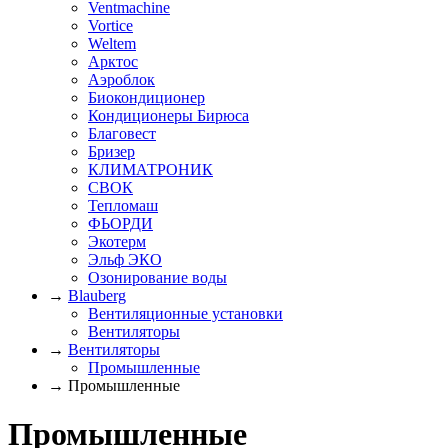
Ventmachine
Vortice
Weltem
Арктос
Аэроблок
Биокондиционер
Кондиционеры Бирюса
Благовест
Бризер
КЛИМАТРОНИК
СВОК
Тепломаш
ФЬОРДИ
Экотерм
Эльф ЭКО
Озонирование воды
→
Blauberg
Вентиляционные установки
Вентиляторы
→
Вентиляторы
Промышленные
→ Промышленные
Промышленные