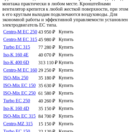
монтажа практически в любом месте. Кронштейнами
вентилятор крепится к любой жесткой поверхности, при этом
к его круглым выходам подключаются воздуховоды. Для
экономной работы и эффективной управляемости установлен
электродвигатель ЕС типа.
Centro-M EC 250
Купить
43 950
₽
Centro-M EC 315
Купить
45 980
₽
Turbo EC 315
Купить
77 280
₽
Iso-K 160 4E
Купить
40 070
₽
Iso-K 400 6D
Купить
313 110
₽
Centro-M EC 160
Купить
29 250
₽
ISO-Mix 250
Купить
35 180
₽
ISO-Mix EC 150
Купить
35 630
₽
ISO-Mix EC 250
Купить
61 580
₽
Turbo EC 250
Купить
40 260
₽
Iso-K 160 4D
Купить
35 150
₽
ISO-Mix EC 315
Купить
84 700
₽
Centro-MZ 315
Купить
15 150
₽
Turbo EC 150
Купить
22 120
₽