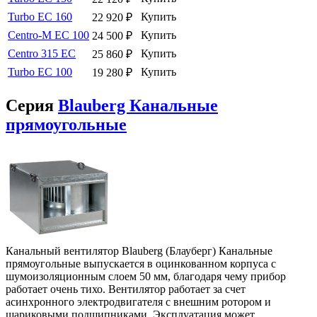
Turbo EC 160
Купить
22 920
₽
Centro-M EC 100
Купить
24 500
₽
Centro 315 EC
Купить
25 860
₽
Turbo EC 100
Купить
19 280
₽
Серия
Blauberg Канальные
прямоугольные
Канальный вентилятор Blauberg (Блауберг) Канальные
прямоугольные выпускается в оцинкованном корпуса с
шумоизоляционным слоем 50 мм, благодаря чему прибор
работает очень тихо. Вентилятор работает за счет
асинхронного электродвигателя с внешним ротором и
шариковыми подшипниками. Эксплуатация может