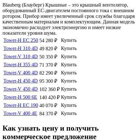
Blauberg (Блауберг) Крышные – это крышный вентилятор,
оборудованный ЕС-двигателем постоянного тока с внешним
ротором. Прибор имеет увеличенный срок службы благодаря
качественным материалам и комплектующим. Данная модель
экономично расходует электроэнергию и имеет низкие
показатели уровня шума.
Tower-H EC 250
Купить
54 280
₽
Tower-H 310 4D
Купить
49 820
₽
Tower-V 310 4D
Купить
50 350
₽
Tower-H 355 4D
Купить
71 370
₽
Tower-V 400 4D
Купить
82 290
₽
Tower-H 450 4D
Купить
95 300
₽
Tower-V 450 4D
Купить
102 360
₽
Tower-H 500 6E
Купить
140 420
₽
Tower-H EC 190
Купить
40 070
₽
Tower-V 400 4E
Купить
84 370
₽
Как узнать цену и получить
коммерческое предложение