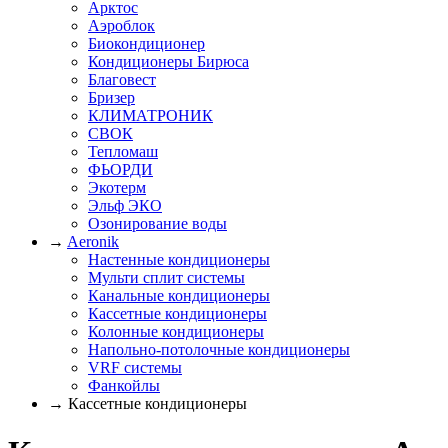
Арктос
Аэроблок
Биокондиционер
Кондиционеры Бирюса
Благовест
Бризер
КЛИМАТРОНИК
СВОК
Тепломаш
ФЬОРДИ
Экотерм
Эльф ЭКО
Озонирование воды
→
Aeronik
Настенные кондиционеры
Мульти сплит системы
Канальные кондиционеры
Кассетные кондиционеры
Колонные кондиционеры
Напольно-потолочные кондиционеры
VRF системы
Фанкойлы
→ Кассетные кондиционеры