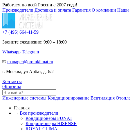
Работаем по всей России с 2007 года!
Производители
Доставка и оплата
Гарантия
О компании
Наши 
+7 (495)
664-41-59
Звоните ежедневно: 9:00 – 18:00
Whatsapp
Telegram
manager@promklimat.ru
г. Москва, ул Арбат, д. 6/2
Контакты
0
Корзина
Инженерные системы
Кондиционирование
Вентиляция
Отопл
Главная
→
Все производители
Кондиционеры FUNAI
Кондиционеры HISENSE
ROYAL CLIMA