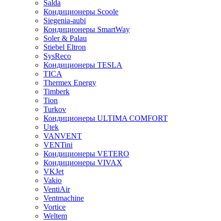
Salda
Кондиционеры Scoole
Siegenia-aubi
Кондиционеры SmartWay
Soler & Palau
Stiebel Eltron
SysReco
Кондиционеры TESLA
TICA
Thermex Energy
Timberk
Tion
Turkov
Кондиционеры ULTIMA COMFORT
Utek
VANVENT
VENTini
Кондиционеры VETERO
Кондиционеры VIVAX
VKJet
Vakio
VentiAir
Ventmachine
Vortice
Weltem