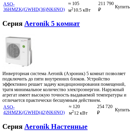
≈ 105
211 790
ASO-
Купить
2
36HMZK(GWHD(36)NK6NO)
₽
м
10.5 кВт
Серия
Aeronik 5 комнат
Инверторная система Aeronik (Аэроник) 5 комнат позволяет
подключить до пяти внутренних блоков. Устройство
эффективно решает задачу кондиционирования помещений,
тратя минимальное количество электроэнергии. Наружный
агрегат имеет высокую точность выдаваемой температуры и
отличается практически бесшумным действием.
≈ 120
254 720
ASO-
Купить
2
42HMZK(GWHD(42)NK6NO)
₽
м
12 кВт
Серия
Aeronik Настенные