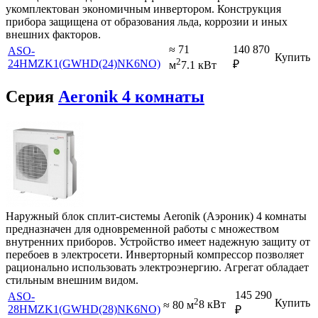
укомплектован экономичным инвертором. Конструкция
прибора защищена от образования льда, коррозии и иных
внешних факторов.
≈ 71
140 870
ASO-
Купить
2
24HMZK1(GWHD(24)NK6NO)
₽
м
7.1 кВт
Серия
Aeronik 4 комнаты
Наружный блок сплит-системы Aeronik (Аэроник) 4 комнаты
предназначен для одновременной работы с множеством
внутренних приборов. Устройство имеет надежную защиту от
перебоев в электросети. Инверторный компрессор позволяет
рационально использовать электроэнергию. Агрегат обладает
стильным внешним видом.
145 290
ASO-
2
Купить
≈ 80 м
8 кВт
28HMZK1(GWHD(28)NK6NO)
₽