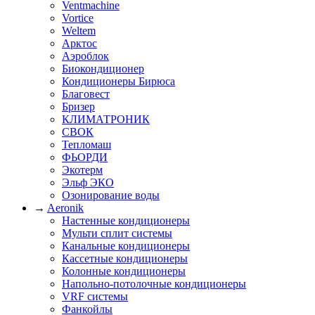
Ventmachine
Vortice
Weltem
Арктос
Аэроблок
Биокондиционер
Кондиционеры Бирюса
Благовест
Бризер
КЛИМАТРОНИК
СВОК
Тепломаш
ФЬОРДИ
Экотерм
Эльф ЭКО
Озонирование воды
→
Aeronik
Настенные кондиционеры
Мульти сплит системы
Канальные кондиционеры
Кассетные кондиционеры
Колонные кондиционеры
Напольно-потолочные кондиционеры
VRF системы
Фанкойлы