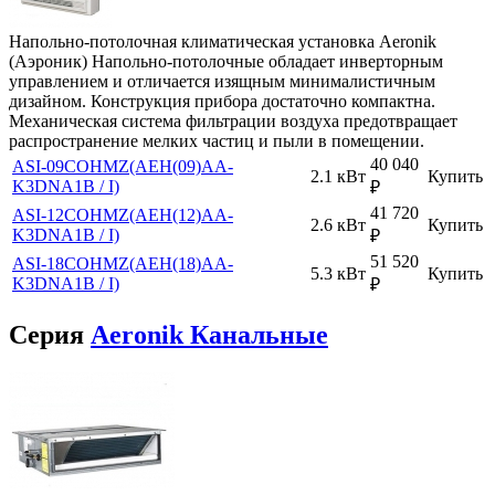
Напольно-потолочная климатическая установка Aeronik
(Аэроник) Напольно-потолочные обладает инверторным
управлением и отличается изящным минималистичным
дизайном. Конструкция прибора достаточно компактна.
Механическая система фильтрации воздуха предотвращает
распространение мелких частиц и пыли в помещении.
40 040
ASI-09COHMZ(AEH(09)AA-
2.1 кВт
Купить
K3DNA1B / I)
₽
41 720
ASI-12COHMZ(AEH(12)AA-
2.6 кВт
Купить
K3DNA1B / I)
₽
51 520
ASI-18COHMZ(AEH(18)AA-
5.3 кВт
Купить
K3DNA1B / I)
₽
Серия
Aeronik Канальные