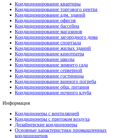
Кондиционирование квартиры
Кондиционирование торгового центра
Кондиционирование адм. зданий
Кондиционирование офисов
Кондиционирование бассейна
Кондиционирование магазинов
Кондиционирование загородного дома
Кондиционирование спортзала
Кондиционирование жилых зданий
Кондиционирование кинотеатра
Кондиционирование школы
Кондиционирование зимнего сада
Кондиционирование серверной
Кондиционирование гостиницы
Кондиционирование винного погреба
Кондиционирование общ. питания
Кондиционирование ночного клуба
Информация
Кондиционеры с вентиляцией
Кондиционеры с притоком воздуха
Дизайнерские кондиционеры
Основные характеристики промышленных
кондиционеров