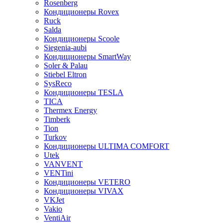
Rosenberg
Кондиционеры Rovex
Ruck
Salda
Кондиционеры Scoole
Siegenia-aubi
Кондиционеры SmartWay
Soler & Palau
Stiebel Eltron
SysReco
Кондиционеры TESLA
TICA
Thermex Energy
Timberk
Tion
Turkov
Кондиционеры ULTIMA COMFORT
Utek
VANVENT
VENTini
Кондиционеры VETERO
Кондиционеры VIVAX
VKJet
Vakio
VentiAir