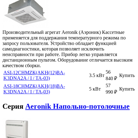
Производительный агрегат Aeronik (Аэроник) Кассетные
применяется для поддержания температурного режима по
запросу пользователя. Устройство обладает функцией
самодиагностики, которая позволяет исключить
неисправности при работе. Прибор легко управляется
дистанционным пультом. Оборудование отличается высоким
качеством сборки.
56
ASI-12CHMZК(AKH(12)BA-
3.5 кВт
Купить
K3DNA2A / I / TA-03)
840
₽
57
ASI-18CHMZК(AKH(18)BA-
5 кВт
Купить
K3DNA2A / I / TA-03)
990
₽
Серия
Aeronik Напольно-потолочные