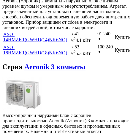
Aeronik (Аэроник) 2 комнаты - наружный блок с низким
уровнем шумом и умеренным энергопотреблением. Агрегат,
предназначенный для установки с внешней части здания,
способен обеспечить одновременную работу двух внутренних
установок. Прибор защищен от сбоев в электросети и
внешних воздействий, в том числе коррозии.
≈ 41
91 240
ASO-
Купить
2
14HMZK1(GWHD(14)NK6NO)
₽
м
4.1 кВт
≈ 53
100 240
ASO-
Купить
2
18HMZK1(GWHD(18)NK6NO)
₽
м
5.3 кВт
Серия
Aeronik 3 комнаты
Высокопрочный наружный блок с хорошей
производительностью Aeronik (Аэроник) 3 комнаты подходит
для эксплуатации в офисных, бытовых и промышленных
помещениях. Надежный и эффективный агрегат