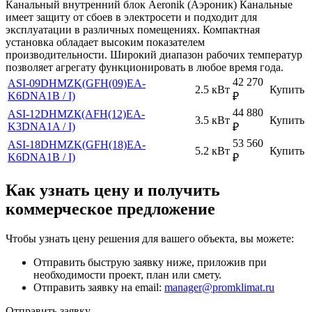
Канальный внутренний блок Aeronik (Аэроник) Канальные
имеет защиту от сбоев в электросети и подходит для
эксплуатации в различных помещениях. Компактная
установка обладает высоким показателем
производительности. Широкий диапазон рабочих температур
позволяет агрегату функционировать в любое время года.
42 270
ASI-09DHMZK(GFH(09)EA-
2.5 кВт
Купить
K6DNA1B / I)
₽
44 880
ASI-12DHMZК(AFH(12)EA-
3.5 кВт
Купить
K3DNA1A / I)
₽
53 560
ASI-18DHMZK(GFH(18)EA-
5.2 кВт
Купить
K6DNA1B / I)
₽
Как узнать цену и получить
коммерческое предложение
Чтобы узнать цену решения для вашего объекта, вы можете:
Отправить быструю заявку ниже, приложив при
необходимости проект, план или смету.
Отправить заявку на email:
manager@promklimat.ru
Отправить заявку