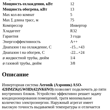
Мощность охлаждения, кВт
12
Мощность обогрева, кВт
13
Max кол-во комнат
5
Max Σ длина трасс, м
75
Компрессор
Инвертор
Хладагент
R32
Гарантия
3 года
Энергоэффективность
A++
Диапазон t на охлаждение, С
-15...+43
Диапазон t на обогрев, С
-22...+24
ø жидкостной трубы, дюйм
1/4
ø газовой трубы, дюйм
3/8
Описание
Инверторная система
Aeronik (Аэроник) ASO-
42HMZK(GWHD(42)NK6NO)
позволяет подключить до пяти
внутренних блоков. Устройство эффективно решает задачу
кондиционирования помещений, тратя минимальное
количество электроэнергии. Наружный агрегат имеет
высокую точность выдаваемой температуры и отличается