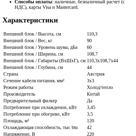
Способы оплаты
:
наличные, безналичный расчет (с
НДС), карты Visa и Mastercard.
Характеристики
Внешний блок / Высота, см
110,3
Внешний блок / Вес, кг
90
Внешний блок / Уровень шума, дБа
60
Внешний блок / Ширина, см
108,7
Внешний блок / Габариты (ВхШхГ), см
110,3x108,7х44
Внешний блок / Глубина, см
44
Страна
Австрия
Сечение кабеля питания, мм²
3х3
Режим работы
Холод/тепло
Производитель
Китай
Предварительный фильтр
Да
Потребление при охлаждении, кВт
3,45
Потребление при обогреве, кВт
3,5
Площадь, м²
120
Охлаждающая способность, тыс btu
42
Напряжение, В
220