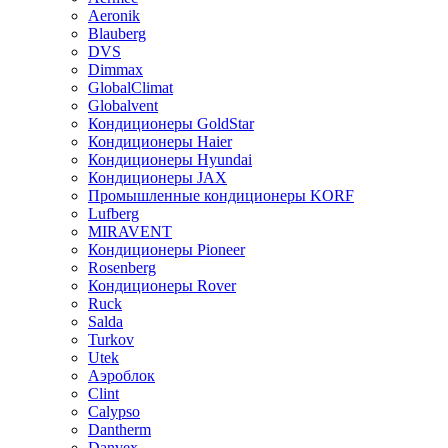
Aeronik
Blauberg
DVS
Dimmax
GlobalClimat
Globalvent
Кондиционеры GoldStar
Кондиционеры Haier
Кондиционеры Hyundai
Кондиционеры JAX
Промышленные кондиционеры KORF
Lufberg
MIRAVENT
Кондиционеры Pioneer
Rosenberg
Кондиционеры Rover
Ruck
Salda
Turkov
Utek
Аэроблок
Clint
Calypso
Dantherm
Danvex