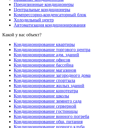
Прецизионные кондиционеры
Центральные кондиционеры
Компрессорно-конденсаторный блок
Холодильный центр
Автоматизация кондиционирования
Какой у вас объект?
Кондиционирование квартиры
Кондиционирование торгового центра
Кондиционирование адм. зданий
Кондиционирование офисов
Кондиционирование бассейна
Кондиционирование магазинов
Кондиционирование загородного дома
Кондиционирование спортзала
Кондиционирование жилых зданий
Кондиционирование кинотеатра
Кондиционирование школы
Кондиционирование зимнего сада
Кондиционирование серверной
Кондиционирование гостиницы
Кондиционирование винного погреба
Кондиционирование общ. питания
Кондиционирование ночного клуба