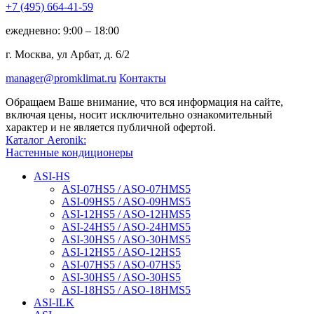
+7 (495)
664-41-59
ежедневно: 9:00 – 18:00
г. Москва, ул Арбат, д. 6/2
manager@promklimat.ru
Контакты
Обращаем Ваше внимание, что вся информация на сайте,
включая цены, носит исключительно ознакомительный
характер и не является публичной офертой.
Каталог Aeronik:
Настенные кондиционеры
ASI-HS
ASI-07HS5 / ASO-07HMS5
ASI-09HS5 / ASO-09HMS5
ASI-12HS5 / ASO-12HMS5
ASI-24HS5 / ASO-24HMS5
ASI-30HS5 / ASO-30HMS5
ASI-12HS5 / ASO-12HS5
ASI-07HS5 / ASO-07HS5
ASI-30HS5 / ASO-30HS5
ASI-18HS5 / ASO-18HMS5
ASI-ILK