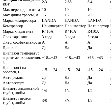
2.3
2.65
3.4
кВт
Max перепад высот, м
10
10
10
Max длина трассы, м
15
15
20
Марка компрессора
LANDA
LANDA
LANDA
Компрессор
Не инвертор
Не инвертор
Не инвертор
Марка хладагента
R410A
R410A
R410A
Срок гараниии
3 года
3 года
3 года
Энергоэффективность
A
A
A
Дисплей
Да
Да
Да
Диапазон температур
в режиме охлаждения,
+18...+43
+18...+43
+18...+43
С
Диапазон t на
-15…+24
-15…+24
-15…+24
обогрев, С
Авто режим
Да
Да
Да
Авторестарт
Да
Да
Да
Диаметр жидкостной
1/4
1/4
1/4
трубы, дюйм
Диаметр газовой
3/8
3/8
1/2
трубы, дюйм