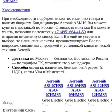
30HMS5
Характеристики
При необходимости подберем аналог по наличию товара и
вашему бюджету. Кондиционеры Aeronik ASI-HS Вы можете
купить с доставкой по России. Стоимость монтажа Вы можете
узнать, позвонив по телефону
+7 (495)
664-41-59
или
отправив письменную заявку. Если Вы ещё не уверены в
выборе, то наши специалисты проконсультируют Вас по
вопросам, связанным с продажей и установкой климатической
техники Aeronik.
Доставка
по Москве — бесплатно.
Доставка по России
— по тарифам ТК, уточните это у менеджера.
Способы оплаты
:
наличные, безналичный расчет (с
НДС), карты Visa и Mastercard.
Aeronik
Aeronik
Aeronik
ASI-07HS5
ASI-09HS5
ASI-12HS5
ASO-
ASO-
ASO-
07HMS5
09HMS5
12HMS5
Gree Electric
Gree Electric
Gree Electric
Завод
Inc.
Inc.
Inc.
Внутренний блок /