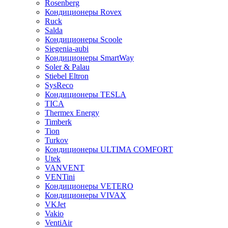
Rosenberg
Кондиционеры Rovex
Ruck
Salda
Кондиционеры Scoole
Siegenia-aubi
Кондиционеры SmartWay
Soler & Palau
Stiebel Eltron
SysReco
Кондиционеры TESLA
TICA
Thermex Energy
Timberk
Tion
Turkov
Кондиционеры ULTIMA COMFORT
Utek
VANVENT
VENTini
Кондиционеры VETERO
Кондиционеры VIVAX
VKJet
Vakio
VentiAir