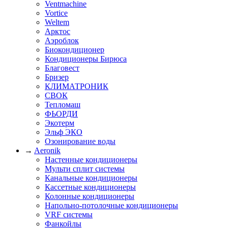
Ventmachine
Vortice
Weltem
Арктос
Аэроблок
Биокондиционер
Кондиционеры Бирюса
Благовест
Бризер
КЛИМАТРОНИК
СВОК
Тепломаш
ФЬОРДИ
Экотерм
Эльф ЭКО
Озонирование воды
→
Aeronik
Настенные кондиционеры
Мульти сплит системы
Канальные кондиционеры
Кассетные кондиционеры
Колонные кондиционеры
Напольно-потолочные кондиционеры
VRF системы
Фанкойлы