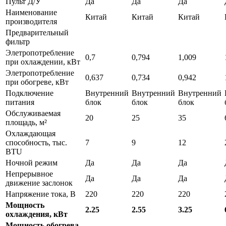
Пульт Д/У
Да
Да
Да
Наименование
Китай
Китай
Китай
производителя
Предварительный
фильтр
Элетропотребление
0,7
0,794
1,009
при охлаждении, кВт
Элетропотребление
0,637
0,734
0,942
при обогреве, кВт
Подключение
Внутренний
Внутренний
Внутренний
питания
блок
блок
блок
Обслуживаемая
20
25
35
площадь, м²
Охлаждающая
способность, тыс.
7
9
12
BTU
Ночной режим
Да
Да
Да
Непрерывное
Да
Да
Да
движение заслонок
Напряжение тока, В
220
220
220
Мощность
2.25
2.55
3.25
охлаждения, кВт
Мощность обогрева,