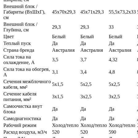
Внешний блок /
Габариты (ВхШхГ),
45x70x29,3
45x71x29,3
55,5х73,2х33
см
Внешний блок /
29,3
29,3
33
Глубина, см
Цвет
Белый
Белый
Белый
Теплый пуск
Да
Да
Да
Страна бренда
Австралия
Австралия
Австралия
Сила тока на
3,5
3,7
4,32
охлаждение, А
Сила тока на обогрев,
3,1
3,4
4,8
А
Сечения межблочного
5х1,5
5х2,5
5х2,5
кабеля, мм²
Сечение кабеля
3х1,5
3х2,5
3х2,5
питания, мм²
Самоочистка внут
Да
Да
Да
блока
Самодиагностика
Да
Да
Да
Рабочий режим
Холод/тепло
Холод/тепло
Холод/тепло
Расход воздуха, м3/ч
520
520
590