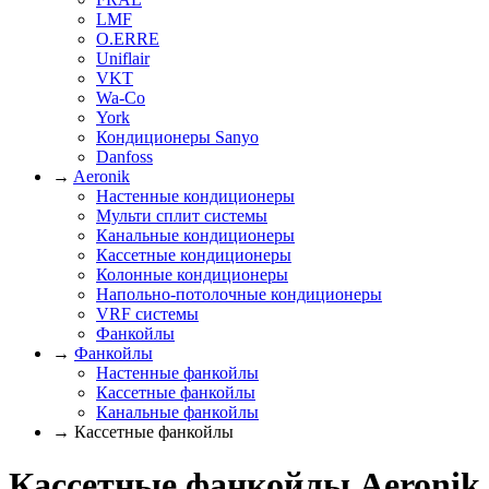
LMF
O.ERRE
Uniflair
VKT
Wa-Co
York
Кондиционеры Sanyo
Danfoss
→
Aeronik
Настенные кондиционеры
Мульти сплит системы
Канальные кондиционеры
Кассетные кондиционеры
Колонные кондиционеры
Напольно-потолочные кондиционеры
VRF системы
Фанкойлы
→
Фанкойлы
Настенные фанкойлы
Кассетные фанкойлы
Канальные фанкойлы
→ Кассетные фанкойлы
Кассетные фанкойлы Aeronik