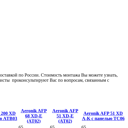
оставкой по России. Стоимость монтажа Вы можете узнать,
листы проконсультируют Вас по вопросам, связанным с
Aeronik AFP
Aeronik AFP
 200 XD
Aeronik AFP 51 XD
68 XD-E
51 XD-E
ью ATB03
A-K с панелью TC06
(AT02)
(AT02)
65
65
65