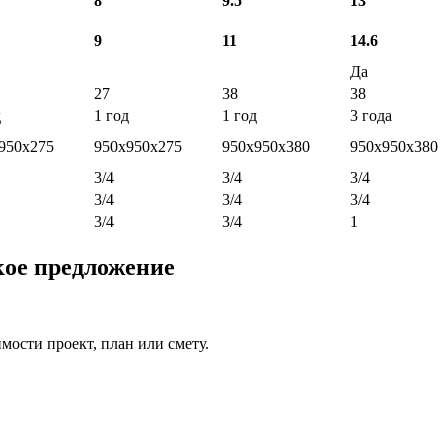
8
9.5
13
9
11
14.6
Да
27
38
38
д
1 год
1 год
3 года
950x275
950x950x275
950х950х380
950х950х380
3/4
3/4
3/4
3/4
3/4
3/4
3/4
3/4
1
кое предложение
ости проект, план или смету.