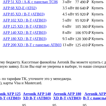
AFP 51 XD / A-K с панелью TC06
3 кВт
Купить
77 490
₽
AFP 68 XD-E (AT02)
3.5 кВт
Купить
80 640
₽
AFP 85 XD / B-T (ATB03)
4.5 кВт
Купить
95 920
₽
AFP 102 XD / B-T (ATB03)
5 кВт
Купить
95 920
₽
AFP 125 XD / B-T (ATB03)
6 кВт
Купить
105 360
₽
AFP 140 XD / B-T (ATB03)
8 кВт
Купить
106 970
₽
AFP 180 XD / B-T (ATB03)
9.5 кВт
Купить
120 300
₽
AFP 200 XD / B-T с панелью ATB03
13 кВт
Купить
125 410
₽
му бюджету. Кассетные фанкойлы Aeronik Вы можете купить с д
ную заявку. Если Вы ещё не уверены в выборе, то наши специа
 по тарифам ТК, уточните это у менеджера.
 карты Visa и Mastercard.
onik AFP 125
Aeronik AFP 140
Aeronik AFP 180
Aeronik AFP
B-T (ATB03)
XD
B-T (ATB03)
XD
B-T (ATB03)
B-T с панел
95
95
95