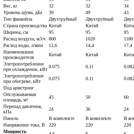
Вес, кг
32
32
34
Уровень шума, дБа
39
49
43
Тип фанкойла
Двухтрубный
Двухтрубный
Дву
Страна производства
Китай
Китай
Кит
Ширина, см
95
95
95
Расход воздуха, м3/ч
800
1020
1180
Расход воды, л/мин
12,6
14,4
17,4
Наименование
Китай
Китай
Кит
производителя
Элетропотребление
0.075
0.11
0.08
при охлаждении, кВт
Элетропотребление
0.075
0.11
0.08
при обогреве, кВт
Под армстронг
Обслуживаемая
45
50
60
площадь, м²
Перепад давления,
24
36
24
кПа
Панель
В комплекте
В комплекте
В ко
Напряжение тока, В
220
220
220
Мощность