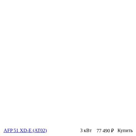
AFP 51 XD-E (AT02)
3 кВт
Купить
77 490
₽