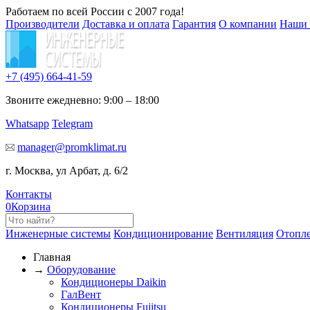
Работаем по всей России с 2007 года!
Производители
Доставка и оплата
Гарантия
О компании
Наши 
+7 (495)
664-41-59
Звоните ежедневно: 9:00 – 18:00
Whatsapp
Telegram
manager@promklimat.ru
г. Москва, ул Арбат, д. 6/2
Контакты
0
Корзина
Инженерные системы
Кондиционирование
Вентиляция
Отопл
Главная
→
Оборудование
Кондиционеры Daikin
ГалВент
Кондиционеры Fujitsu