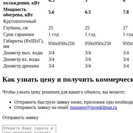
4.5
5
6
охлаждения, кВт
Мощность
5.6
6.5
7.8
обогрева, кВт
Кругопоточный
Глубина, см
25
25
27
Срок гараниии
1 год
1 год
1 го
Габариты (ВxШxГ),
950х950х250
950х950х250
950x
мм
Диаметр вых. воды
3/4
3/4
3/4
Диаметр вх. воды
3/4
3/4
3/4
Диаметр дренажа
3/4
3/4
3/4
Как узнать цену и получить коммерчес
Чтобы узнать цену решения для вашего объекта, вы можете:
Отправить быструю заявку ниже, приложив при необходим
Отправить заявку на email:
manager@promklimat.ru
Отправить заявку