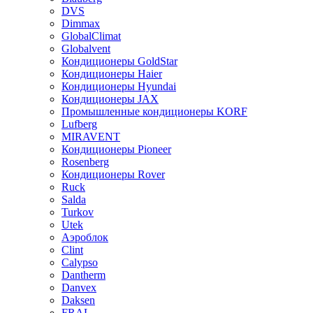
DVS
Dimmax
GlobalClimat
Globalvent
Кондиционеры GoldStar
Кондиционеры Haier
Кондиционеры Hyundai
Кондиционеры JAX
Промышленные кондиционеры KORF
Lufberg
MIRAVENT
Кондиционеры Pioneer
Rosenberg
Кондиционеры Rover
Ruck
Salda
Turkov
Utek
Аэроблок
Clint
Calypso
Dantherm
Danvex
Daksen
FRAL