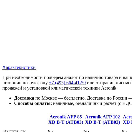
Характеристики
При необходимости подберем аналог по наличию товара и ваше
позвонив по телефону
+7 (495)
664-41-59
или отправив письмен
продажей и установкой климатической техники Aeronik.
Доставка
по Москве — бесплатно.
Доставка по России —
Способы оплаты
:
наличные, безналичный расчет (с НДС),
Aeronik AFP 85
Aeronik AFP 102
Aer
XD
B-T (ATB03)
XD
B-T (ATB03)
XD
Высота, см
95
95
95