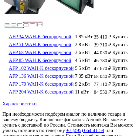
AFP 34 WAH-K бескорпусной
1.85 кВт
Купить
35 410
₽
AFP 51 WAH-K бескорпусной
2.8 кВт
Купить
39 710
₽
AFP 68 WAH-K бескорпуcной
3.6 кВт
Купить
44 030
₽
AFP 85 WAH-K бескорпусной
4.5 кВт
Купить
46 780
₽
AFP 102 WAH-K бескорпусной
5.5 кВт
Купить
47 670
₽
AFP 136 WAH-K бескорпусной
7.35 кВт
Купить
68 040
₽
AFP 170 WAH-K бескорпусной
9.2 кВт
Купить
77 110
₽
AFP 204 WAH-K бескорпусной
11 кВт
Купить
84 550
₽
Характеристики
При необходимости подберем аналог по наличию товара и
вашему бюджету. Канальные фанкойлы Aeronik Вы можете
купить с доставкой по России. Стоимость монтажа Вы можете
узнать, позвонив по телефону
+7 (495)
664-41-59
или
отправив письменную заявку. Если Вы ещё не уверены в