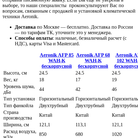
выборе, то наши специалисты проконсультируют Вас по
вопросам, связанным с продажей и установкой климатической
техники Aeronik.
Доставка
по Москве — бесплатно.
Доставка по России
— по тарифам ТК, уточните это у менеджера.
Способы оплаты
:
наличные, безналичный расчет (с
НДС), карты Visa и Mastercard.
Aeronik AFP 85
Aeronik AFP 68
Aeronik 
WAH-K
WAH-K
102 WAH
бескорпусной
бескорпуcной
бескорпус
Высота, см
24.5
24.5
24.5
Вес, кг
18
17
19
Уровень шума,
44
42
46
дБа
Тип установки
Горизонтальный
Горизонтальный
Горизонтал
Тип фанкойла
Двухтрубный
Двухтрубный
Двухтрубн
Страна
Китай
Китай
Китай
производства
Ширина, см
121,1
113,1
121,1
Расход воздуха,
850
680
1020
м3/ч