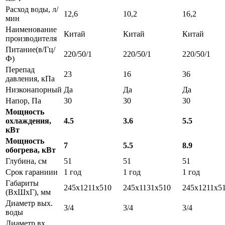
Расход воды, л/
12,6
10,2
16,2
мин
Наименование
Китай
Китай
Китай
производителя
Питание(в/Гц/
220/50/1
220/50/1
220/50/1
Ф)
Перепад
23
16
36
давления, кПа
Низконапорный
Да
Да
Да
Напор, Па
30
30
30
Мощность
охлаждения,
4.5
3.6
5.5
кВт
Мощность
7
5.5
8.9
обогрева, кВт
Глубина, см
51
51
51
Срок гараниии
1 год
1 год
1 год
Габариты
245x1211x510
245x1131x510
245x1211x5
(ВxШxГ), мм
Диаметр вых.
3/4
3/4
3/4
воды
Диаметр вх.