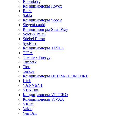
Rosenberg
Кондиционеры Rovex
Ruck
Salda
Кондиционеры Scoole
Siegenia-aubi
Кондиционеры SmartWay
Soler & Palau
Stiebel Eltron
SysReco
Кондиционеры TESLA
TICA
Thermex Energy
Timberk
Tion
Turkov
Кондиционеры ULTIMA COMFORT
Utek
VANVENT
VENTini
Кондиционеры VETERO
Кондиционеры VIVAX
VKJet
Vakio
VentiAir