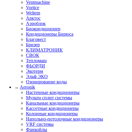
Ventmachine
Vortice
Weltem
Арктос
Аэроблок
Биокондиционер
Кондиционеры Бирюса
Благовест
Бризер
КЛИМАТРОНИК
СВОК
Тепломаш
ФЬОРДИ
Экотерм
Эльф ЭКО
Озонирование воды
→
Aeronik
Настенные кондиционеры
Мульти сплит системы
Канальные кондиционеры
Кассетные кондиционеры
Колонные кондиционеры
Напольно-потолочные кондиционеры
VRF системы
Фанкойлы