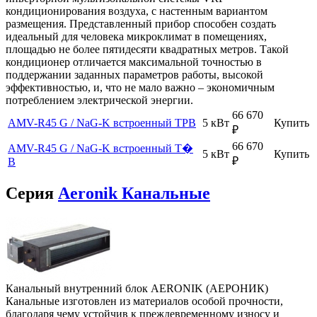
кондиционирования воздуха, с настенным вариантом
размещения. Представленный прибор способен создать
идеальный для человека микроклимат в помещениях,
площадью не более пятидесяти квадратных метров. Такой
кондиционер отличается максимальной точностью в
поддержании заданных параметров работы, высокой
эффективностью, и, что не мало важно – экономичным
потреблением электрической энергии.
66 670
AMV-R45 G / NaG-K встроенный ТРВ
5 кВт
Купить
₽
66 670
AMV-R45 G / NaG-K встроенный Т�
5 кВт
Купить
₽
В
Серия
Aeronik Канальные
Канальный внутренний блок AERONIK (АЕРОНИК)
Канальные изготовлен из материалов особой прочности,
благодаря чему устойчив к преждевременному износу и