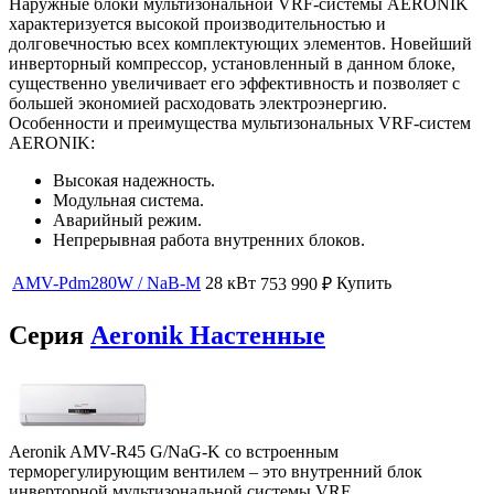
Наружные блоки мультизональной VRF-системы AERONIK
характеризуется высокой производительностью и
долговечностью всех комплектующих элементов. Новейший
инверторный компрессор, установленный в данном блоке,
существенно увеличивает его эффективность и позволяет с
большей экономией расходовать электроэнергию.
Особенности и преимущества мультизональных VRF-систем
AERONIK:
Высокая надежность.
Модульная система.
Аварийный режим.
Непрерывная работа внутренних блоков.
AMV-Pdm280W / NaB-M
28 кВт
Купить
753 990
₽
Серия
Aeronik Настенные
Aeronik AMV-R45 G/NaG-K со встроенным
терморегулирующим вентилем – это внутренний блок
инверторной мультизональной системы VRF