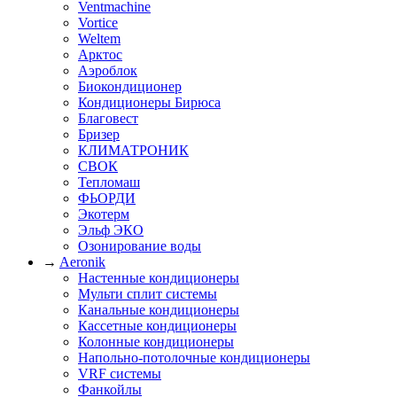
Ventmachine
Vortice
Weltem
Арктос
Аэроблок
Биокондиционер
Кондиционеры Бирюса
Благовест
Бризер
КЛИМАТРОНИК
СВОК
Тепломаш
ФЬОРДИ
Экотерм
Эльф ЭКО
Озонирование воды
→
Aeronik
Настенные кондиционеры
Мульти сплит системы
Канальные кондиционеры
Кассетные кондиционеры
Колонные кондиционеры
Напольно-потолочные кондиционеры
VRF системы
Фанкойлы