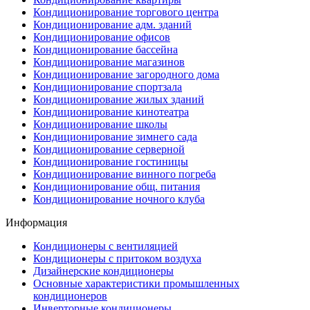
Кондиционирование торгового центра
Кондиционирование адм. зданий
Кондиционирование офисов
Кондиционирование бассейна
Кондиционирование магазинов
Кондиционирование загородного дома
Кондиционирование спортзала
Кондиционирование жилых зданий
Кондиционирование кинотеатра
Кондиционирование школы
Кондиционирование зимнего сада
Кондиционирование серверной
Кондиционирование гостиницы
Кондиционирование винного погреба
Кондиционирование общ. питания
Кондиционирование ночного клуба
Информация
Кондиционеры с вентиляцией
Кондиционеры с притоком воздуха
Дизайнерские кондиционеры
Основные характеристики промышленных
кондиционеров
Инверторные кондиционеры