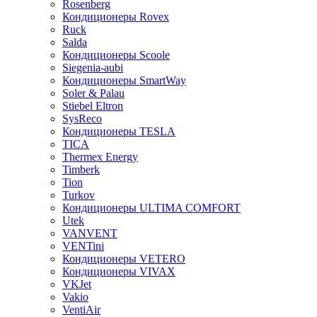
Rosenberg
Кондиционеры Rovex
Ruck
Salda
Кондиционеры Scoole
Siegenia-aubi
Кондиционеры SmartWay
Soler & Palau
Stiebel Eltron
SysReco
Кондиционеры TESLA
TICA
Thermex Energy
Timberk
Tion
Turkov
Кондиционеры ULTIMA COMFORT
Utek
VANVENT
VENTini
Кондиционеры VETERO
Кондиционеры VIVAX
VKJet
Vakio
VentiAir