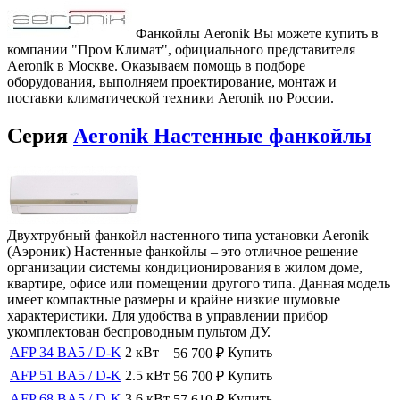
Фанкойлы Aeronik Вы можете купить в
компании "Пром Климат", официального представителя
Aeronik в Москве. Оказываем помощь в подборе
оборудования, выполняем проектирование, монтаж и
поставки климатической техники Aeronik по России.
Серия
Aeronik Настенные фанкойлы
Двухтрубный фанкойл настенного типа установки Aeronik
(Аэроник) Настенные фанкойлы – это отличное решение
организации системы кондиционирования в жилом доме,
квартире, офисе или помещении другого типа. Данная модель
имеет компактные размеры и крайне низкие шумовые
характеристики. Для удобства в управлении прибор
укомплектован беспроводным пультом ДУ.
AFP 34 BA5 / D-K
2 кВт
Купить
56 700
₽
AFP 51 BA5 / D-K
2.5 кВт
Купить
56 700
₽
AFP 68 BA5 / D-K
3.6 кВт
Купить
57 610
₽