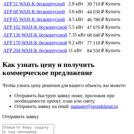
AFP 51 WAH-K бескорпусной
2.8 кВт
Купить
39 710
₽
AFP 68 WAH-K бескорпуcной
3.6 кВт
Купить
44 030
₽
AFP 85 WAH-K бескорпусной
4.5 кВт
Купить
46 780
₽
AFP 102 WAH-K бескорпусной
5.5 кВт
Купить
47 670
₽
AFP 136 WAH-K бескорпусной
7.35 кВт
Купить
68 040
₽
AFP 170 WAH-K бескорпусной
9.2 кВт
Купить
77 110
₽
AFP 204 WAH-K бескорпусной
11 кВт
Купить
84 550
₽
Как узнать цену и получить
коммерческое предложение
Чтобы узнать цену решения для вашего объекта, вы можете:
Отправить быструю заявку ниже, приложив при
необходимости проект, план или смету.
Отправить заявку на email:
manager@promklimat.ru
Отправить заявку