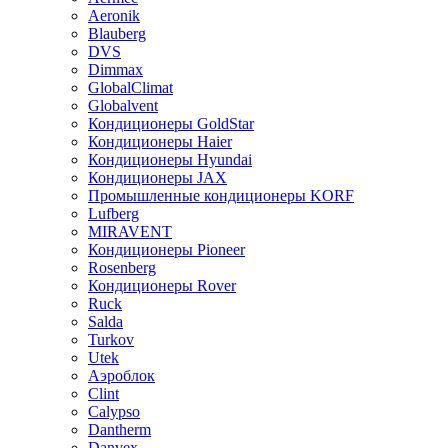
Aeronik
Blauberg
DVS
Dimmax
GlobalClimat
Globalvent
Кондиционеры GoldStar
Кондиционеры Haier
Кондиционеры Hyundai
Кондиционеры JAX
Промышленные кондиционеры KORF
Lufberg
MIRAVENT
Кондиционеры Pioneer
Rosenberg
Кондиционеры Rover
Ruck
Salda
Turkov
Utek
Аэроблок
Clint
Calypso
Dantherm
Danvex