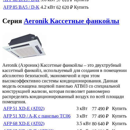
AFP 85 BA5 / D-K
4.2 кВт
Купить
62 620
₽
Серия
Aeronik Кассетные фанкойлы
Aeronik (Аэроник) Кассетные фанкойлы – это двухтрубный
кассетный фанкойл, используемый для создания в помещении
абсолютно безопасной, экономичной и при этом
высокоэффективно системы кондиционирования. Данная
модель оснащена лицевой панелью ATB03 со специальной
конструкцией жалюзи, которая позволяет равномерно
распределять кондиционированный воздух по всей площади
помещения.
AFP 51 XD-E (AT02)
3 кВт
Купить
77 490
₽
AFP 51 XD / A-K с панелью TC06
3 кВт
Купить
77 490
₽
AFP 68 XD-E (AT02)
3.5 кВт
Купить
80 640
₽