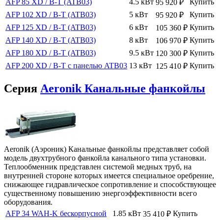
AFP 85 XD / B-T (ATB03)
4.5 кВт
Купить
95 920
₽
AFP 102 XD / B-T (ATB03)
5 кВт
Купить
95 920
₽
AFP 125 XD / B-T (ATB03)
6 кВт
Купить
105 360
₽
AFP 140 XD / B-T (ATB03)
8 кВт
Купить
106 970
₽
AFP 180 XD / B-T (ATB03)
9.5 кВт
Купить
120 300
₽
AFP 200 XD / B-T с панелью ATB03
13 кВт
Купить
125 410
₽
Серия
Aeronik Канальные фанкойлы
Aeronik (Аэроник) Канальные фанкойлы представляет собой
модель двухтрубного фанкойла канального типа установки.
Теплообменник представлен системой медных труб, на
внутренней стороне которых имеется специальное оребрение,
снижающее гидравлическое сопротивление и способствующее
существенному повышению энергоэффективности всего
оборудования.
AFP 34 WAH-K бескорпусной
1.85 кВт
Купить
35 410
₽