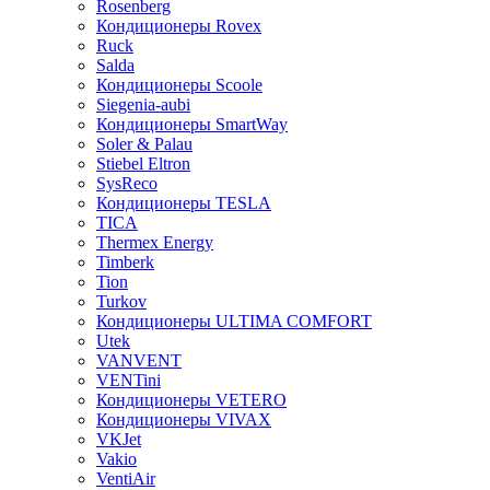
Rosenberg
Кондиционеры Rovex
Ruck
Salda
Кондиционеры Scoole
Siegenia-aubi
Кондиционеры SmartWay
Soler & Palau
Stiebel Eltron
SysReco
Кондиционеры TESLA
TICA
Thermex Energy
Timberk
Tion
Turkov
Кондиционеры ULTIMA COMFORT
Utek
VANVENT
VENTini
Кондиционеры VETERO
Кондиционеры VIVAX
VKJet
Vakio
VentiAir