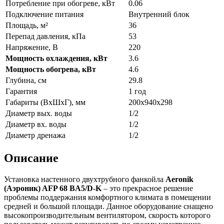
Потребление при обогреве, кВт
0.06
Подключение питания
Внутренний блок
Площадь, м²
36
Перепад давления, кПа
53
Напряжение, В
220
Мощность охлаждения, кВт
3.6
Мощность обогрева, кВт
4.6
Глубина, см
29.8
Гарантия
1 год
Габариты (ВxШxГ), мм
200х940х298
Диаметр вых. воды
1/2
Диаметр вх. воды
1/2
Диаметр дренажа
1/2
Описание
Установка настенного двухтрубного фанкойла
Aeronik
(Аэроник) AFP 68 BA5/D-K
– это прекрасное решение
проблемы поддержания комфортного климата в помещении
средней и большой площади. Данное оборудование снащено
высокопроизводительным вентилятором, скорость которого