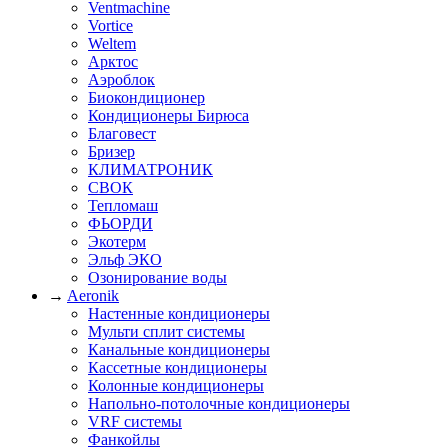
Ventmachine
Vortice
Weltem
Арктос
Аэроблок
Биокондиционер
Кондиционеры Бирюса
Благовест
Бризер
КЛИМАТРОНИК
СВОК
Тепломаш
ФЬОРДИ
Экотерм
Эльф ЭКО
Озонирование воды
→
Aeronik
Настенные кондиционеры
Мульти сплит системы
Канальные кондиционеры
Кассетные кондиционеры
Колонные кондиционеры
Напольно-потолочные кондиционеры
VRF системы
Фанкойлы