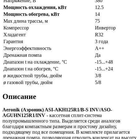
Напряжение, В
380
Мощность охлаждения, кВт
12.5
Мощность обогрева, кВт
14
Max длина трассы, м
75
Компрессор
Инвертор
Хладагент
R32
Гарантия
3 года
Энергоэффективность
A++
Дренажная помпа
Да
Диапазон t на охлаждение, °С
-15...+48
Диапазон t на обогрев, °С
-15...+24
ø жидкостной трубы, дюйм
3/8
ø газовой трубы, дюйм
5/8
Описание
Aeronik (Аэроник) ASI-AKH125R1/B-S INV/ASO-
AGUHN125R1/INV
- кассетная сплит-система
полупромышленного типа. Выделяется среди аналогов
благодаря компактным размерам и простому дизайну,
подходящему под все помещения. В комплекте прилагается
дренажная помпа, позволяющая отводить конденсат на высоту