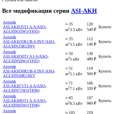
Все модификации серии
ASI-AKH
Aeronik
≈ 35
120
ASI-AKH35T1 A-S
/ASO-
Купить
2
540
₽
м
3.5 кВт
AGUHN35W1(ТF05)
Aeronik
≈ 35
112
ASI-AKH35R1
/B-S INV
/ASO-
Купить
2
140
₽
м
3.5 кВт
AGUHN35R1
/INV
Aeronik
≈ 50
130
ASI-AKH50T1 A1-S
/ASO-
Купить
2
480
₽
м
5 кВт
AGUHN50W1(ТF05)
Aeronik
≈ 51
119
ASI-AKH50R1
/B-S INV
/ASO-
Купить
2
560
₽
м
5.1 кВт
AGUHN50R1
/INV
Aeronik
≈ 71
166
ASI-AKH71T1 A-S
/ASO-
Купить
2
320
₽
м
7.1 кВт
AGUHN71W1(ТF06)
Aeronik
≈ 85
197
ASI-AKH85T1 A-S
/ASO-
Купить
2
960
₽
м
8.5 кВт
AGUHN85W1(ТF06)
Aeronik
≈ 105
229