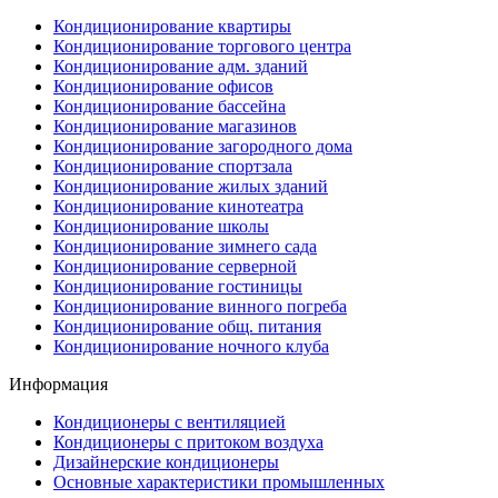
Кондиционирование квартиры
Кондиционирование торгового центра
Кондиционирование адм. зданий
Кондиционирование офисов
Кондиционирование бассейна
Кондиционирование магазинов
Кондиционирование загородного дома
Кондиционирование спортзала
Кондиционирование жилых зданий
Кондиционирование кинотеатра
Кондиционирование школы
Кондиционирование зимнего сада
Кондиционирование серверной
Кондиционирование гостиницы
Кондиционирование винного погреба
Кондиционирование общ. питания
Кондиционирование ночного клуба
Информация
Кондиционеры с вентиляцией
Кондиционеры с притоком воздуха
Дизайнерские кондиционеры
Основные характеристики промышленных