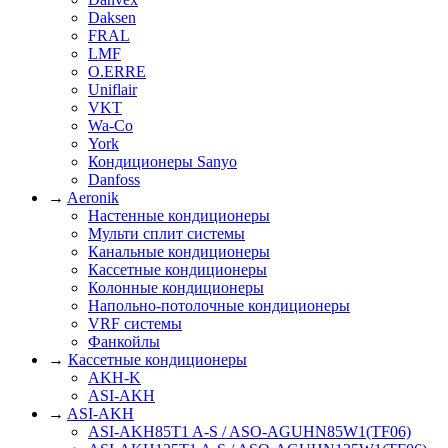
Daksen
FRAL
LMF
O.ERRE
Uniflair
VKT
Wa-Co
York
Кондиционеры Sanyo
Danfoss
→
Aeronik
Настенные кондиционеры
Мульти сплит системы
Канальные кондиционеры
Кассетные кондиционеры
Колонные кондиционеры
Напольно-потолочные кондиционеры
VRF системы
Фанкойлы
→
Кассетные кондиционеры
AKH-K
ASI-AKH
→
ASI-AKH
ASI-AKH85T1 A-S / ASO-AGUHN85W1(ТF06)