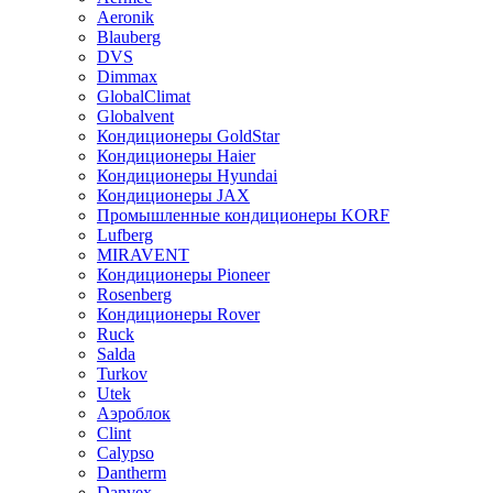
Aeronik
Blauberg
DVS
Dimmax
GlobalClimat
Globalvent
Кондиционеры GoldStar
Кондиционеры Haier
Кондиционеры Hyundai
Кондиционеры JAX
Промышленные кондиционеры KORF
Lufberg
MIRAVENT
Кондиционеры Pioneer
Rosenberg
Кондиционеры Rover
Ruck
Salda
Turkov
Utek
Аэроблок
Clint
Calypso
Dantherm
Danvex