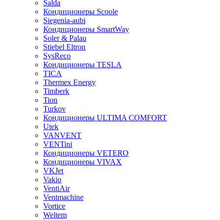
Salda
Кондиционеры Scoole
Siegenia-aubi
Кондиционеры SmartWay
Soler & Palau
Stiebel Eltron
SysReco
Кондиционеры TESLA
TICA
Thermex Energy
Timberk
Tion
Turkov
Кондиционеры ULTIMA COMFORT
Utek
VANVENT
VENTini
Кондиционеры VETERO
Кондиционеры VIVAX
VKJet
Vakio
VentiAir
Ventmachine
Vortice
Weltem