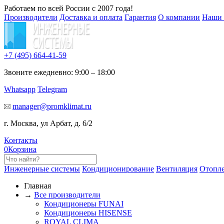
Работаем по всей России с 2007 года!
Производители
Доставка и оплата
Гарантия
О компании
Наши 
+7 (495)
664-41-59
Звоните ежедневно: 9:00 – 18:00
Whatsapp
Telegram
manager@promklimat.ru
г. Москва, ул Арбат, д. 6/2
Контакты
0
Корзина
Инженерные системы
Кондиционирование
Вентиляция
Отопл
Главная
→
Все производители
Кондиционеры FUNAI
Кондиционеры HISENSE
ROYAL CLIMA