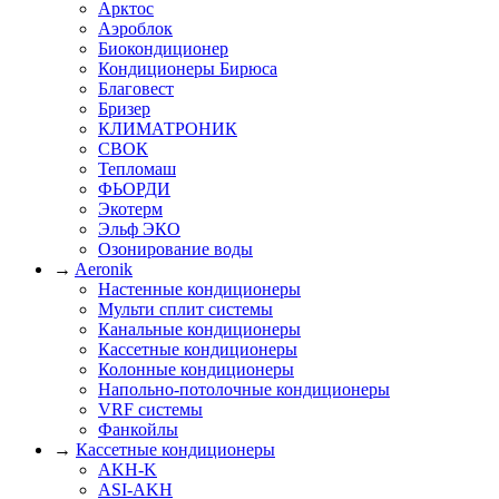
Арктос
Аэроблок
Биокондиционер
Кондиционеры Бирюса
Благовест
Бризер
КЛИМАТРОНИК
СВОК
Тепломаш
ФЬОРДИ
Экотерм
Эльф ЭКО
Озонирование воды
→
Aeronik
Настенные кондиционеры
Мульти сплит системы
Канальные кондиционеры
Кассетные кондиционеры
Колонные кондиционеры
Напольно-потолочные кондиционеры
VRF системы
Фанкойлы
→
Кассетные кондиционеры
AKH-K
ASI-AKH