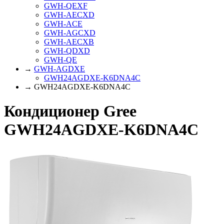
GWH-QEXF
GWH-AECXD
GWH-ACE
GWH-AGCXD
GWH-AECXB
GWH-QDXD
GWH-QE
→
GWH-AGDXE
GWH24AGDXE-K6DNA4C
→ GWH24AGDXE-K6DNA4C
Кондиционер Gree
GWH24AGDXE-K6DNA4C