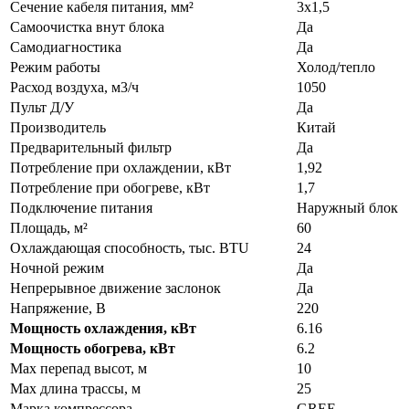
Сечение кабеля питания, мм²
3х1,5
Самоочистка внут блока
Да
Самодиагностика
Да
Режим работы
Холод/тепло
Расход воздуха, м3/ч
1050
Пульт Д/У
Да
Производитель
Китай
Предварительный фильтр
Да
Потребление при охлаждении, кВт
1,92
Потребление при обогреве, кВт
1,7
Подключение питания
Наружный блок
Площадь, м²
60
Охлаждающая способность, тыс. BTU
24
Ночной режим
Да
Непрерывное движение заслонок
Да
Напряжение, В
220
Мощность охлаждения, кВт
6.16
Мощность обогрева, кВт
6.2
Max перепад высот, м
10
Max длина трассы, м
25
Марка компрессора
GREE