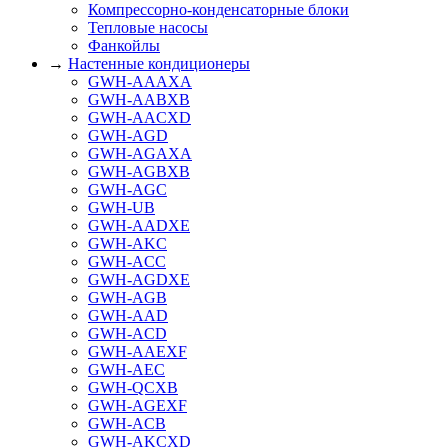
Компрессорно-конденсаторные блоки
Тепловые насосы
Фанкойлы
→
Настенные кондиционеры
GWH-AAAXA
GWH-AABXB
GWH-AACXD
GWH-AGD
GWH-AGAXA
GWH-AGBXB
GWH-AGC
GWH-UB
GWH-AADXE
GWH-AKC
GWH-ACC
GWH-AGDXE
GWH-AGB
GWH-AAD
GWH-ACD
GWH-AAEXF
GWH-AEC
GWH-QCXB
GWH-AGEXF
GWH-ACB
GWH-AKCXD