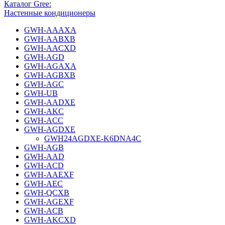
Каталог Gree:
Настенные кондиционеры
GWH-AAAXA
GWH-AABXB
GWH-AACXD
GWH-AGD
GWH-AGAXA
GWH-AGBXB
GWH-AGC
GWH-UB
GWH-AADXE
GWH-AKC
GWH-ACC
GWH-AGDXE
GWH24AGDXE-K6DNA4C
GWH-AGB
GWH-AAD
GWH-ACD
GWH-AAEXF
GWH-AEC
GWH-QCXB
GWH-AGEXF
GWH-ACB
GWH-AKCXD