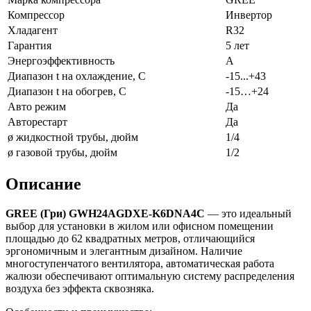
Компрессор
Инвертор
Хладагент
R32
Гарантия
5 лет
Энергоэффективность
A
Диапазон t на охлаждение, С
-15...+43
Диапазон t на обогрев, С
-15…+24
Авто режим
Да
Авторестарт
Да
ø жидкостной трубы, дюйм
1/4
ø газовой трубы, дюйм
1/2
Описание
GREE
(Гри) GWH24AGDXE-K6DNA4C
— это идеальный
выбор для установки в жилом или офисном помещении
площадью до 62 квадратных метров, отличающийся
эргономичным и элегантным дизайном. Наличие
многоступенчатого вентилятора, автоматическая работа
жалюзи обеспечивают оптимальную систему распределения
воздуха без эффекта сквозняка.