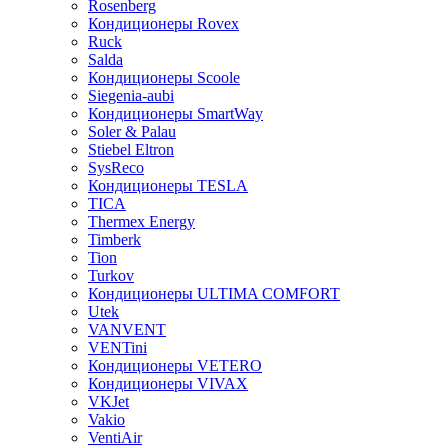
Rosenberg
Кондиционеры Rovex
Ruck
Salda
Кондиционеры Scoole
Siegenia-aubi
Кондиционеры SmartWay
Soler & Palau
Stiebel Eltron
SysReco
Кондиционеры TESLA
TICA
Thermex Energy
Timberk
Tion
Turkov
Кондиционеры ULTIMA COMFORT
Utek
VANVENT
VENTini
Кондиционеры VETERO
Кондиционеры VIVAX
VKJet
Vakio
VentiAir