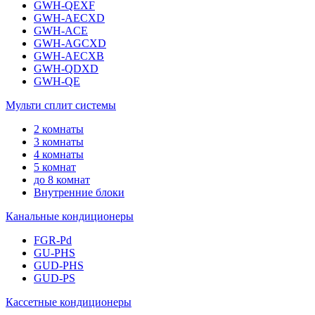
GWH-QEXF
GWH-AECXD
GWH-ACE
GWH-AGCXD
GWH-AECXB
GWH-QDXD
GWH-QE
Мульти сплит системы
2 комнаты
3 комнаты
4 комнаты
5 комнат
до 8 комнат
Внутренние блоки
Канальные кондиционеры
FGR-Pd
GU-PHS
GUD-PHS
GUD-PS
Кассетные кондиционеры