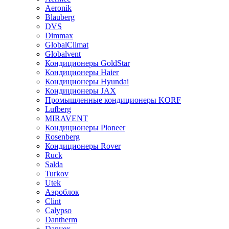
Aeronik
Blauberg
DVS
Dimmax
GlobalClimat
Globalvent
Кондиционеры GoldStar
Кондиционеры Haier
Кондиционеры Hyundai
Кондиционеры JAX
Промышленные кондиционеры KORF
Lufberg
MIRAVENT
Кондиционеры Pioneer
Rosenberg
Кондиционеры Rover
Ruck
Salda
Turkov
Utek
Аэроблок
Clint
Calypso
Dantherm
Danvex