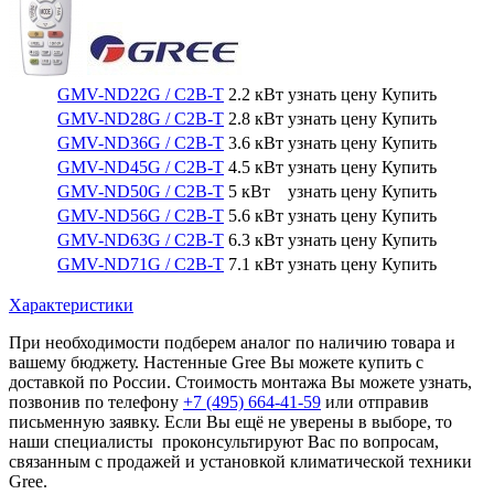
GMV-ND22G / C2B-T
2.2 кВт
узнать цену
Купить
GMV-ND28G / C2B-T
2.8 кВт
узнать цену
Купить
GMV-ND36G / C2B-T
3.6 кВт
узнать цену
Купить
GMV-ND45G / C2B-T
4.5 кВт
узнать цену
Купить
GMV-ND50G / C2B-T
5 кВт
узнать цену
Купить
GMV-ND56G / C2B-T
5.6 кВт
узнать цену
Купить
GMV-ND63G / C2B-T
6.3 кВт
узнать цену
Купить
GMV-ND71G / C2B-T
7.1 кВт
узнать цену
Купить
Характеристики
При необходимости подберем аналог по наличию товара и
вашему бюджету. Настенные Gree Вы можете купить с
доставкой по России. Стоимость монтажа Вы можете узнать,
позвонив по телефону
+7 (495)
664-41-59
или отправив
письменную заявку. Если Вы ещё не уверены в выборе, то
наши специалисты проконсультируют Вас по вопросам,
связанным с продажей и установкой климатической техники
Gree.