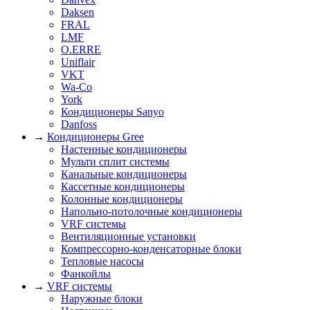
Daksen
FRAL
LMF
O.ERRE
Uniflair
VKT
Wa-Co
York
Кондиционеры Sanyo
Danfoss
→
Кондиционеры Gree
Настенные кондиционеры
Мульти сплит системы
Канальные кондиционеры
Кассетные кондиционеры
Колонные кондиционеры
Напольно-потолочные кондиционеры
VRF системы
Вентиляционные установки
Компрессорно-конденсаторные блоки
Тепловые насосы
Фанкойлы
→
VRF системы
Наружные блоки