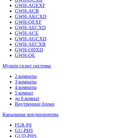
GWH-AGEXF
GWH-ACB
GWH-AKCXD
GWH-QEXF
GWH-AECXD
GWH-ACE
GWH-AGCXD
GWH-AECXB
GWH-QDXD
GWH-QE
Мульти сплит системы
2 комнаты
3 комнаты
4 комнаты
5 комнат
до 8 комнат
Внутренние блоки
Канальные кондиционеры
FGR-Pd
GU-PHS
GUD-PHS