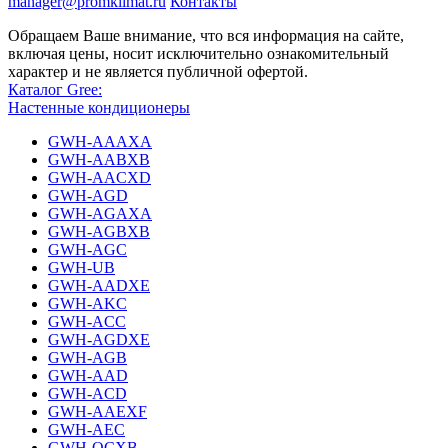
manager@promklimat.ru
Контакты
Обращаем Ваше внимание, что вся информация на сайте,
включая цены, носит исключительно ознакомительный
характер и не является публичной офертой.
Каталог Gree:
Настенные кондиционеры
GWH-AAAXA
GWH-AABXB
GWH-AACXD
GWH-AGD
GWH-AGAXA
GWH-AGBXB
GWH-AGC
GWH-UB
GWH-AADXE
GWH-AKC
GWH-ACC
GWH-AGDXE
GWH-AGB
GWH-AAD
GWH-ACD
GWH-AAEXF
GWH-AEC
GWH-QCXB