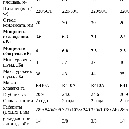
площадь, м²
Питание(в/Гц/
220/50/1
220/50/1
220/50/1
220/
Ф)
Отвод
20
30
30
20
конденсата, мм
Мощность
охлаждения,
3.6
6.3
7.1
2.2
кВт
Мощность
4
6.8
7.5
2.5
обогрева, кВт
Мин. уровень
31
37
37
30
шума, дБа
Макс. уровень
38
43
44
35
шума, дБа
Марка
R410A
R410A
R410A
R41
хладагента
Глубина, см
20,9
24,6
24,6
20,9
Срок гараниии
2 года
2 года
2 года
2 го
Габариты
289x845x209
325x1078x246
325x1078x246
289x
(ВxШxГ), мм
ø жидкостной
1/4
3/8
3/8
1/4
линии, дюйм