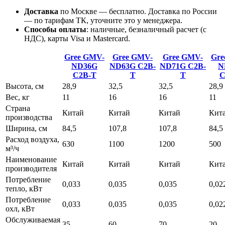
Доставка
по Москве — бесплатно.
Доставка по России
— по тарифам ТК, уточните это у менеджера.
Способы оплаты
:
наличные, безналичный расчет (с
НДС), карты Visa и Mastercard.
Gree GMV-
Gree GMV-
Gree GMV-
Gre
ND36G
ND63G
C2B-
ND71G
C2B-
N
C2B-T
T
T
C
Высота, см
28,9
32,5
32,5
28,9
Вес, кг
11
16
16
11
Страна
Китай
Китай
Китай
Кит
производства
Ширина, см
84,5
107,8
107,8
84,5
Расход воздуха,
630
1100
1200
500
м³/ч
Наименование
Китай
Китай
Китай
Кит
производителя
Потребление
0,033
0,035
0,035
0,02
тепло, кВт
Потребление
0,033
0,035
0,035
0,02
охл, кВт
Обслуживаемая
35
60
70
20