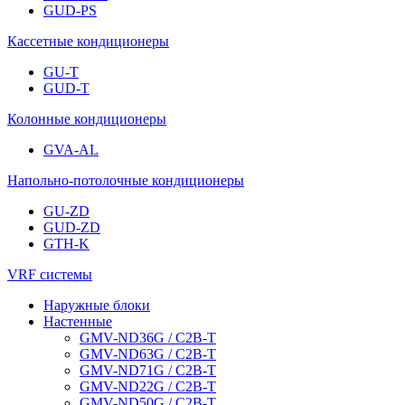
GUD-PS
Кассетные кондиционеры
GU-T
GUD-T
Колонные кондиционеры
GVA-AL
Напольно-потолочные кондиционеры
GU-ZD
GUD-ZD
GTH-K
VRF системы
Наружные блоки
Настенные
GMV-ND36G / C2B-T
GMV-ND63G / C2B-T
GMV-ND71G / C2B-T
GMV-ND22G / C2B-T
GMV-ND50G / C2B-T